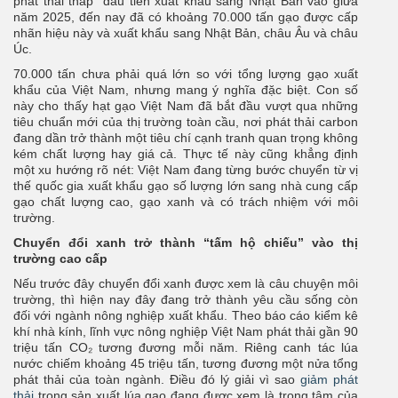
phát thải thấp” đầu tiên xuất khẩu sang Nhật Bản vào giữa
năm 2025, đến nay đã có khoảng 70.000 tấn gạo được cấp
nhãn hiệu này và xuất khẩu sang Nhật Bản, châu Âu và châu
Úc.
70.000 tấn chưa phải quá lớn so với tổng lượng gạo xuất
khẩu của Việt Nam, nhưng mang ý nghĩa đặc biệt. Con số
này cho thấy hạt gạo Việt Nam đã bắt đầu vượt qua những
tiêu chuẩn mới của thị trường toàn cầu, nơi phát thải carbon
đang dần trở thành một tiêu chí cạnh tranh quan trọng không
kém chất lượng hay giá cả. Thực tế này cũng khẳng định
một xu hướng rõ nét: Việt Nam đang từng bước chuyển từ vị
thế quốc gia xuất khẩu gạo số lượng lớn sang nhà cung cấp
gạo chất lượng cao, gạo xanh và có trách nhiệm với môi
trường.
Chuyển đổi xanh trở thành “tấm hộ chiếu” vào thị
trường cao cấp
Nếu trước đây chuyển đổi xanh được xem là câu chuyện môi
trường, thì hiện nay đây đang trở thành yêu cầu sống còn
đối với ngành nông nghiệp xuất khẩu. Theo báo cáo kiểm kê
khí nhà kính, lĩnh vực nông nghiệp Việt Nam phát thải gần 90
triệu tấn CO₂ tương đương mỗi năm. Riêng canh tác lúa
nước chiếm khoảng 45 triệu tấn, tương đương một nửa tổng
phát thải của toàn ngành. Điều đó lý giải vì sao
giảm phát
thải
trong sản xuất lúa gạo đang được xem là trọng tâm của