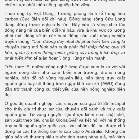
chiến lược phát triển nông nghiệp bền vững.
Theo ông Lý Việt Hùng, Trưởng phòng Kinh tế trung hòa
carbon (Cục Biến đổi khí hậu), Đồng bằng sông Cửu Long
đang đứng trước nghịch lý lớn. Đây vừa là vùng chịu tác
động nặng nề của biến đổi khí hậu, vừa là khu vực có lượng
phát thải đáng kể từ các hoạt động sản xuất nông nghiệp
truyền thống.
"Con đường duy nhất để phát triển bền vững là
chuyển sang mô hình sản xuất phát thải thấp thông qua số
hóa, quản lý nước thông minh, giống cây trồng thích ứng và
phát triển kinh tế tuần hoàn",
ông Hùng nhấn mạnh.
Trên thực tế, những công nghệ từng được xem là xa vời với
người nông dân như cảm biến môi trường, drone nông
nghiệp, bản đồ số vùng nguyên liệu, nền tảng truy xuất
nguồn gốc hay hệ thống tưới ngập khô xen kẽ (AWD) đang
dần trở thành công cụ thiết yếu của nền nông nghiệp hiện
đại.
Ở góc độ doanh nghiệp, câu chuyện của gạo ST25-Techpal
cho thấy giá trị thực sự của chuyển đổi xanh và truy xuất
nguồn gốc. Từ vùng nguyên liệu được kiểm soát chặt chẽ,
sản xuất theo tiêu chuẩn GlobalGAP và kết nối với hệ thống
truy xuất nguồn gốc quốc gia, sản phẩm đã tạo được chỗ
đứng tại các hệ thống bán lẻ cao cấp ở Australia. Không chỉ
giúp bảo vệ thương hiệu trước tình trạng hàng giả, mô hình