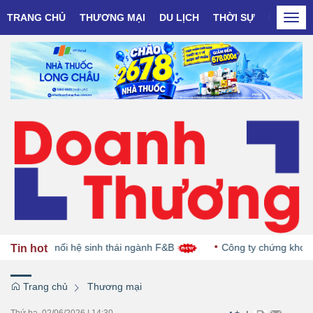
TRANG CHỦ
THƯƠNG MẠI
DU LỊCH
THỜI SỰ
DOANH N
Togg
navi
ian kết nối hệ sinh thái ngành F&B
Công ty chứng khoán 'ch
Tin hot
Trang chủ
Thương mại
Thứ ba, 02/06/2026
|
14:30
+