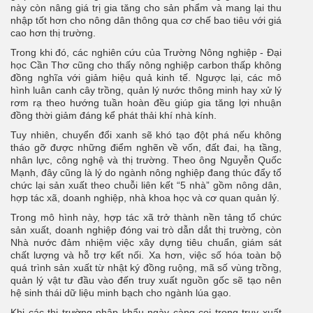
này còn nâng giá trị gia tăng cho sản phẩm và mang lại thu
nhập tốt hơn cho nông dân thông qua cơ chế bao tiêu với giá
cao hơn thị trường.
Trong khi đó, các nghiên cứu của Trường Nông nghiệp - Đại
học Cần Thơ cũng cho thấy nông nghiệp carbon thấp không
đồng nghĩa với giảm hiệu quả kinh tế. Ngược lại, các mô
hình luân canh cây trồng, quản lý nước thông minh hay xử lý
rơm rạ theo hướng tuần hoàn đều giúp gia tăng lợi nhuận
đồng thời giảm đáng kể phát thải khí nhà kính.
Tuy nhiên, chuyển đổi xanh sẽ khó tạo đột phá nếu không
tháo gỡ được những điểm nghẽn về vốn, đất đai, hạ tầng,
nhân lực, công nghệ và thị trường. Theo ông Nguyễn Quốc
Mạnh, đây cũng là lý do ngành nông nghiệp đang thúc đẩy tổ
chức lại sản xuất theo chuỗi liên kết “5 nhà” gồm nông dân,
hợp tác xã, doanh nghiệp, nhà khoa học và cơ quan quản lý.
Trong mô hình này, hợp tác xã trở thành nền tảng tổ chức
sản xuất, doanh nghiệp đóng vai trò dẫn dắt thị trường, còn
Nhà nước đảm nhiệm việc xây dựng tiêu chuẩn, giám sát
chất lượng và hỗ trợ kết nối. Xa hơn, việc số hóa toàn bộ
quá trình sản xuất từ nhật ký đồng ruộng, mã số vùng trồng,
quản lý vật tư đầu vào đến truy xuất nguồn gốc sẽ tạo nên
hệ sinh thái dữ liệu minh bạch cho ngành lúa gạo.
Khi các thị trường nhập khẩu ngày càng coi trọng truy xuất