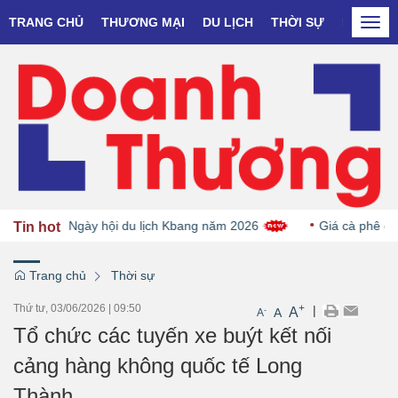
TRANG CHỦ
THƯƠNG MẠI
DU LỊCH
THỜI SỰ
DOANH N
Togg
navi
OCOP tại Ngày hội du lịch Kbang năm 2026
Giá cà phê giảm
Tin hot
Trang chủ
Thời sự
Thứ tư, 03/06/2026
|
09:50
+
|
A
-
A
A
Tổ chức các tuyến xe buýt kết nối
cảng hàng không quốc tế Long
Thành