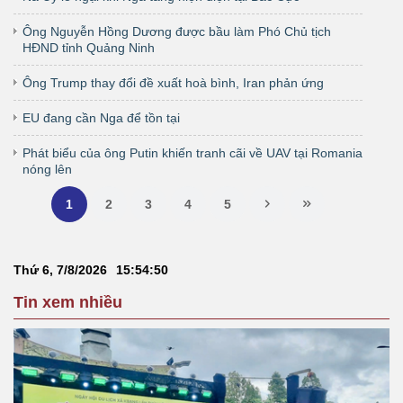
Ông Nguyễn Hồng Dương được bầu làm Phó Chủ tịch
HĐND tỉnh Quảng Ninh
Ông Trump thay đổi đề xuất hoà bình, Iran phản ứng
EU đang cần Nga để tồn tại
Phát biểu của ông Putin khiến tranh cãi về UAV tại Romania
nóng lên
1
2
3
4
5
Thứ 6, 7/8/2026
15
:
54
:
50
Tin xem nhiều