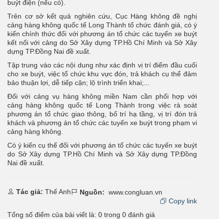
buýt điện (nếu có).
Trên cơ sở kết quả nghiên cứu, Cục Hàng không đề nghị
cảng hàng không quốc tế Long Thành tổ chức đánh giá, có ý
kiến chính thức đối với phương án tổ chức các tuyến xe buýt
kết nối với cảng do Sở Xây dựng TP.Hồ Chí Minh và Sở Xây
dựng TP.Đồng Nai đề xuất.
Tập trung vào các nội dung như xác định vị trí điểm đầu cuối
cho xe buýt, việc tổ chức khu vực đón, trả khách cụ thể đảm
bảo thuận lợi, dễ tiếp cận; lộ trình triển khai;...
Đối với cảng vụ hàng không miền Nam cần phối hợp với
cảng hàng không quốc tế Long Thành trong việc rà soát
phương án tổ chức giao thông, bố trí hạ tầng, vị trí đón trả
khách và phương án tổ chức các tuyến xe buýt trong phạm vi
cảng hàng không.
Có ý kiến cụ thể đối với phương án tổ chức các tuyến xe buýt
do Sở Xây dựng TP.Hồ Chí Minh và Sở Xây dựng TP.Đồng
Nai đề xuất.
Tác giả:
Thế Anh
Nguồn:
www.congluan.vn
Copy link
Tổng số điểm của bài viết là:
0
trong
0
đánh giá