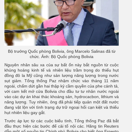
Bộ trưởng Quốc phòng Bolivia, ông Marcelo Salinas đã từ
chức. Ảnh: Bộ Quốc phòng Bolivia
Nguyên nhân sâu xa của sự bất ổn này bắt nguồn từ cuộc
khủng hoảng kinh tế và nhiên liệu trầm trọng do thiếu hụt
đồng đô la Mỹ cũng như sản lượng năng lượng trong nước
sụt giảm. Tổng thống Paz nhậm chức vào tháng 11 năm
ngoái, chấm dứt gần hai thập kỷ cầm quyền của phe cánh tả,
với cam kết mở cửa Bolivia cho đầu tư tư nhân nước ngoài
vào các dự án khai thác khoáng sản, hydrocacbon, lithium và
năng lượng. Tuy nhiên, ông đã phải tiếp quản một đất nước
đang vật lộn với tình trạng dự trữ ngoại hối cạn kiệt và thiếu
hụt nhiên liệu gay gắt.
Trước áp lực từ các cuộc biểu tình, Tổng thống Paz đã bắt
đầu thực hiện các bước để cải tổ nội các. Hãng tin Reuters
dẫn một số nguồn tin Chính phủ Bolivia cho biết ông Ernesto