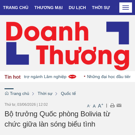
TRANG CHỦ
THƯƠNG MẠI
DU LỊCH
THỜI SỰ
DOANH N
Togg
navi
g dự án hỗ trợ ngành Lâm nghiệp
Những đại học đầu tiên dự 
Tin hot
Trang chủ
Thời sự
Quốc tế
Thứ tư, 03/06/2026
|
12:02
+
|
A
-
A
A
Bộ trưởng Quốc phòng Bolivia từ
chức giữa làn sóng biểu tình