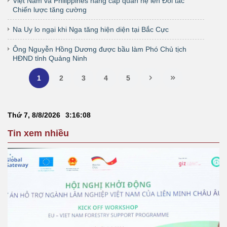
Việt Nam và Philippines nâng cấp quan hệ lên Đối tác
Chiến lược tăng cường
Na Uy lo ngại khi Nga tăng hiện diện tại Bắc Cực
Ông Nguyễn Hồng Dương được bầu làm Phó Chủ tịch
HĐND tỉnh Quảng Ninh
1
2
3
4
5
Thứ 7, 8/8/2026
3
:
16
:
08
Tin xem nhiều