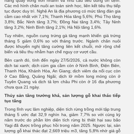
năng quay vòng vốn nhanh và nhu cầu tiêu dùng ổn định.
Các mô hình chăn nuôi an toàn sinh học, liên kết tiêu thụ tiếp
tục được duy trì. Nghệ An là địa phương có mức tăng đàn gia
cầm cao nhất với 7,1%; Thanh Hóa tăng 5,6%; Phú Thọ tăng
3,8%; Bắc Ninh tăng 3,7%; Đồng Nai tăng 3,4%; Tây Ninh
tăng 3,2%; Ninh Bình tăng 2,1%; Hà Nội tăng 1,6%.
Tuy nhiên, nguồn cung trứng gà tăng mạnh khiến giá trứng
tháng 5 giảm 0,6% so với tháng trước. Ngành chăn nuôi
được khuyến nghị tăng cường liên kết chuỗi, mở rộng chế
biến và tiêu thụ nhằm hạn chế nguy cơ vượt cầu.
Bên cạnh đó, tính đến ngày 27/5/2026, cả nước không còn
dịch tai xanh; dịch cúm gia cầm còn ở Ninh Bình, Điện Biên,
Thanh Hóa, Khánh Hòa, An Giang; dịch viêm da nổi cục còn
ở Cao Bằng, Quảng Ngãi; dịch lở mồm long móng còn ở
Tuyên Quang và dịch tả lợn châu Phi còn ở 16 địa phương
chưa qua 21 ngày.
Thủy sản tăng trưởng khá, sản lượng gỗ khai thác tiếp
tục tăng
Trong lĩnh vực lâm nghiệp, diện tích rừng trồng mới tập trung
tháng 5 ước đạt 32,9 nghìn ha, giảm 7,7% so với cùng kỳ
năm trước do phần lớn diện tích rừng bị thiệt hại sau bão
Yagi đã được trồng phục hồi trong năm 2025. Ngược lại, sản
lượng gỗ khai thác đạt 2,669 triệu m3, tăng 5,8% nhờ giá gỗ