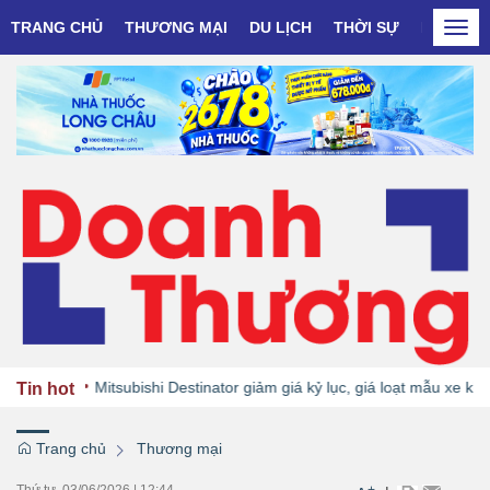
TRANG CHỦ
THƯƠNG MẠI
DU LỊCH
THỜI SỰ
DOANH N
Togg
navi
Mitsubishi Destinator giảm giá kỷ lục, giá loạt mẫu xe khác ti
Tin hot
Trang chủ
Thương mại
Thứ tư, 03/06/2026
|
12:44
+