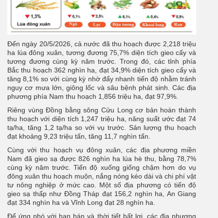
Đến ngày 20/5/2026, cả nước đã thu hoạch được 2,218 triệu
ha lúa đông xuân, tương đương 75,7% diện tích gieo cấy và
tương đương cùng kỳ năm trước. Trong đó, các tỉnh phía
Bắc thu hoạch 362 nghìn ha, đạt 34,9% diện tích gieo cấy và
tăng 8,1% so với cùng kỳ nhờ đẩy nhanh tiến độ nhằm tránh
nguy cơ mưa lớn, giông lốc và sâu bệnh phát sinh. Các địa
phương phía Nam thu hoạch 1,856 triệu ha, đạt 97,9%.
Riêng vùng Đồng bằng sông Cửu Long cơ bản hoàn thành
thu hoạch với diện tích 1,247 triệu ha, năng suất ước đạt 74
tạ/ha, tăng 1,2 tạ/ha so với vụ trước. Sản lượng thu hoạch
đạt khoảng 9,23 triệu tấn, tăng 11,7 nghìn tấn.
Cùng với thu hoạch vụ đông xuân, các địa phương miền
Nam đã gieo sạ được 826 nghìn ha lúa hè thu, bằng 78,7%
cùng kỳ năm trước. Tiến độ xuống giống chậm hơn do vụ
đông xuân thu hoạch muộn, nắng nóng kéo dài và chi phí vật
tư nông nghiệp ở mức cao. Một số địa phương có tiến độ
gieo sạ thấp như Đồng Tháp đạt 156,2 nghìn ha, An Giang
đạt 334 nghìn ha và Vĩnh Long đạt 28 nghìn ha.
Để ứng phó với hạn hán và thời tiết bất lợi, các địa phương