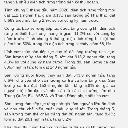
tăng và nhiều diện tích rừng trồng đến kỳ thu hoạch.
Tính chung 5 tháng đầu năm 2026, diện tích rừng trồng mới
đạt 112,1 nghìn ha, giảm 3,1%; sản lượng gỗ khai thác đạt
8,689 triệu m3, tăng 2,9% so với cùng kỳ năm trước.
Công tác bảo vệ rừng tiếp tục được tăng cường khi diện tích
rừng bị thiệt hại trong tháng 5 giảm 11,2% so với cùng kỳ
năm trước. Tính chung 5 tháng, diện tích rừng bị thiệt hại
giảm hơn 50%, trong đó diện tích rừng bị cháy giảm 68,1%.
Lĩnh vực
thủy sản
tiếp tục duy trì đà tăng trưởng tích cực.
Sản lượng thủy sản tháng 5 ước đạt 913,2 nghìn tấn, tăng
4,3% so với cùng kỳ năm trước. Trong đó, sản lượng cá đạt
636,4 nghìn tấn; tôm đạt 140 nghìn tấn.
Sản lượng nuôi trồng thủy sản đạt 543,9 nghìn tấn, tăng
6,6%, chủ yếu nhờ sản lượng cá tra và tôm tăng khá. Sản
lượng cá tra đạt 153,6 nghìn tấn, tăng 5,9% do giá cá
nguyên liệu ổn định và nhu cầu từ các thị trường lớn như
Trung Quốc, EU, ASEAN và Trung Đông phục hồi tích cực.
Sản lượng tôm tiếp tục tăng nhờ giá tôm nguyên liệu ổn định
và nhu cầu chế biến, xuất khẩu duy trì tốt. Trong tháng 5,
sản lượng tôm thẻ chân trắng đạt 88 nghìn tấn, tăng 8,4%;
tôm sú đạt 28,1 nghìn tấn, tăng 5,2%.
Khai thác thủy sản biển cũng diễn ra thuận lợi khi bước vào