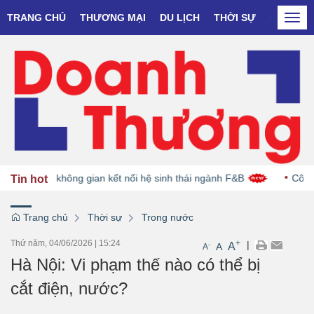
TRANG CHỦ
THƯƠNG MẠI
DU LỊCH
THỜI SỰ
DOANH N
Togg
navi
 2026: Mở không gian kết nối hệ sinh thái ngành F&B
Công t
Tin hot
Trang chủ
Thời sự
Trong nước
Thứ năm, 04/06/2026
|
15:24
+
|
A
-
A
A
Hà Nội: Vi phạm thế nào có thể bị
cắt điện, nước?