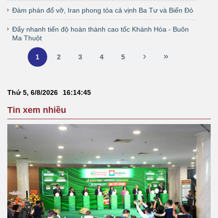
Đàm phán đổ vỡ, Iran phong tỏa cả vịnh Ba Tư và Biển Đỏ
Đẩy nhanh tiến độ hoàn thành cao tốc Khánh Hòa - Buôn
Ma Thuột
1
2
3
4
5
Thứ 5, 6/8/2026
16
:
14
:
45
Tin xem nhiều