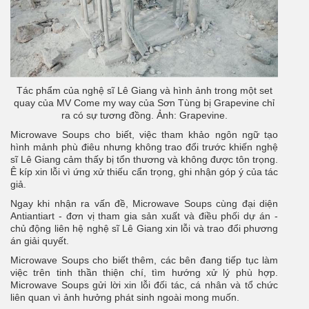
Tác phẩm của nghệ sĩ Lê Giang và hình ảnh trong một set
quay của MV Come my way của Sơn Tùng bị Grapevine chỉ
ra có sự tương đồng. Ảnh: Grapevine.
Microwave Soups cho biết, việc tham khảo ngôn ngữ tạo
hình mảnh phù điêu nhưng không trao đổi trước khiến nghệ
sĩ Lê Giang cảm thấy bị tổn thương và không được tôn trọng.
Ê kíp xin lỗi vì ứng xử thiếu cẩn trọng, ghi nhận góp ý của tác
giả.
Ngay khi nhận ra vấn đề, Microwave Soups cùng đại diện
Antiantiart - đơn vị tham gia sản xuất và điều phối dự án -
chủ động liên hệ nghệ sĩ Lê Giang xin lỗi và trao đổi phương
án giải quyết.
Microwave Soups cho biết thêm, các bên đang tiếp tục làm
việc trên tinh thần thiện chí, tìm hướng xử lý phù hợp.
Microwave Soups gửi lời xin lỗi đối tác, cá nhân và tổ chức
liên quan vì ảnh hưởng phát sinh ngoài mong muốn.