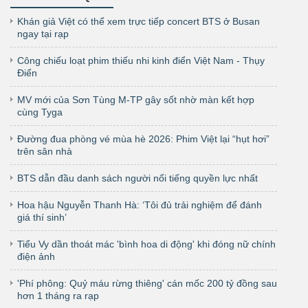
Khán giả Việt có thể xem trực tiếp concert BTS ở Busan
ngay tại rạp
Công chiếu loạt phim thiếu nhi kinh điển Việt Nam - Thụy
Điển
MV mới của Sơn Tùng M-TP gây sốt nhờ màn kết hợp
cùng Tyga
Đường đua phòng vé mùa hè 2026: Phim Việt lại “hụt hơi”
trên sân nhà
BTS dẫn đầu danh sách người nổi tiếng quyền lực nhất
Hoa hậu Nguyễn Thanh Hà: ‘Tôi đủ trải nghiệm để đánh
giá thí sinh’
Tiểu Vy dần thoát mác 'bình hoa di động' khi đóng nữ chính
điện ảnh
'Phí phông: Quỷ máu rừng thiêng' cán mốc 200 tỷ đồng sau
hơn 1 tháng ra rạp