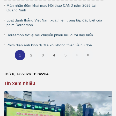
Mãn nhãn đêm khai mạc Hội thao CAND năm 2026 tại
Quảng Ninh
Loạt danh thắng Việt Nam xuất hiện trong tập đặc biệt của
phim Doraemon
Doraemon trở lại với chuyến phiêu lưu dưới đáy biển
Phim điện ảnh kinh dị ‘Ma xó’ không thiên về hù dọa
1
2
3
4
5
Thứ 6, 7/8/2026
19
:
45
:
05
Tin xem nhiều