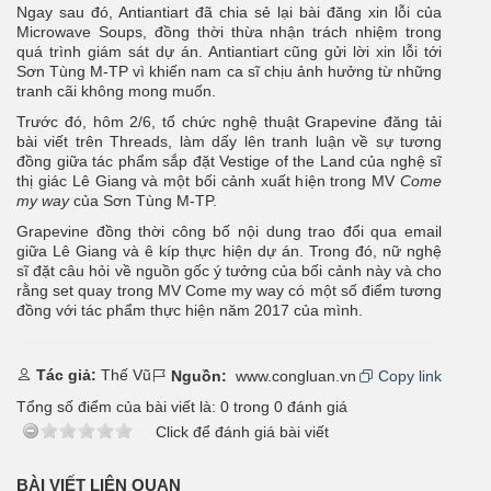
Ngay sau đó, Antiantiart đã chia sẻ lại bài đăng xin lỗi của
Microwave Soups, đồng thời thừa nhận trách nhiệm trong
quá trình giám sát dự án. Antiantiart cũng gửi lời xin lỗi tới
Sơn Tùng M-TP vì khiến nam ca sĩ chịu ảnh hưởng từ những
tranh cãi không mong muốn.
Trước đó, hôm 2/6, tổ chức nghệ thuật Grapevine đăng tải
bài viết trên Threads, làm dấy lên tranh luận về sự tương
đồng giữa tác phẩm sắp đặt Vestige of the Land của nghệ sĩ
thị giác Lê Giang và một bối cảnh xuất hiện trong MV
Come
my way
của Sơn Tùng M-TP.
Grapevine đồng thời công bố nội dung trao đổi qua email
giữa Lê Giang và ê kíp thực hiện dự án. Trong đó, nữ nghệ
sĩ đặt câu hỏi về nguồn gốc ý tưởng của bối cảnh này và cho
rằng set quay trong MV Come my way có một số điểm tương
đồng với tác phẩm thực hiện năm 2017 của mình.
Tác giả:
Thế Vũ
Nguồn:
www.congluan.vn
Copy link
Tổng số điểm của bài viết là:
0
trong
0
đánh giá
Click để đánh giá bài viết
BÀI VIẾT LIÊN QUAN