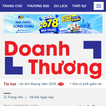
TRANG CHỦ
THƯƠNG MẠI
DU LỊCH
THỜI SỰ
DOANH N
Togg
navi
i Ngày hội du lịch Kbang năm 2026
Giá cà phê giảm do nguồ
Tin hot
Trang chủ
Xã hội ngày nay
Thứ tư, 03/06/2026
|
12:06
+