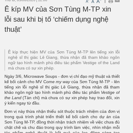
|
A
-
A
A
Ê kíp MV của Sơn Tùng M-TP xin
lỗi sau khi bị tố ‘chiếm dụng nghệ
thuật’
Ê kíp thực hiện MV của Sơn Tùng M-TP lên tiếng xin lỗi
nghệ sĩ thị giác Lê Giang, thừa nhận đã tham khảo ngôn
ngữ tạo hình mảnh phù điêu tác phẩm Vestige of the Land
mà chưa có sự xin phép.
Ngày 3/6, Microwave Soups - đơn vị chỉ đạo mỹ thuật và thiết
kế bối cảnh cho MV C
ome
my way
của Sơn Tùng M-TP - lên
tiếng xin lỗi nghệ sĩ thị giác Lê Giang, thừa nhận đã tham
khảo ngôn ngữ tạo hình mảnh phù điêu tác phẩm
Vestige of
the Land
(Tàn chỉ) mà chưa có sự xin phép hay trao đổi, xin
ý kiến ngay từ đầu.
Đơn vị này thừa nhận thiếu sót thuộc trách nhiệm của đơn vị
trong quá trình phát triển thiết kế bối cảnh cho dự án của
Sơn Tùng M-TP, đồng thời nhận trách nhiệm về việc chưa đủ
chặt chẽ và chu đáo trong quy trình làm việc, nhìn nhận mỗi
tác phẩm nghệ thuật là kết quả của lao động sáng tạo