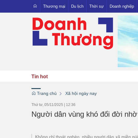
Thương mại
Du lịch
Thời sự
Doanh nghiệp
Xuất nhập khẩu
Trong nước
Người Việt - Hàng Việt
Quốc tế
OCOP
Pháp luật
Emagazine
Tin hot
Trang chủ
Xã hội ngày nay
Thứ tư, 05/11/2025
|
12:36
Người dân vùng khó đổi đời nhờ
Không chỉ thoát nghèo, nhiều người dân xã miền nú