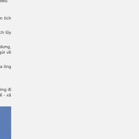
 đều.
n tích
ch lũy
 dựng,
gửi về
ủa ông
.
ớng đi
ế - xã