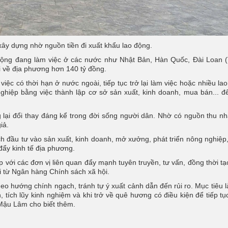
y dựng nhờ nguồn tiền đi xuất khẩu lao động.
động đang làm việc ở các nước như Nhật Bản, Hàn Quốc, Đài Loan 
i về địa phương hơn 140 tỷ đồng.
iệc có thời hạn ở nước ngoài, tiếp tục trở lại làm việc hoặc nhiều la
nghiệp bằng việc thành lập cơ sở sản xuất, kinh doanh, mua bán... đ
 lại đổi thay đáng kể trong đời sống người dân. Nhờ có nguồn thu n
iả.
h đầu tư vào sản xuất, kinh doanh, mở xưởng, phát triển nông nghiệp
đẩy kinh tế địa phương.
ới các đơn vị liên quan đẩy mạnh tuyên truyền, tư vấn, đồng thời tạ
i từ Ngân hàng Chính sách xã hội.
eo hướng chính ngạch, tránh tự ý xuất cảnh dẫn đến rủi ro. Mục tiêu l
, tích lũy kinh nghiệm và khi trở về quê hương có điều kiện để tiếp tụ
 Mậu Lâm cho biết thêm.