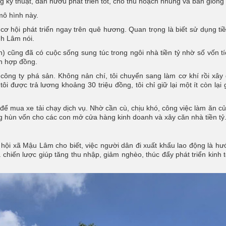
kỹ thuật, đàn hươu phát triển tốt, cho thu hoạch nhung và bán giống
mô hình này.
cơ hội phát triển ngay trên quê hương. Quan trọng là biết sử dụng tiề
nh Lâm nói.
 cũng đã có cuộc sống sung túc trong ngôi nhà tiền tỷ nhờ số vốn tí
n hợp đồng.
công ty phá sản. Không nản chí, tôi chuyển sang làm cơ khí rồi xây
i được trả lương khoảng 30 triệu đồng, tôi chỉ giữ lại một ít còn lại 
để mua xe tải chạy dịch vụ. Nhờ cần cù, chịu khó, công việc làm ăn c
ng hùn vốn cho các con mở cửa hàng kinh doanh và xây căn nhà tiền tỷ
ội xã Mậu Lâm cho biết, việc người dân đi xuất khẩu lao động là hư
 chiến lược giúp tăng thu nhập, giảm nghèo, thúc đẩy phát triển kinh t