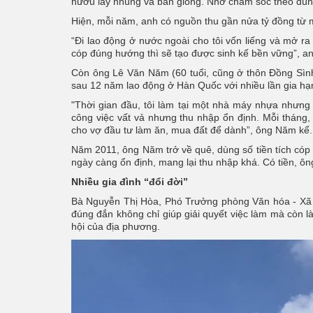
hươu lấy nhung và bán giống. Nhờ chăm sóc theo đúng 
Hiện, mỗi năm, anh có nguồn thu gần nửa tỷ đồng từ 
“Đi lao động ở nước ngoài cho tôi vốn liếng và mở ra 
cóp đúng hướng thì sẽ tạo được sinh kế bền vững”, a
Còn ông Lê Văn Năm (60 tuổi, cũng ở thôn Đồng Sình)
sau 12 năm lao động ở Hàn Quốc với nhiều lần gia hạ
"Thời gian đầu, tôi làm tại một nhà máy nhựa nhưng 
công việc vất vả nhưng thu nhập ổn định. Mỗi tháng, tô
cho vợ đầu tư làm ăn, mua đất để dành”, ông Năm kể.
Năm 2011, ông Năm trở về quê, dùng số tiền tích cóp 
ngày càng ổn định, mang lại thu nhập khá. Có tiền, ô
Nhiều gia đình “đổi đời”
Bà Nguyễn Thị Hòa, Phó Trưởng phòng Văn hóa - Xã h
đúng đắn không chỉ giúp giải quyết việc làm mà còn là
hội của địa phương.