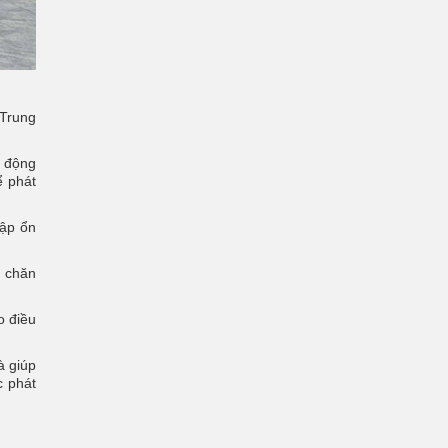
(Trung
o động
ể phát
hập ổn
, chăn
o điều
à giúp
c phát