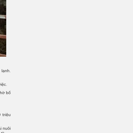
 lạnh.
iệc.
nhờ bố
 triệu
i nuôi