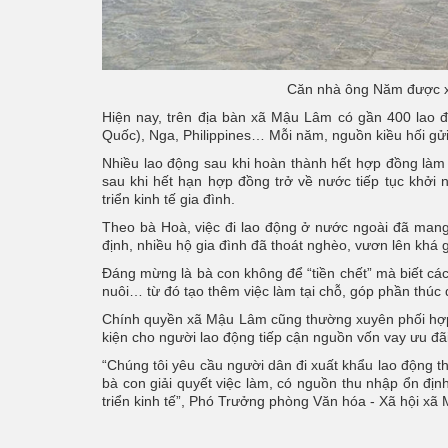
Căn nhà ông Năm được xâ
Hiện nay, trên địa bàn xã Mậu Lâm có gần 400 lao 
Quốc), Nga, Philippines… Mỗi năm, nguồn kiều hối gử
Nhiều lao động sau khi hoàn thành hết hợp đồng làm v
sau khi hết hạn hợp đồng trở về nước tiếp tục khởi 
triển kinh tế gia đình.
Theo bà Hoà, việc đi lao động ở nước ngoài đã mang
định, nhiều hộ gia đình đã thoát nghèo, vươn lên khá g
Đáng mừng là bà con không để “tiền chết” mà biết các
nuôi… từ đó tạo thêm việc làm tại chỗ, góp phần thúc 
Chính quyền xã Mậu Lâm cũng thường xuyên phối hợp v
kiện cho người lao động tiếp cận nguồn vốn vay ưu đã
“Chúng tôi yêu cầu người dân đi xuất khẩu lao động th
bà con giải quyết việc làm, có nguồn thu nhập ổn định
triển kinh tế”, Phó Trưởng phòng Văn hóa - Xã hội xã