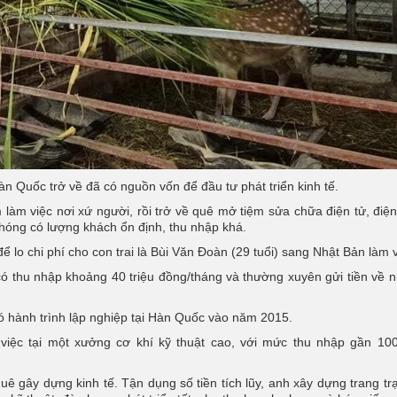
 Quốc trở về đã có nguồn vốn để đầu tư phát triển kinh tế.
làm việc nơi xứ người, rồi trở về quê mở tiệm sửa chữa điện tử, điện
hóng có lượng khách ổn định, thu nhập khá.
 lo chi phí cho con trai là Bùi Văn Đoàn (29 tuổi) sang Nhật Bản làm v
g có thu nhập khoảng 40 triệu đồng/tháng và thường xuyên gửi tiền về 
 hành trình lập nghiệp tại Hàn Quốc vào năm 2015.
 việc tại một xưởng cơ khí kỹ thuật cao, với mức thu nhập gần 100
ê gây dựng kinh tế. Tận dụng số tiền tích lũy, anh xây dựng trang trạ