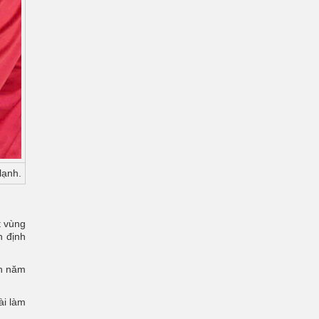
lạnh.
t vùng
n định
nh năm
ài làm