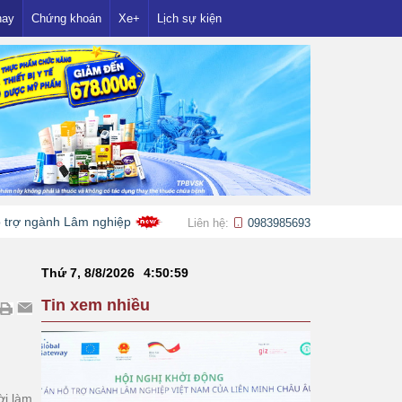
nay
Chứng khoán
Xe+
Lịch sự kiện
 Lâm nghiệp
Những đại học đầu tiên dự kiến công bố điểm ch
Liên hệ:
0983985693
Thứ 7, 8/8/2026
4
:
51
:
00
Tin xem nhiều
ời làm