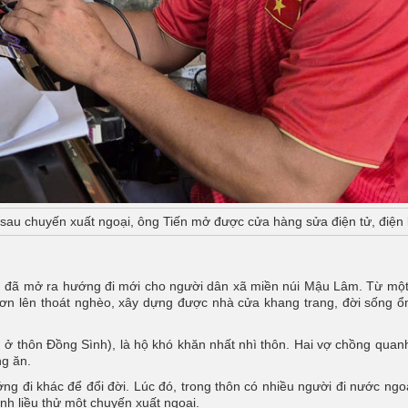
 sau chuyến xuất ngoại, ông Tiến mở được cửa hàng sửa điện tử, điện 
g đã mở ra hướng đi mới cho người dân xã miền núi Mậu Lâm. Từ mộ
ươn lên thoát nghèo, xây dựng được nhà cửa khang trang, đời sống ổ
 ở thôn Đồng Sình), là hộ khó khăn nhất nhì thôn. Hai vợ chồng qua
ng ăn.
ớng đi khác để đổi đời. Lúc đó, trong thôn có nhiều người đi nước ngo
nh liều thử một chuyến xuất ngoại.