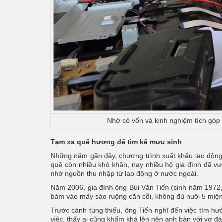
Nhờ có vốn và kinh nghiệm tích góp
Tạm xa quê hương để tìm kế mưu sinh
Những năm gần đây, chương trình xuất khẩu lao độn
quê còn nhiều khó khăn, nay nhiều hộ gia đình đã v
nhờ nguồn thu nhập từ lao động ở nước ngoài.
Năm 2006, gia đình ông Bùi Văn Tiến (sinh năm 1972,
bám vào mấy sào ruộng cằn cỗi, không đủ nuôi 5 miệ
Trước cảnh túng thiếu, ông Tiến nghĩ đến việc tìm hư
việc, thấy ai cũng khấm khá lên nên anh bàn với vợ đá