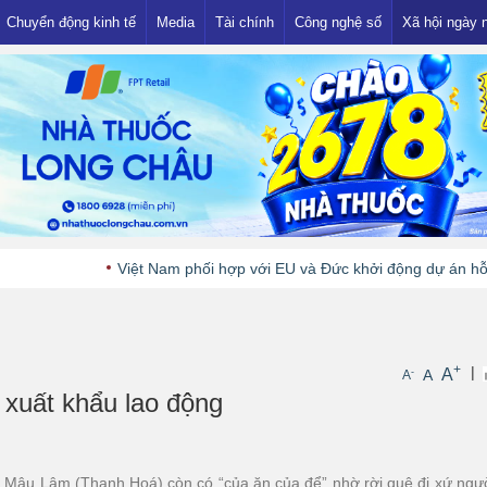
Chuyển động kinh tế
Media
Tài chính
Công nghệ số
Xã hội ngày 
Thị trường
Ngân hàng
Showbiz
Khuyến mại
Đầu tư
Nhà đất
Tiền - Vàng
Việt Nam phối hợp với EU và Đức khởi động dự án hỗ trợ ngành
+
|
A
-
A
A
 xuất khẩu lao động
i Mậu Lâm (Thanh Hoá) còn có “của ăn của để” nhờ rời quê đi xứ ngư