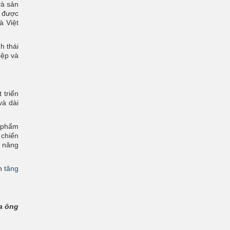
và sản
y được
à Việt
h thái
iệp và
 triển
và dài
n phẩm
 chiến
ề năng
nh
tăng
ủa ông