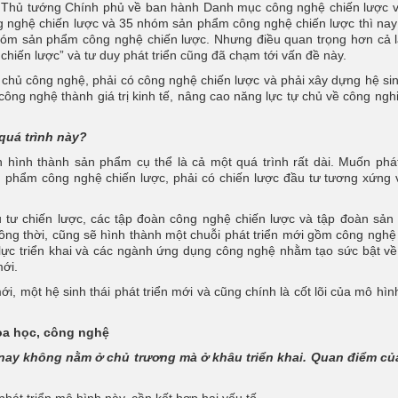
 Thủ tướng Chính phủ về ban hành Danh mục công nghệ chiến lược 
 nghệ chiến lược và 35 nhóm sản phẩm công nghệ chiến lược thì na
óm sản phẩm công nghệ chiến lược. Nhưng điều quan trọng hơn cả l
hiến lược” và tư duy phát triển cũng đã chạm tới vấn đề này.
chủ công nghệ, phải có công nghệ chiến lược và phải xây dựng hệ sin
công nghệ thành giá trị kinh tế, nâng cao năng lực tự chủ về công ngh
quá trình này?
hình thành sản phẩm cụ thể là cả một quá trình rất dài. Muốn phát
n phẩm công nghệ chiến lược, phải có chiến lược đầu tư tương xứng 
ầu tư chiến lược, các tập đoàn công nghệ chiến lược và tập đoàn sả
ồng thời, cũng sẽ hình thành một chuỗi phát triển mới gồm công nghệ
 lực triển khai và các ngành ứng dụng công nghệ nhằm tạo sức bật v
ới.
ới, một hệ sinh thái phát triển mới và cũng chính là cốt lõi của mô hì
hoa học, công nghệ
n nay không nằm ở chủ trương mà ở khâu triển khai. Quan điểm c