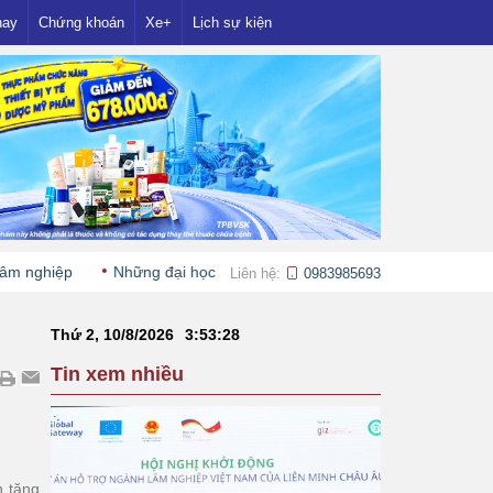
nay
Chứng khoán
Xe+
Lịch sự kiện
ệp
Những đại học đầu tiên dự kiến công bố điểm chuẩn từ ngày 9
Liên hệ:
0983985693
Thứ 2, 10/8/2026
3
:
53
:
29
Tin xem nhiều
n tăng