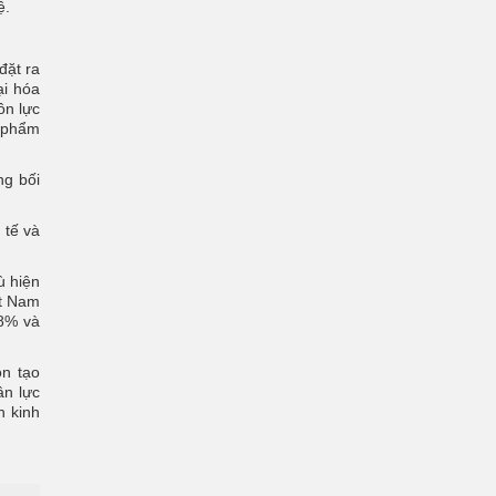
ệ.
đặt ra
ại hóa
ồn lực
n phẩm
ng bối
 tế và
ù hiện
ệt Nam
18% và
òn tạo
ân lực
n kinh