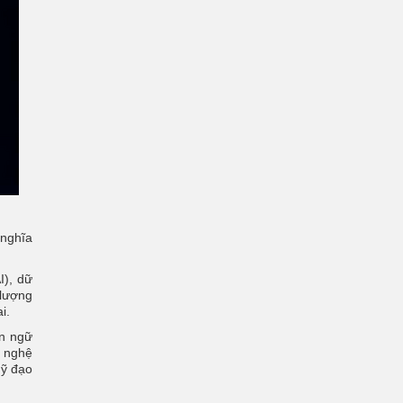
 nghĩa
I), dữ
 lượng
i.
ôn ngữ
g nghệ
uỹ đạo