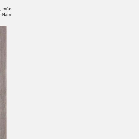
n, mức
ệt Nam