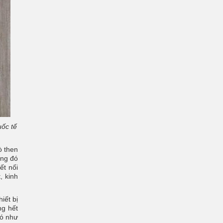
uốc tế
ò then
ong đó
ết nối
, kinh
iết bị
ng hết
đó như