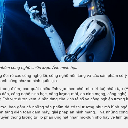
 nhóm công nghệ chiến lược. Ảnh minh họa
g đối rõ các công nghệ lõi, công nghệ nền tảng và các sản phẩm có ý
tranh cũng như an ninh quốc gia.
ọng điểm, bao quát nhiều lĩnh vực then chốt như trí tuệ nhân tạo (A
án dẫn, công nghệ sinh học, năng lượng mới, an ninh mạng, công nghệ
 lĩnh vực được xem là nền tảng của kinh tế số và công nghiệp tương la
lược, bao gồm cả những sản phẩm đã có thị trường như mô hình ng
, nền tảng điện toán đám mây, giải pháp an ninh mạng… và những côn
ruyền thông lượng tử, lò phản ứng hạt nhân mô-đun nhỏ hay vệ tinh q