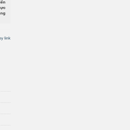
iển
lực
ộng
y link