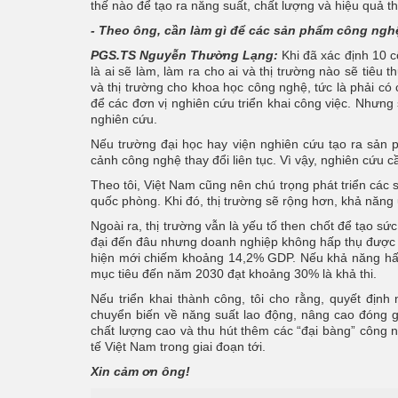
thế nào để tạo ra năng suất, chất lượng và hiệu quả t
- Theo ông, cần làm gì để các sản phẩm công nghệ 
PGS.TS Nguyễn Thường Lạng:
Khi đã xác định 10 c
là ai sẽ làm, làm ra cho ai và thị trường nào sẽ tiê
và thị trường cho khoa học công nghệ, tức là phải có
để các đơn vị nghiên cứu triển khai công việc. Nhưng
nghiên cứu.
Nếu trường đại học hay viện nghiên cứu tạo ra sản p
cảnh công nghệ thay đổi liên tục. Vì vậy, nghiên cứu 
Theo tôi, Việt Nam cũng nên chú trọng phát triển các
quốc phòng. Khi đó, thị trường sẽ rộng hơn, khả năng
Ngoài ra, thị trường vẫn là yếu tố then chốt để tạo sức
đại đến đâu nhưng doanh nghiệp không hấp thụ được th
hiện mới chiếm khoảng 14,2% GDP. Nếu khả năng hấp 
mục tiêu đến năm 2030 đạt khoảng 30% là khả thi.
Nếu triển khai thành công, tôi cho rằng, quyết địn
chuyển biến về năng suất lao động, nâng cao đóng g
chất lượng cao và thu hút thêm các “đại bàng” công 
tế Việt Nam trong giai đoạn tới.
Xin cảm ơn ông!