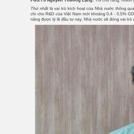
PGS.TS Nguyễn Thường Lạng:
Tôi cho rằng, muốn p
Thứ nhất
là vai trò kích hoạt của Nhà nước thông qu
chi cho R&D của Việt Nam mới khoảng 0,4 - 0,5% GDP
nâng được tỷ lệ đầu tư này, Nhà nước sẽ đóng vai trò 