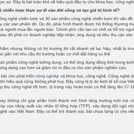
hực sự. Đây là bài toán khó về hiệu quả đầu tư cho khoa học, công ngh
chiến lược thực sự đi vào đời sống và tạo giá trị kinh tế?
ông nghệ chiến lược và 30 sản phẩm công nghệ chiến lược thì vấn đề 
u thụ các sản phẩm đó. Do đó, phải hình thành được hệ thống thương m
 cả người mua lẫn người bán. Chính phủ cần tạo cơ chế và hỗ trợ ngu
 sau đó phải có doanh nghiệp tiếp nhận, ứng dụng và tiêu thụ các sả
hẩm nhưng không có thị trường thì rất nhanh sẽ lạc hậu, nhất là tro
cần gắn với nhu cầu thị trường hoặc cơ chế đặt hàng cụ thể.
 sản phẩm công nghệ lưỡng dụng, có thể ứng dụng đồng thời trong kinh
 ứng dụng cao hơn và giảm rủi ro đầu ra cho sản phẩm nghiên cứu.
 bật cho phát triển
công nghiệp
và khoa học, công nghệ. Công nghệ d
ì hiệu quả cũng không phát huy. Đây cũng là lý do kinh tế số của Vi
thụ công nghệ tốt hơn, tỷ trọng này hoàn toàn có thể tăng lên 17-
h này không chỉ góp phần hình thành mô hình tăng trưởng mới mà c
óp của năng suất các nhân tố tổng hợp (TFP), xây dựng đội ngũ nh
nghệ vào Việt Nam. Đây có thể trở thành sức bật chưa từng có cho nề