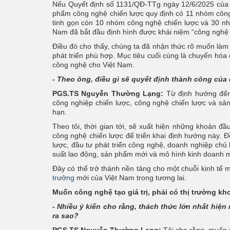
Nếu Quyết định số 1131/QĐ-TTg ngày 12/6/2025 của
phẩm công nghệ chiến lược quy định có 11 nhóm công
tinh gọn còn 10 nhóm công nghệ chiến lược và 30 nh
Nam đã bắt đầu định hình được khái niệm “công nghệ c
Điều đó cho thấy, chúng ta đã nhận thức rõ muốn làm 
phát triển phù hợp. Mục tiêu cuối cùng là chuyển hóa 
công nghệ cho Việt Nam.
- Theo ông, điều gì sẽ quyết định thành công của 
PGS.TS Nguyễn Thường Lạng:
Từ định hướng đến 
công nghiệp chiến lược, công nghệ chiến lược và sả
hạn.
Theo tôi, thời gian tới, sẽ xuất hiện những khoản đ
công nghệ chiến lược để triển khai định hướng này. Đ
lược, đầu tư phát triển công nghệ, doanh nghiệp chủ
suất lao động, sản phẩm mới và mô hình kinh doanh m
Đây có thể trở thành nền tảng cho một chuỗi kinh tế m
trưởng
mới của Việt Nam trong tương lai.
Muốn công nghệ tạo giá trị, phải có thị trường k
- Nhiều ý kiến cho rằng, thách thức lớn nhất hiệ
ra sao?