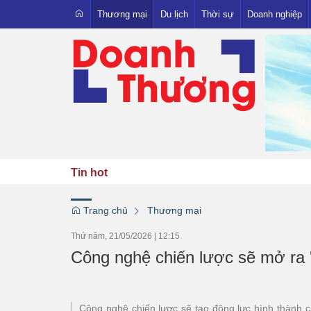
Thương mại
Du lịch
Thời sự
Doanh nghiệp
Xuất nhập khẩu
Trong nước
Người Việt - Hàng Việt
Quốc tế
OCOP
Pháp luật
Emagazine
Việt
Tin hot
Trang chủ
Thương mại
Thứ năm, 21/05/2026
|
12:15
Công nghệ chiến lược sẽ mở ra '
Công nghệ chiến lược sẽ tạo động lực hình thành 