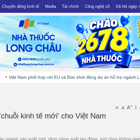
Chuyển động kinh tế
Media
Tài chính
Công nghệ số
Xã hội ngày 
Thị trường
Ngân hàng
Showbiz
Khuyến mại
Đầu tư
Nhà đất
Tiền - Vàng
 Nam phối hợp với EU và Đức khởi động dự án hỗ trợ ngành Lâm nghi
+
|
A
-
A
A
chuỗi kinh tế mới' cho Việt Nam
các ngành sản xuất mới, tăng năng suất lao động, mở rộng không gia