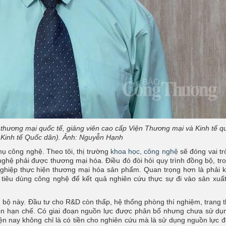
hương mại quốc tế, giảng viên cao cấp Viện Thương mại và Kinh tế q
 Kinh tế Quốc dân). Ảnh: Nguyễn Hạnh
thụ công nghệ. Theo tôi, thị trường
khoa học, công nghệ
sẽ đóng vai tr
nghệ phải được thương mại hóa. Điều đó đòi hỏi quy trình đồng bộ, tr
nghiệp thực hiện thương mại hóa sản phẩm. Quan trọng hơn là phải k
iêu dùng công nghệ để kết quả nghiên cứu thực sự đi vào sản xuất
g bộ này. Đầu tư cho R&D còn thấp, hệ thống phòng thí nghiệm, trang th
òn hạn chế. Có giai đoạn nguồn lực được phân bổ nhưng chưa sử dụ
 hiện nay không chỉ là có tiền cho nghiên cứu mà là sử dụng nguồn lực 