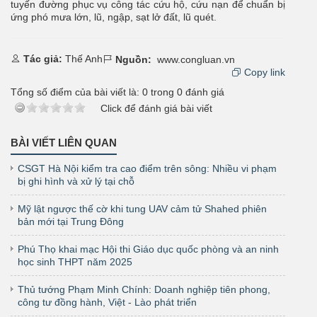
tuyến đường phục vụ công tác cứu hộ, cứu nạn để chuẩn bị
ứng phó mưa lớn, lũ, ngập, sạt lở đất, lũ quét.
Tác giả:
Thế Anh
Nguồn:
www.congluan.vn
Copy link
Tổng số điểm của bài viết là:
0
trong
0
đánh giá
Click để đánh giá bài viết
BÀI VIẾT LIÊN QUAN
CSGT Hà Nội kiểm tra cao điểm trên sông: Nhiều vi phạm
bị ghi hình và xử lý tại chỗ
Mỹ lật ngược thế cờ khi tung UAV cảm tử Shahed phiên
bản mới tại Trung Đông
Phú Thọ khai mạc Hội thi Giáo dục quốc phòng và an ninh
học sinh THPT năm 2025
Thủ tướng Phạm Minh Chính: Doanh nghiệp tiên phong,
công tư đồng hành, Việt - Lào phát triển