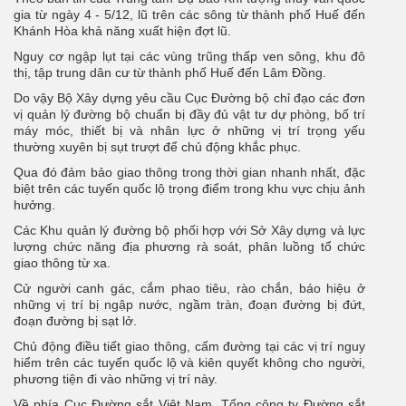
gia từ ngày 4 - 5/12, lũ trên các sông từ thành phố Huế đến
Khánh Hòa khả năng xuất hiện đợt lũ.
Nguy cơ ngập lụt tại các vùng trũng thấp ven sông, khu đô
thị, tập trung dân cư từ thành phố Huế đến Lâm Đồng.
Do vậy Bộ Xây dựng yêu cầu Cục Đường bộ chỉ đạo các đơn
vị quản lý đường bộ chuẩn bị đầy đủ vật tư dự phòng, bố trí
máy móc, thiết bị và nhân lực ở những vị trí trọng yếu
thường xuyên bị sụt trượt để chủ động khắc phục.
Qua đó đảm bảo giao thông trong thời gian nhanh nhất, đặc
biệt trên các tuyến quốc lộ trọng điểm trong khu vực chịu ảnh
hưởng.
Các Khu quản lý đường bộ phối hợp với Sở Xây dựng và lực
lượng chức năng địa phương rà soát, phân luồng tổ chức
giao thông từ xa.
Cử người canh gác, cắm phao tiêu, rào chắn, báo hiệu ở
những vị trí bị ngập nước, ngầm tràn, đoạn đường bị đứt,
đoạn đường bị sạt lở.
Chủ động điều tiết giao thông, cấm đường tại các vị trí nguy
hiểm trên các tuyến quốc lộ và kiên quyết không cho người,
phương tiện đi vào những vị trí này.
Về phía Cục Đường sắt Việt Nam, Tổng công ty Đường sắt