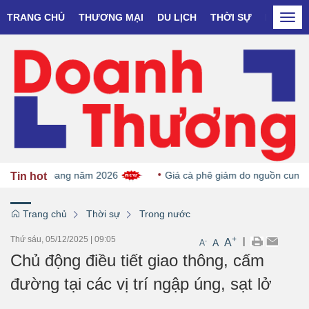
TRANG CHỦ
THƯƠNG MẠI
DU LỊCH
THỜI SỰ
DOANH N
Togg
navi
 du lịch Kbang năm 2026
Giá cà phê giảm do nguồn cung Ro
Tin hot
Trang chủ
Thời sự
Trong nước
Thứ sáu, 05/12/2025
|
09:05
+
|
A
-
A
A
Chủ động điều tiết giao thông, cấm
đường tại các vị trí ngập úng, sạt lở