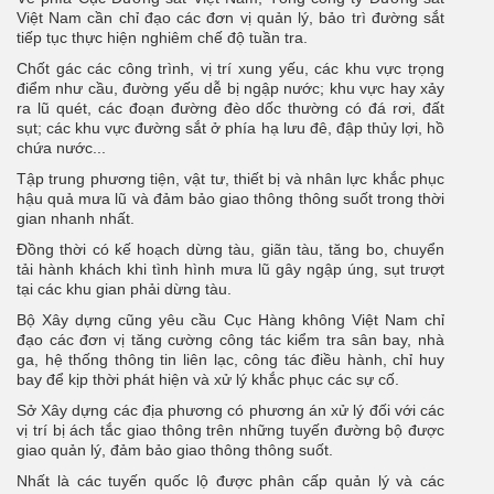
Việt Nam cần chỉ đạo các đơn vị quản lý, bảo trì đường sắt
tiếp tục thực hiện nghiêm chế độ tuần tra.
Chốt gác các công trình, vị trí xung yếu, các khu vực trọng
điểm như cầu, đường yếu dễ bị ngập nước; khu vực hay xảy
ra lũ quét, các đoạn đường đèo dốc thường có đá rơi, đất
sụt; các khu vực đường sắt ở phía hạ lưu đê, đập thủy lợi, hồ
chứa nước...
Tập trung phương tiện, vật tư, thiết bị và nhân lực khắc phục
hậu quả mưa lũ và đảm bảo giao thông thông suốt trong thời
gian nhanh nhất.
Đồng thời có kế hoạch dừng tàu, giãn tàu, tăng bo, chuyển
tải hành khách khi tình hình mưa lũ gây ngập úng, sụt trượt
tại các khu gian phải dừng tàu.
Bộ Xây dựng cũng yêu cầu Cục Hàng không Việt Nam chỉ
đạo các đơn vị tăng cường công tác kiểm tra sân bay, nhà
ga, hệ thống thông tin liên lạc, công tác điều hành, chỉ huy
bay để kịp thời phát hiện và xử lý khắc phục các sự cố.
Sở Xây dựng các địa phương có phương án xử lý đối với các
vị trí bị ách tắc giao thông trên những tuyến đường bộ được
giao quản lý, đảm bảo giao thông thông suốt.
Nhất là các tuyến quốc lộ được phân cấp quản lý và các