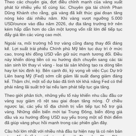
Theo các chuyên gia, đợt điều chỉnh mạnh của vàng xuất
phát từ nhiều yếu tố cùng lúc. Chuyên gia tài chính Phan
Dũng Khánh cho rằng, giá vàng đã kết thúc giai đoạn tăng
nóng kéo dài nhiều năm. Khi vàng vượt ngưỡng 5.000
USD/ounce vào đầu năm 2026, dư địa tăng trưởng trở nên
kém hấp dẫn hơn do cần một lượng vốn rất lớn để tiếp tục
đẩy giá lên các vùng cao mới.
Ngoài ra, môi trường hỗ trợ vàng cũng đang thay đổi đáng
kể. Lợi suất trái phiếu Chính phủ Mỹ liên tục duy trì ở mức
cao, trong khi đồng USD vẫn giữ sức mạnh tương đối. Điều
này khiến dòng tiền có xu hướng dịch chuyển sang các tài
sản sinh lời thay vì vàng - loại tài sản không tạo ra dòng tiền
hay lợi tức định kỳ. Bên cạnh đó, kỳ vọng về việc Cục Dự trữ
Liên bang Mỹ (Fed) sớm cắt giảm lãi suất đang giảm đáng
kể. Thậm chí, một số dự báo đã tính tới khả năng Fed có thể
phải nâng lãi suất trở lại nếu lạm phát tiếp tục gia tăng.
Theo giới phân tích, những yếu tố này khiến nhu cầu đầu cơ
vàng suy giảm rõ rệt sau giai đoạn tăng nóng. Ở chiều
ngược lại, các yếu tố địa chính trị vẫn tiếp tục hỗ trợ giá
vàng. Những diễn biến mới tại Trung Đông, biến động giá
dầu và xu hướng đồng USD suy yếu trong một số thời điểm
đã giúp vàng phục hồi mạnh trong các phiên gần đây.
Câu hỏi lớn nhất với nhiều nhà đầu tư hiện nay là có nên bán