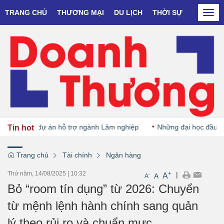
TRANG CHỦ
THƯƠNG MẠI
DU LỊCH
THỜI SỰ
DOANH N
Togg
navi
 động dự án hỗ trợ ngành Lâm nghiệp
Những đại học đầu tiên dự 
Tin hot
Trang chủ
Tài chính
Ngân hàng
Thứ năm, 14/08/2025
|
10:32
+
|
A
-
A
A
Bỏ “room tín dụng” từ 2026: Chuyển
từ mệnh lệnh hành chính sang quản
lý theo rủi ro và chuẩn mực