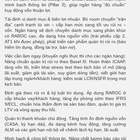
minh bạch thông tin (Pillar 3), giúp ngân hàng “đủ chuẩn”
huy động vốn thuận lợi.
Tái định vị danh mục & biên lợi nhuận. Bỏ room chuyển “trận
địa” cạnh tranh từ xin – cấp hạn mức sang tối ưu rủi ro –
vốn. Ngân hàng sẽ dịch chuyển danh mục sang phân khúc
có RAROC cao, đa dạng hóa nguồn vốn (trái phiếu cấp 2,
AT1 khi được phép), phát triển sản phẩm quản trị rủi ro (bảo
hiểm tín dụng, đồng tài trợ, bán nợ).
Việc cần làm ngay (khuyến nghị thực thi cho các ngân hàng):
Nâng chuẩn quản trị rủi ro theo Basel III. Hoàn thiện ICAAP,
tăng vốn lõi, triển khai stress test theo kịch bản vĩ mô (tăng
lãi suất, giảm giá tài sản, suy giảm dòng tiền), siết giới hạn
tập trung ngành/khách hàng; kiểm soát LCR/NSFR trong mọi
kịch bản.
Định giá theo rủi ro & kỷ luật tín dụng. Áp dụng RAROC ở
cấp khoản vay/khách hàng; tăng dự phòng sớm theo IFRS
9/ECL; chuẩn hóa thẩm định tài sản bảo đảm, quản trị giá trị
LTV và vòng quay thu hồi.
Quản trị thanh khoản chủ động. Tăng tính ổn định nguồn vốn
(CASA, kỳ hạn dài), đa dạng kênh huy động; tăng cường
ALM và các giới hạn nội bộ về chênh lệch kỳ hạn, lãi suất.
Minh bạch & công bố thông tin. Nâng chất lượng báo cáo rủi