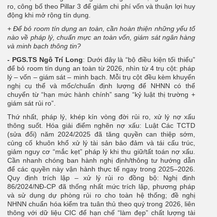
ro, công bố theo Pillar 3 để giảm chi phí vốn và thuận lợi huy
động khi mở rộng tín dụng.
+
Để bỏ room tín dụng an toàn, cần hoàn thiện những yếu tố
nào về pháp lý, chuẩn mực an toàn vốn, giám sát ngân hàng
và minh bạch thông tin?
- PGS.TS Ngô Trí Long
: Dưới đây là “bộ điều kiện tối thiểu”
để bỏ room tín dụng an toàn từ 2026, nhìn từ 4 trụ cột: pháp
lý – vốn – giám sát – minh bạch. Mỗi trụ cột đều kèm khuyến
nghị cụ thể và mốc/chuẩn định lượng để NHNN có thể
chuyển từ “hạn mức hành chính” sang “kỷ luật thị trường +
giám sát rủi ro”.
Thứ nhất, pháp lý, khép kín vòng đời rủi ro, xử lý nợ xấu
thông suốt. Hóa giải điểm nghẽn nợ xấu: Luật Các TCTD
(sửa đổi) năm 2024/2025 đã tăng quyền can thiệp sớm,
củng cố khuôn khổ xử lý tài sản bảo đảm và tái cấu trúc,
giảm nguy cơ “mắc kẹt” pháp lý khi thu giữ/tất toán nợ xấu.
Cần nhanh chóng ban hành nghị định/thông tư hướng dẫn
để các quyền này vận hành thực tế ngay trong 2025–2026.
Quy định trích lập – xử lý rủi ro đồng bộ: Nghị định
86/2024/NĐ-CP đã thống nhất mức trích lập, phương pháp
và sử dụng dự phòng rủi ro cho toàn hệ thống; đề nghị
NHNN chuẩn hóa kiểm tra tuân thủ theo quý trong 2026, liên
thông với dữ liệu CIC để hạn chế “làm đẹp” chất lượng tài