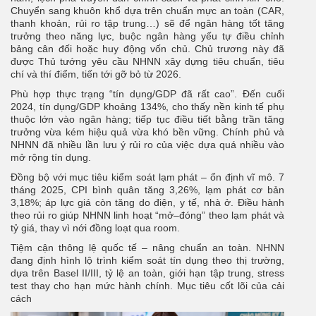
Chuyển sang khuôn khổ dựa trên chuẩn mực an toàn (CAR,
thanh khoản, rủi ro tập trung…) sẽ để ngân hàng tốt tăng
trưởng theo năng lực, buộc ngân hàng yếu tự điều chỉnh
bảng cân đối hoặc huy động vốn chủ. Chủ trương này đã
được Thủ tướng yêu cầu NHNN xây dựng tiêu chuẩn, tiêu
chí và thí điểm, tiến tới gỡ bỏ từ 2026.
Phù hợp thực trạng “tín dụng/GDP đã rất cao”. Đến cuối
2024, tín dụng/GDP khoảng 134%, cho thấy nền kinh tế phụ
thuộc lớn vào ngân hàng; tiếp tục điều tiết bằng trần tăng
trưởng vừa kém hiệu quả vừa khó bền vững. Chính phủ và
NHNN đã nhiều lần lưu ý rủi ro của việc dựa quá nhiều vào
mở rộng tín dụng.
Đồng bộ với mục tiêu kiểm soát lạm phát – ổn định vĩ mô. 7
tháng 2025, CPI bình quân tăng 3,26%, lạm phát cơ bản
3,18%; áp lực giá còn tăng do điện, y tế, nhà ở. Điều hành
theo rủi ro giúp NHNN linh hoạt “mở–đóng” theo lạm phát và
tỷ giá, thay vì nới đồng loạt qua room.
Tiệm cận thông lệ quốc tế – nâng chuẩn an toàn. NHNN
đang định hình lộ trình kiểm soát tín dụng theo thị trường,
dựa trên Basel II/III, tỷ lệ an toàn, giới hạn tập trung, stress
test thay cho hạn mức hành chính. Mục tiêu cốt lõi của cải
cách