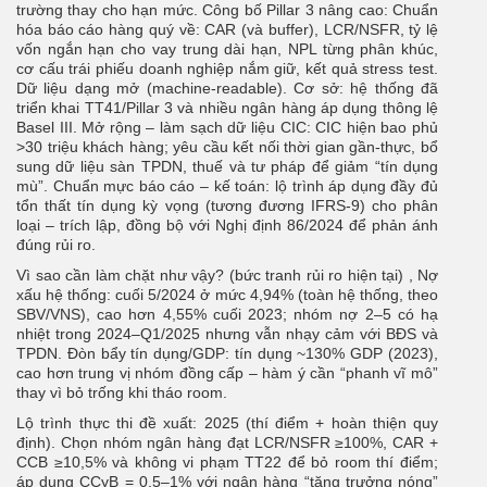
trường thay cho hạn mức. Công bố Pillar 3 nâng cao: Chuẩn
hóa báo cáo hàng quý về: CAR (và buffer), LCR/NSFR, tỷ lệ
vốn ngắn hạn cho vay trung dài hạn, NPL từng phân khúc,
cơ cấu trái phiếu doanh nghiệp nắm giữ, kết quả stress test.
Dữ liệu dạng mở (machine-readable). Cơ sở: hệ thống đã
triển khai TT41/Pillar 3 và nhiều ngân hàng áp dụng thông lệ
Basel III. Mở rộng – làm sạch dữ liệu CIC: CIC hiện bao phủ
>30 triệu khách hàng; yêu cầu kết nối thời gian gần-thực, bổ
sung dữ liệu sàn TPDN, thuế và tư pháp để giảm “tín dụng
mù”. Chuẩn mực báo cáo – kế toán: lộ trình áp dụng đầy đủ
tổn thất tín dụng kỳ vọng (tương đương IFRS-9) cho phân
loại – trích lập, đồng bộ với Nghị định 86/2024 để phản ánh
đúng rủi ro.
Vì sao cần làm chặt như vậy? (bức tranh rủi ro hiện tại) , Nợ
xấu hệ thống: cuối 5/2024 ở mức 4,94% (toàn hệ thống, theo
SBV/VNS), cao hơn 4,55% cuối 2023; nhóm nợ 2–5 có hạ
nhiệt trong 2024–Q1/2025 nhưng vẫn nhạy cảm với BĐS và
TPDN. Đòn bẩy tín dụng/GDP: tín dụng ~130% GDP (2023),
cao hơn trung vị nhóm đồng cấp – hàm ý cần “phanh vĩ mô”
thay vì bỏ trống khi tháo room.
Lộ trình thực thi đề xuất: 2025 (thí điểm + hoàn thiện quy
định). Chọn nhóm ngân hàng đạt LCR/NSFR ≥100%, CAR +
CCB ≥10,5% và không vi phạm TT22 để bỏ room thí điểm;
áp dụng CCyB = 0,5–1% với ngân hàng “tăng trưởng nóng”