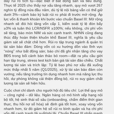
đẩy rủi ro tích tụ—đặc biệt ở bất động sản và tiêu dùng.
Thực tế 2025 cho thấy nợ xấu tăng nhanh, quy mô vượt 267
nghìn tỷ đồng nửa đầu năm, dù tỷ lệ nội bảng vẫn có thể giữ
dưới 3%—cảnh báo kỷ luật rủi ro phải đi trước mở rộng. Áp
lực vốn & thanh khoản khi bước vào chuẩn Basel III: Mở rộng
nhanh sẽ đòi hỏi tăng vốn cấp 1, kiểm soát tỷ lệ đòn bẩy
≥3% và tuân thủ LCR/NSFR ≥100%; nếu không, chi phí vốn
sẽ tăng, bào mòn NIM và sức cạnh tranh. NHNN cũng đang
thúc đẩy hoàn thiện khuôn khổ Basel III, nghĩa là yêu cầu
giám sát sẽ chặt chẽ hơn. Rủi ro tập trung ngành & quản trị
tài sản bảo đảm: Dòng vốn có xu hướng dồn vào lĩnh vực
“nóng” như bất động sản; báo chí đã ghi nhận tăng cho vay
BĐS trong bối cảnh bàn thảo bỏ room—đặt ra yêu cầu giới
hạn tập trung, stress test kịch bản giá tài sản đảo chiều. Chất
lượng tài sản và trích lập: Tỷ lệ bao phủ nợ xấu đã xuống
mức thấp nhất 5 năm (Q1/2025), xử lý tài sản bảo đảm còn
vướng; nếu tăng trưởng tín dụng nhanh hơn mà năng lực thu
hồi, dự phòng không cải thiện đồng bộ, rủi ro suy giảm chất
lượng tài sản sẽ hiện hữu.
Cuộc chơi chỉ dành cho người hội đủ tiêu chí:
Lợi thế quy mô
– công nghệ – dữ liệu. Ngân hàng có mô hình xếp hạng nội
bộ tốt, hệ sinh thái số sâu (onboarding, chấm điểm thời gian
thực, thu hồi nợ số hóa) sẽ định giá tốt hơn, xoay vòng vốn
nhanh hơn, từ đó giảm hệ số rủi ro bình quân và hạ chi phí
vốn để cạnh tranh lãi suất/phi lãi. Chuẩn Basel III nhấn mạnh