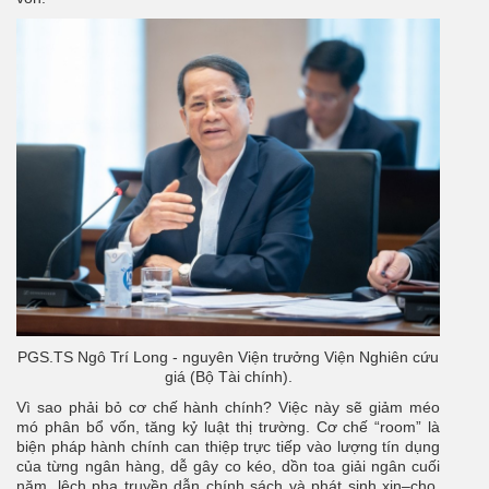
PGS.TS Ngô Trí Long - nguyên Viện trưởng Viện Nghiên cứu
giá (Bộ Tài chính).
Vì sao phải bỏ cơ chế hành chính?
Việc này sẽ giảm méo
mó phân bổ vốn, tăng kỷ luật thị trường. Cơ chế “room” là
biện pháp hành chính can thiệp trực tiếp vào lượng tín dụng
của từng ngân hàng, dễ gây co kéo, dồn toa giải ngân cuối
năm, lệch pha truyền dẫn chính sách và phát sinh xin–cho.