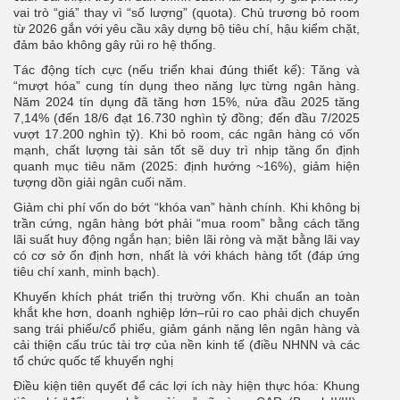
vai trò “giá” thay vì “số lượng” (quota). Chủ trương bỏ room
từ 2026 gắn với yêu cầu xây dựng bộ tiêu chí, hậu kiểm chặt,
đảm bảo không gây rủi ro hệ thống.
Tác động tích cực (nếu triển khai đúng thiết kế): Tăng và
“mượt hóa” cung tín dụng theo năng lực từng ngân hàng.
Năm 2024 tín dụng đã tăng hơn 15%, nửa đầu 2025 tăng
7,14% (đến 18/6 đạt 16.730 nghìn tỷ đồng; đến đầu 7/2025
vượt 17.200 nghìn tỷ). Khi bỏ room, các ngân hàng có vốn
mạnh, chất lượng tài sản tốt sẽ duy trì nhịp tăng ổn định
quanh mục tiêu năm (2025: định hướng ~16%), giảm hiện
tượng dồn giải ngân cuối năm.
Giảm chi phí vốn do bớt “khóa van” hành chính. Khi không bị
trần cứng, ngân hàng bớt phải “mua room” bằng cách tăng
lãi suất huy động ngắn hạn; biên lãi ròng và mặt bằng lãi vay
có cơ sở ổn định hơn, nhất là với khách hàng tốt (đáp ứng
tiêu chí xanh, minh bạch).
Khuyến khích phát triển thị trường vốn. Khi chuẩn an toàn
khắt khe hơn, doanh nghiệp lớn–rủi ro cao phải dịch chuyển
sang trái phiếu/cổ phiếu, giảm gánh nặng lên ngân hàng và
cải thiện cấu trúc tài trợ của nền kinh tế (điều NHNN và các
tổ chức quốc tế khuyến nghị
Điều kiện tiên quyết để các lợi ích này hiện thực hóa:
Khung