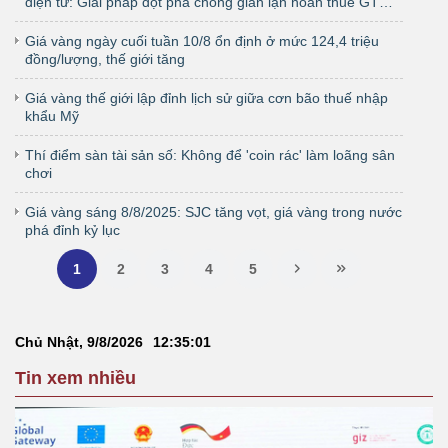
điện tử: Giải pháp đột phá chống gian lận hoàn thuế GTGT
xuất khẩu
Giá vàng ngày cuối tuần 10/8 ổn định ở mức 124,4 triệu
đồng/lượng, thế giới tăng
Giá vàng thế giới lập đỉnh lịch sử giữa cơn bão thuế nhập
khẩu Mỹ
Thí điểm sàn tài sản số: Không để 'coin rác' làm loãng sân
chơi
Giá vàng sáng 8/8/2025: SJC tăng vọt, giá vàng trong nước
phá đỉnh kỷ lục
1
2
3
4
5
Chủ Nhật, 9/8/2026
12
:
35
:
01
Tin xem nhiều