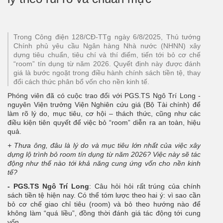
Trong Công điện 128/CĐ-TTg ngày 6/8/2025, Thủ tướng
Chính phủ yêu cầu Ngân hàng Nhà nước (NHNN) xây
dựng tiêu chuẩn, tiêu chí và thí điểm, tiến tới bỏ cơ chế
“room” tín dụng từ năm 2026. Quyết định này được đánh
giá là bước ngoặt trong điều hành chính sách tiền tệ, thay
đổi cách thức phân bổ vốn cho nền kinh tế.
Phóng viên đã có cuộc trao đổi với PGS.TS Ngô Trí Long -
nguyên Viện trưởng Viện Nghiên cứu giá (Bộ Tài chính) để
làm rõ lý do, mục tiêu, cơ hội – thách thức, cũng như các
điều kiện tiên quyết để việc bỏ “room” diễn ra an toàn, hiệu
quả.
+ Thưa ông, đâu là lý do và mục tiêu lớn nhất của việc xây
dựng lộ trình bỏ room tín dụng từ năm 2026? Việc này sẽ tác
động như thế nào tới khả năng cung ứng vốn cho nền kinh
tế?
- PGS.TS Ngô Trí Long
: Câu hỏi hỏi rất trúng của chính
sách tiền tệ hiện nay. Có thể tóm lược theo hai ý: vì sao cần
bỏ cơ chế giao chỉ tiêu (room) và bỏ theo hướng nào để
không làm “quá liều”, đồng thời đánh giá tác động tới cung
vốn.