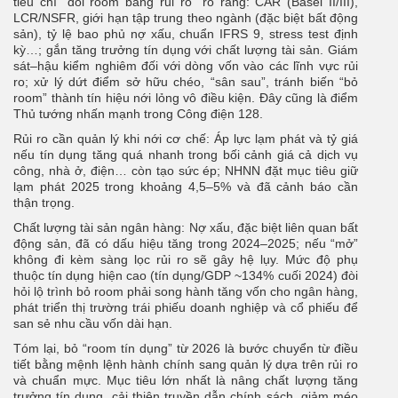
tiêu chí “đổi room bằng rủi ro” rõ ràng: CAR (Basel II/III),
LCR/NSFR, giới hạn tập trung theo ngành (đặc biệt bất động
sản), tỷ lệ bao phủ nợ xấu, chuẩn IFRS 9, stress test định
kỳ…; gắn tăng trưởng tín dụng với chất lượng tài sản. Giám
sát–hậu kiểm nghiêm đối với dòng vốn vào các lĩnh vực rủi
ro; xử lý dứt điểm sở hữu chéo, “sân sau”, tránh biến “bỏ
room” thành tín hiệu nới lỏng vô điều kiện. Đây cũng là điểm
Thủ tướng nhấn mạnh trong Công điện 128.
Rủi ro cần quản lý khi nới cơ chế:
Áp lực lạm phát và tỷ giá
nếu tín dụng tăng quá nhanh trong bối cảnh giá cả dịch vụ
công, nhà ở, điện… còn tạo sức ép; NHNN đặt mục tiêu giữ
lạm phát 2025 trong khoảng 4,5–5% và đã cảnh báo cần
thận trọng.
Chất lượng tài sản ngân hàng: Nợ xấu, đặc biệt liên quan bất
động sản, đã có dấu hiệu tăng trong 2024–2025; nếu “mở”
không đi kèm sàng lọc rủi ro sẽ gây hệ lụy. Mức độ phụ
thuộc tín dụng hiện cao (tín dụng/GDP ~134% cuối 2024) đòi
hỏi lộ trình bỏ room phải song hành tăng vốn cho ngân hàng,
phát triển thị trường trái phiếu doanh nghiệp và cổ phiếu để
san sẻ nhu cầu vốn dài hạn.
Tóm lại, bỏ “room tín dụng” từ 2026 là bước chuyển từ điều
tiết bằng mệnh lệnh hành chính sang quản lý dựa trên rủi ro
và chuẩn mực. Mục tiêu lớn nhất là nâng chất lượng tăng
trưởng tín dụng, cải thiện truyền dẫn chính sách, giảm méo