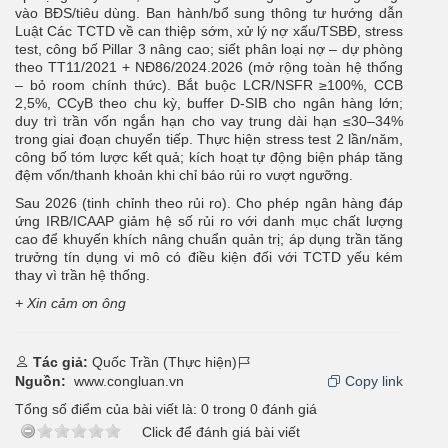
vào BĐS/tiêu dùng. Ban hành/bổ sung thông tư hướng dẫn
Luật Các TCTD về can thiệp sớm, xử lý nợ xấu/TSBĐ, stress
test, công bố Pillar 3 nâng cao; siết phân loại nợ – dự phòng
theo TT11/2021 + NĐ86/2024.2026 (mở rộng toàn hệ thống
– bỏ room chính thức). Bắt buộc LCR/NSFR ≥100%, CCB
2,5%, CCyB theo chu kỳ, buffer D-SIB cho ngân hàng lớn;
duy trì trần vốn ngắn hạn cho vay trung dài hạn ≤30–34%
trong giai đoạn chuyển tiếp. Thực hiện stress test 2 lần/năm,
công bố tóm lược kết quả; kích hoạt tự động biện pháp tăng
đệm vốn/thanh khoản khi chỉ báo rủi ro vượt ngưỡng.
Sau 2026 (tinh chỉnh theo rủi ro). Cho phép ngân hàng đáp
ứng IRB/ICAAP giảm hệ số rủi ro với danh mục chất lượng
cao để khuyến khích nâng chuẩn quản trị; áp dụng trần tăng
trưởng tín dụng vi mô có điều kiện đối với TCTD yếu kém
thay vì trần hệ thống.
+ Xin cảm ơn ông
Tác giả:
Quốc Trần (Thực hiện)
Nguồn:
www.congluan.vn
Copy link
Tổng số điểm của bài viết là:
0
trong
0
đánh giá
Click để đánh giá bài viết