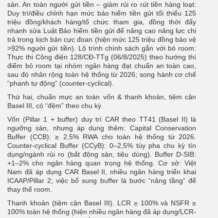
sản. An toàn người gửi tiền – giảm rủi ro rút tiền hàng loạt:
Duy trì/điều chỉnh hạn mức bảo hiểm tiền gửi tối thiểu 125
triệu đồng/khách hàng/tổ chức tham gia, đồng thời đẩy
nhanh sửa Luật Bảo hiểm tiền gửi để nâng cao năng lực chi
trả trong kịch bản cực đoan (hiện mức 125 triệu đồng bảo vệ
>92% người gửi tiền). Lộ trình chính sách gắn với bỏ room:
Thực thi Công điện 128/CĐ-TTg (06/8/2025) theo hướng thí
điểm bỏ room tại nhóm ngân hàng đạt chuẩn an toàn cao,
sau đó nhân rộng toàn hệ thống từ 2026; song hành cơ chế
“phanh tự động” (counter-cyclical).
Thứ hai, chuẩn mực an toàn vốn & thanh khoản, tiệm cận
Basel III, có “đệm” theo chu kỳ.
Vốn (Pillar 1 + buffer) duy trì CAR theo TT41 (Basel II) là
ngưỡng sàn, nhưng áp dụng thêm: Capital Conservation
Buffer (CCB): ≥ 2,5% RWA cho toàn hệ thống từ 2026.
Counter-cyclical Buffer (CCyB): 0–2,5% tùy pha chu kỳ tín
dụng/ngành rủi ro (bất động sản, tiêu dùng). Buffer D-SIB:
+1–2% cho ngân hàng quan trọng hệ thống. Cơ sở: Việt
Nam đã áp dụng CAR Basel II, nhiều ngân hàng triển khai
ICAAP/Pillar 2; việc bổ sung buffer là bước “nâng tầng” để
thay thế room.
Thanh khoản (tiệm cận Basel III). LCR ≥ 100% và NSFR ≥
100% toàn hệ thống (hiện nhiều ngân hàng đã áp dụng/LCR-