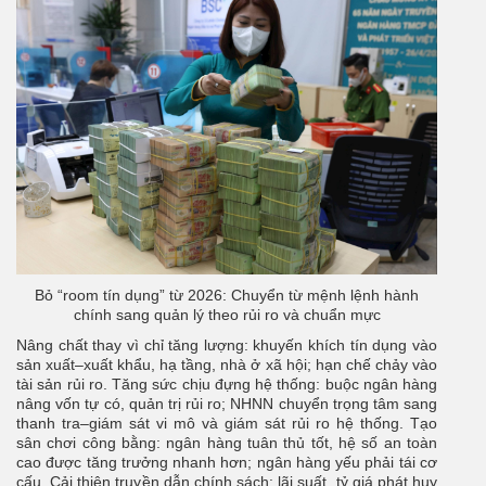
Bỏ “room tín dụng” từ 2026: Chuyển từ mệnh lệnh hành
chính sang quản lý theo rủi ro và chuẩn mực
Nâng chất thay vì chỉ tăng lượng: khuyến khích tín dụng vào
sản xuất–xuất khẩu, hạ tầng, nhà ở xã hội; hạn chế chảy vào
tài sản rủi ro. Tăng sức chịu đựng hệ thống: buộc ngân hàng
nâng vốn tự có, quản trị rủi ro; NHNN chuyển trọng tâm sang
thanh tra–giám sát vi mô và giám sát rủi ro hệ thống. Tạo
sân chơi công bằng: ngân hàng tuân thủ tốt, hệ số an toàn
cao được tăng trưởng nhanh hơn; ngân hàng yếu phải tái cơ
cấu. Cải thiện truyền dẫn chính sách: lãi suất, tỷ giá phát huy