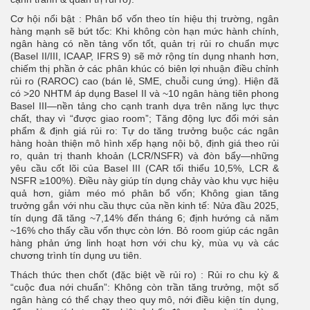
Cơ hội nổi bật : Phân bổ vốn theo tín hiệu thị trường, ngân
hàng mạnh sẽ bứt tốc: Khi không còn hạn mức hành chính,
ngân hàng có nền tảng vốn tốt, quản trị rủi ro chuẩn mực
(Basel II/III, ICAAP, IFRS 9) sẽ mở rộng tín dụng nhanh hơn,
chiếm thị phần ở các phân khúc có biên lợi nhuận điều chỉnh
rủi ro (RAROC) cao (bán lẻ, SME, chuỗi cung ứng). Hiện đã
có >20 NHTM áp dụng Basel II và ~10 ngân hàng tiên phong
Basel III—nền tảng cho cạnh tranh dựa trên năng lực thực
chất, thay vì “được giao room”; Tăng động lực đổi mới sản
phẩm & định giá rủi ro: Tự do tăng trưởng buộc các ngân
hàng hoàn thiện mô hình xếp hạng nội bộ, định giá theo rủi
ro, quản trị thanh khoản (LCR/NSFR) và đòn bẩy—những
yêu cầu cốt lõi của Basel III (CAR tối thiểu 10,5%, LCR &
NSFR ≥100%). Điều này giúp tín dụng chảy vào khu vực hiệu
quả hơn, giảm méo mó phân bổ vốn; Không gian tăng
trưởng gắn với nhu cầu thực của nền kinh tế: Nửa đầu 2025,
tín dụng đã tăng ~7,14% đến tháng 6; định hướng cả năm
~16% cho thấy cầu vốn thực còn lớn. Bỏ room giúp các ngân
hàng phản ứng linh hoạt hơn với chu kỳ, mùa vụ và các
chương trình tín dụng ưu tiên.
Thách thức then chốt (đặc biệt về rủi ro) : Rủi ro chu kỳ &
“cuộc đua nới chuẩn”: Không còn trần tăng trưởng, một số
ngân hàng có thể chạy theo quy mô, nới điều kiện tín dụng,