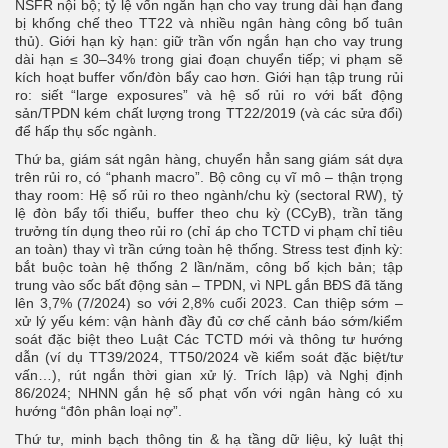
NSFR nội bộ; tỷ lệ vốn ngắn hạn cho vay trung dài hạn đang
bị khống chế theo TT22 và nhiều ngân hàng công bố tuân
thủ). Giới hạn kỳ hạn: giữ trần vốn ngắn hạn cho vay trung
dài hạn ≤ 30–34% trong giai đoạn chuyển tiếp; vi phạm sẽ
kích hoạt buffer vốn/đòn bẩy cao hơn. Giới hạn tập trung rủi
ro: siết “large exposures” và hệ số rủi ro với bất động
sản/TPDN kém chất lượng trong TT22/2019 (và các sửa đổi)
để hấp thụ sốc ngành.
Thứ ba, giám sát ngân hàng, chuyển hẳn sang giám sát dựa
trên rủi ro, có “phanh macro”. Bộ công cụ vĩ mô – thận trọng
thay room: Hệ số rủi ro theo ngành/chu kỳ (sectoral RW), tỷ
lệ đòn bẩy tối thiểu, buffer theo chu kỳ (CCyB), trần tăng
trưởng tín dụng theo rủi ro (chỉ áp cho TCTD vi phạm chỉ tiêu
an toàn) thay vì trần cứng toàn hệ thống. Stress test định kỳ:
bắt buộc toàn hệ thống 2 lần/năm, công bố kịch bản; tập
trung vào sốc bất động sản – TPDN, vì NPL gắn BĐS đã tăng
lên 3,7% (7/2024) so với 2,8% cuối 2023. Can thiệp sớm –
xử lý yếu kém: vận hành đầy đủ cơ chế cảnh báo sớm/kiểm
soát đặc biệt theo Luật Các TCTD mới và thông tư hướng
dẫn (ví dụ TT39/2024, TT50/2024 về kiểm soát đặc biệt/tư
vấn…), rút ngắn thời gian xử lý. Trích lập) và Nghị định
86/2024; NHNN gắn hệ số phạt vốn với ngân hàng có xu
hướng “đôn phân loại nợ”.
Thứ tư, minh bạch thông tin & hạ tầng dữ liệu, kỷ luật thị