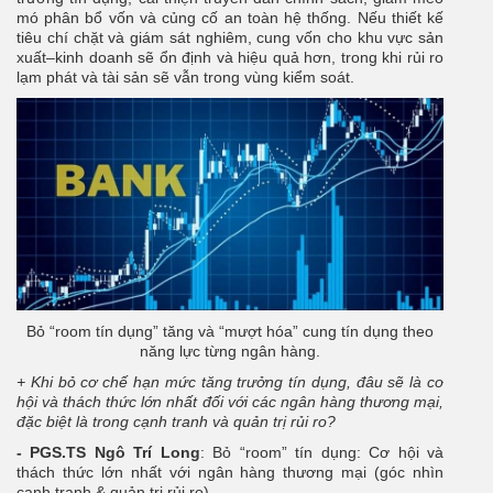
mó phân bổ vốn và củng cố an toàn hệ thống. Nếu thiết kế
tiêu chí chặt và giám sát nghiêm, cung vốn cho khu vực sản
xuất–kinh doanh sẽ ổn định và hiệu quả hơn, trong khi rủi ro
lạm phát và tài sản sẽ vẫn trong vùng kiểm soát.
Bỏ “room tín dụng” tăng và “mượt hóa” cung tín dụng theo
năng lực từng ngân hàng.
+
Khi bỏ cơ chế hạn mức tăng trưởng tín dụng, đâu sẽ là cơ
hội và thách thức lớn nhất đối với các ngân hàng thương mại,
đặc biệt là trong cạnh tranh và quản trị rủi ro?
- PGS.TS Ngô Trí Long
: Bỏ “room” tín dụng: Cơ hội và
thách thức lớn nhất với ngân hàng thương mại (góc nhìn
cạnh tranh & quản trị rủi ro).