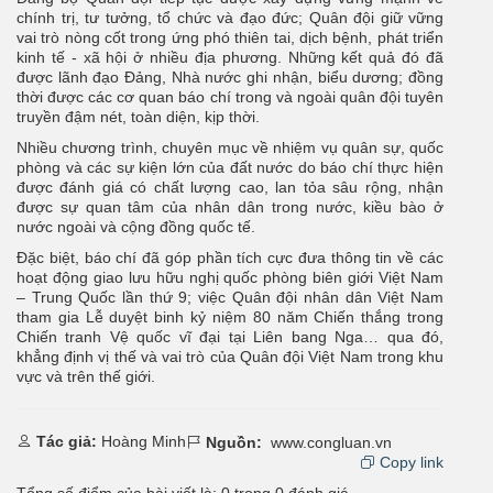
chính trị, tư tưởng, tổ chức và đạo đức; Quân đội giữ vững
vai trò nòng cốt trong ứng phó thiên tai, dịch bệnh, phát triển
kinh tế - xã hội ở nhiều địa phương. Những kết quả đó đã
được lãnh đạo Đảng, Nhà nước ghi nhận, biểu dương; đồng
thời được các cơ quan báo chí trong và ngoài quân đội tuyên
truyền đậm nét, toàn diện, kịp thời.
Nhiều chương trình, chuyên mục về nhiệm vụ quân sự, quốc
phòng và các sự kiện lớn của đất nước do báo chí thực hiện
được đánh giá có chất lượng cao, lan tỏa sâu rộng, nhận
được sự quan tâm của nhân dân trong nước, kiều bào ở
nước ngoài và cộng đồng quốc tế.
Đặc biệt, báo chí đã góp phần tích cực đưa thông tin về các
hoạt động giao lưu hữu nghị quốc phòng biên giới Việt Nam
– Trung Quốc lần thứ 9; việc Quân đội nhân dân Việt Nam
tham gia Lễ duyệt binh kỷ niệm 80 năm Chiến thắng trong
Chiến tranh Vệ quốc vĩ đại tại Liên bang Nga… qua đó,
khẳng định vị thế và vai trò của Quân đội Việt Nam trong khu
vực và trên thế giới.
Tác giả:
Hoàng Minh
Nguồn:
www.congluan.vn
Copy link