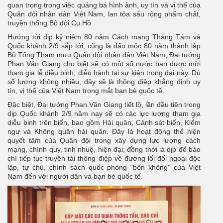
quan trọng trong việc quảng bá hình ảnh, uy tín và vị thế của
Quân đội nhân dân Việt Nam, lan tỏa sâu rộng phẩm chất,
truyền thống Bộ đội Cụ Hồ.
Hướng tới dịp kỷ niệm 80 năm Cách mạng Tháng Tám và
Quốc khánh 2/9 sắp tới, cũng là dấu mốc 80 năm thành lập
Bộ Tổng Tham mưu Quân đội nhân dân Việt Nam, Đại tướng
Phan Văn Giang cho biết sẽ có một số nước bạn được mời
tham gia lễ diễu binh, diễu hành tại sự kiện trọng đại này. Dù
số lượng không nhiều, đây sẽ là thông điệp khẳng định uy
tín, vị thế của Việt Nam trong mắt bạn bè quốc tế.
Đặc biệt, Đại tướng Phan Văn Giang tiết lộ, lần đầu tiên trong
dịp Quốc khánh 2/9 năm nay sẽ có các lực lượng tham gia
diễu binh trên biển, bao gồm Hải quân, Cảnh sát biển, Kiểm
ngư và Không quân hải quân. Đây là hoạt động thể hiện
quyết tâm của Quân đội trong xây dựng lực lượng cách
mạng, chính quy, tinh nhuệ, hiện đại; đồng thời là dịp để báo
chí tiếp tục truyền tải thông điệp về đường lối đối ngoại độc
lập, tự chủ, chính sách quốc phòng “bốn không” của Việt
Nam đến với người dân và bạn bè quốc tế.