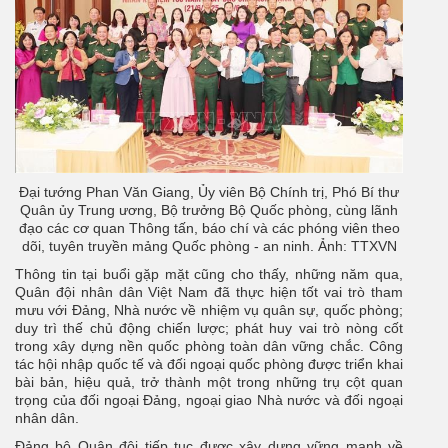
Đại tướng Phan Văn Giang, Ủy viên Bộ Chính trị, Phó Bí thư
Quân ủy Trung ương, Bộ trưởng Bộ Quốc phòng, cùng lãnh
đạo các cơ quan Thông tấn, báo chí và các phóng viên theo
dõi, tuyên truyền mảng Quốc phòng - an ninh. Ảnh: TTXVN
Thông tin tại buổi gặp mặt cũng cho thấy, những năm qua,
Quân đội nhân dân Việt Nam đã thực hiện tốt vai trò tham
mưu với Đảng, Nhà nước về nhiệm vụ quân sự, quốc phòng;
duy trì thế chủ động chiến lược; phát huy vai trò nòng cốt
trong xây dựng nền quốc phòng toàn dân vững chắc. Công
tác hội nhập quốc tế và đối ngoại quốc phòng được triển khai
bài bản, hiệu quả, trở thành một trong những trụ cột quan
trọng của đối ngoại Đảng, ngoại giao Nhà nước và đối ngoại
nhân dân.
Đảng bộ Quân đội tiếp tục được xây dựng vững mạnh về