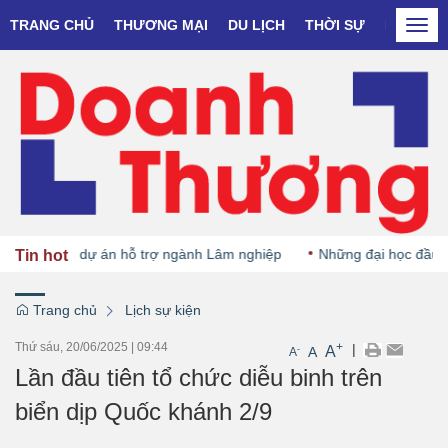
TRANG CHỦ
THƯƠNG MẠI
DU LỊCH
THỜI SỰ
DOANH N
Togg
navi
hởi động dự án hỗ trợ ngành Lâm nghiệp
Những đại học đầu tiên
Tin hot
Trang chủ
Lịch sự kiện
Thứ sáu, 20/06/2025
|
09:44
+
|
A
-
A
A
Lần đầu tiên tổ chức diễu binh trên
biển dịp Quốc khánh 2/9