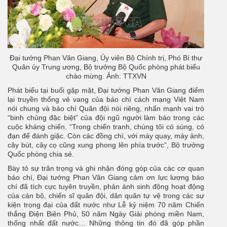
Đại tướng Phan Văn Giang, Ủy viên Bộ Chính trị, Phó Bí thư
Quân ủy Trung ương, Bộ trưởng Bộ Quốc phòng phát biểu
chào mừng. Ảnh: TTXVN
Phát biểu tại buổi gặp mặt, Đại tướng Phan Văn Giang điểm
lại truyền thống vẻ vang của báo chí cách mạng Việt Nam
nói chung và báo chí Quân đội nói riêng, nhấn mạnh vai trò
“binh chủng đặc biệt” của đội ngũ người làm báo trong các
cuộc kháng chiến. “Trong chiến tranh, chúng tôi có súng, có
đạn để đánh giặc. Còn các đồng chí, với máy quay, máy ảnh,
cây bút, cây cọ cũng xung phong lên phía trước”, Bộ trưởng
Quốc phòng chia sẻ.
Bày tỏ sự trân trọng và ghi nhận đóng góp của các cơ quan
báo chí, Đại tướng Phan Văn Giang cảm ơn lực lượng báo
chí đã tích cực tuyên truyền, phản ánh sinh động hoạt động
của cán bộ, chiến sĩ quân đội, dân quân tự vệ trong các sự
kiện trọng đại của đất nước như Lễ kỷ niệm 70 năm Chiến
thắng Điện Biên Phủ, 50 năm Ngày Giải phóng miền Nam,
thống nhất đất nước… Những thông tin đó đã góp phần