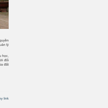
 quyền
uản lý
u học,
ới đối
ủa đất
y link