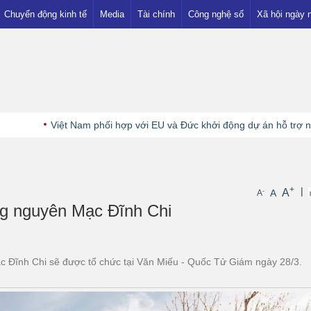
Chuyển động kinh tế
Media
Tài chính
Công nghệ số
Xã hội ngày 
Thị trường
Ngân hàng
Showbiz
Khuyến mại
Đầu tư
Nhà đất
Tiền - Vàng
Việt Nam phối hợp với EU và Đức khởi động dự án hỗ trợ ngành Lâm
+
|
A
-
A
A
g nguyên Mạc Đĩnh Chi
 Đĩnh Chi sẽ được tổ chức tại Văn Miếu - Quốc Tử Giám ngày 28/3.