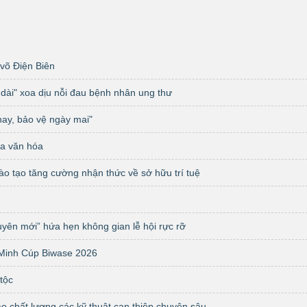
võ Điện Biên
dài" xoa dịu nỗi đau bệnh nhân ung thư​
nay, bảo vệ ngày mai"
oa văn hóa
̀o tạo tăng cường nhận thức về sở hữu trí tuệ
yên mới” hứa hẹn không gian lễ hội rực rỡ
Minh Cúp Biwase 2026​
 tộc
 chất lượng các kỹ thuật can thiệp chuyên sâu