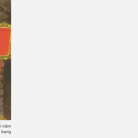
hi năm
c bang