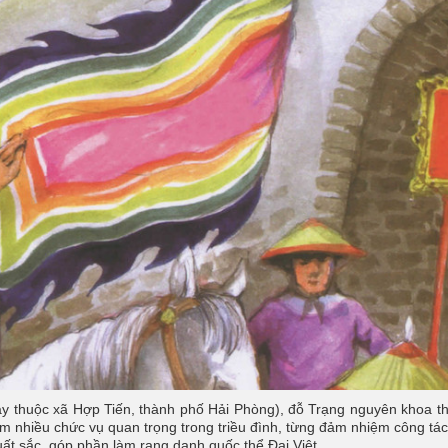
nay thuộc xã Hợp Tiến, thành phố Hải Phòng), đỗ Trạng nguyên khoa t
m nhiều chức vụ quan trọng trong triều đình, từng đảm nhiệm công tá
 xuất sắc, góp phần làm rạng danh quốc thể Đại Việt.