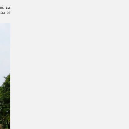
hế, sự
ủa trí