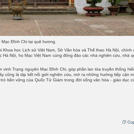
 Mạc Đĩnh Chi tại quê hương.
ội Khoa học Lịch sử Việt Nam, Sở Văn hóa và Thể thao Hà Nội, chính
ạc Hà Nội, họ Mạc Việt Nam cùng đông đảo các nhà nghiên cứu, nhà q
ôn vinh Trạng nguyên Mạc Đĩnh Chi, góp phần lan tỏa truyền thống hiế
đây cũng là dịp kết nối giới nghiên cứu, mở ra những hướng tiếp cận m
i trò bền vững của Quốc Tử Giám trong đời sống văn hóa - giáo dục c
Cop