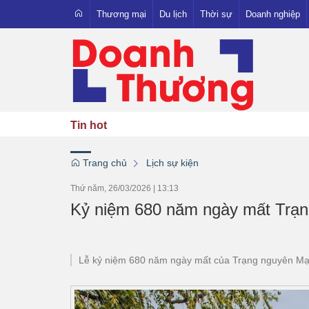
Thương mại
Du lịch
Thời sự
Doanh nghiệp
Xuất nhập khẩu
Trong nước
Người Việt - Hàng Việt
Quốc tế
OCOP
Pháp luật
Tin hot
Emagazine
Trang chủ
Lịch sự kiện
Thứ năm, 26/03/2026
|
13:13
Kỷ niệm 680 năm ngày mất Trạn
Lễ kỷ niệm 680 năm ngày mất của Trạng nguyên Mạc