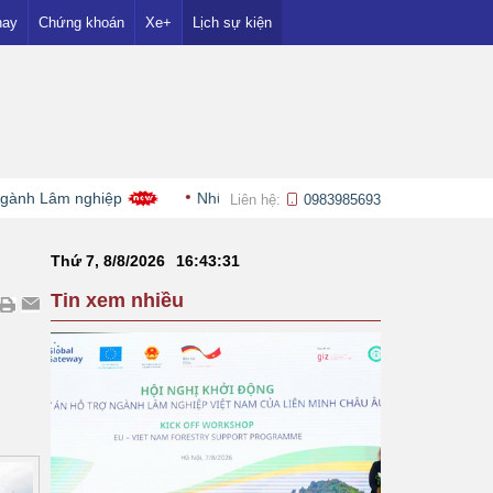
nay
Chứng khoán
Xe+
Lịch sự kiện
 nghiệp
Những đại học đầu tiên dự kiến công bố điểm chuẩn 
Liên hệ:
0983985693
Thứ 7, 8/8/2026
16
:
43
:
32
Tin xem nhiều