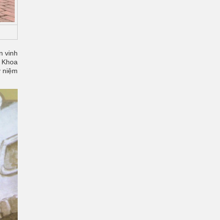
n vinh
a Khoa
ỷ niệm