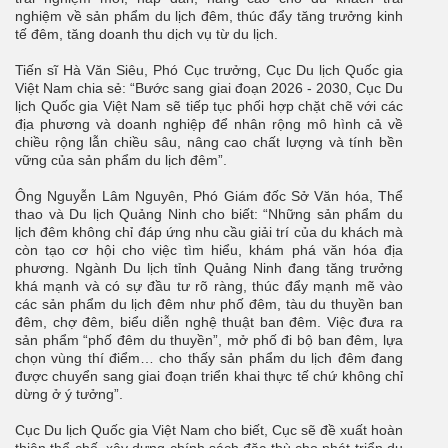
nghiệm về sản phẩm du lịch đêm, thúc đẩy tăng trưởng kinh
tế đêm, tăng doanh thu dịch vụ từ du lịch.
Tiến sĩ Hà Văn Siêu, Phó Cục trưởng, Cục Du lịch Quốc gia
Việt Nam chia sẻ: “Bước sang giai đoạn 2026 - 2030, Cục Du
lịch Quốc gia Việt Nam sẽ tiếp tục phối hợp chặt chẽ với các
địa phương và doanh nghiệp để nhân rộng mô hình cả về
chiều rộng lẫn chiều sâu, nâng cao chất lượng và tính bền
vững của sản phẩm du lịch đêm”.
Ông Nguyễn Lâm Nguyên, Phó Giám đốc Sở Văn hóa, Thể
thao và Du lịch Quảng Ninh cho biết: “Những sản phẩm du
lịch đêm không chỉ đáp ứng nhu cầu giải trí của du khách mà
còn tạo cơ hội cho việc tìm hiểu, khám phá văn hóa địa
phương. Ngành Du lịch tỉnh Quảng Ninh đang tăng trưởng
khá mạnh và có sự đầu tư rõ ràng, thúc đẩy mạnh mẽ vào
các sản phẩm du lịch đêm như phố đêm, tàu du thuyền ban
đêm, chợ đêm, biểu diễn nghệ thuật ban đêm. Việc đưa ra
sản phẩm “phố đêm du thuyền”, mở phố đi bộ ban đêm, lựa
chọn vùng thí điểm… cho thấy sản phẩm du lịch đêm đang
được chuyển sang giai đoạn triển khai thực tế chứ không chỉ
dừng ở ý tưởng”.
Cục Du lịch Quốc gia Việt Nam cho biết, Cục sẽ đề xuất hoàn