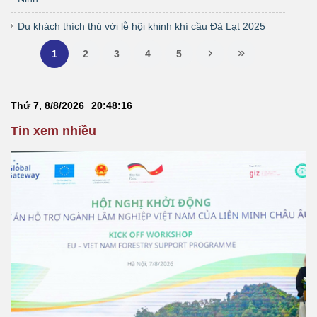
Du khách thích thú với lễ hội khinh khí cầu Đà Lạt 2025
1
2
3
4
5
Thứ 7, 8/8/2026
20
:
48
:
17
Tin xem nhiều