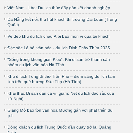
Việt Nam - Lào: Du lịch thúc đẩy gắn kết doanh nghiệp
Đà Nẵng kết nối, thu hút khách thị trường Đài Loan (Trung
Quốc)
Vẻ đẹp khu du lịch châu Á bị bào mòn vì quá tải khách
Đặc sắc Lễ hội văn hóa - du lịch Dinh Thầy Thím 2025
“Sống trong không gian Kiều”: Khi di sản trở thành sản
phẩm du lịch văn hóa Hà Tĩnh
Khu di tích Tổng Bí thư Trần Phú – điểm sáng du lịch tâm
linh trên quê hương Đức Thọ (Hà Tĩnh)
Khai thác Di sản dân ca ví, giặm: Nét du lịch đặc sắc của
xứ Nghệ
Giang Mỗ bảo tồn văn hóa Mường gắn với phát triển du
lịch
Dòng khách du lịch Trung Quốc dần quay trở lại Quảng
Ninh