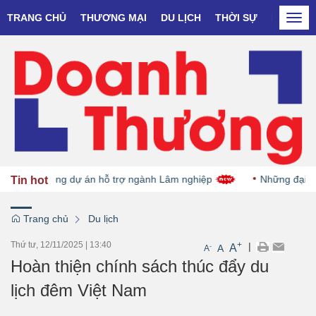
TRANG CHỦ
THƯƠNG MẠI
DU LỊCH
THỜI SỰ
DOANH N
Togg
navi
ức khởi động dự án hỗ trợ ngành Lâm nghiệp
Những đại học 
Tin hot
Trang chủ
Du lịch
Thứ tư, 12/11/2025
|
13:40
+
|
A
-
A
A
Hoàn thiện chính sách thúc đẩy du
lịch đêm Việt Nam