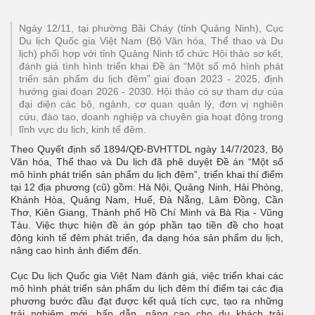
Ngày 12/11, tại phường Bãi Cháy (tỉnh Quảng Ninh), Cục
Du lịch Quốc gia Việt Nam (Bộ Văn hóa, Thể thao và Du
lịch) phối hợp với tỉnh Quảng Ninh tổ chức Hội thảo sơ kết,
đánh giá tình hình triển khai Đề án “Một số mô hình phát
triển sản phẩm du lịch đêm” giai đoạn 2023 - 2025, định
hướng giai đoạn 2026 - 2030. Hội thảo có sự tham dự của
đại diện các bộ, ngành, cơ quan quản lý, đơn vị nghiên
cứu, đào tạo, doanh nghiệp và chuyên gia hoạt động trong
lĩnh vực du lịch, kinh tế đêm.
Theo Quyết định số 1894/QĐ-BVHTTDL ngày 14/7/2023, Bộ
Văn hóa, Thể thao và Du lịch đã phê duyệt Đề án “Một số
mô hình phát triển sản phẩm du lịch đêm”, triển khai thí điểm
tại 12 địa phương (cũ) gồm: Hà Nội, Quảng Ninh, Hải Phòng,
Khánh Hòa, Quảng Nam, Huế, Đà Nẵng, Lâm Đồng, Cần
Thơ, Kiên Giang, Thành phố Hồ Chí Minh và Bà Rịa - Vũng
Tàu. Việc thực hiện đề án góp phần tạo tiền đề cho hoạt
động kinh tế đêm phát triển, đa dạng hóa sản phẩm du lịch,
nâng cao hình ảnh điểm đến.
Cục Du lịch Quốc gia Việt Nam đánh giá, việc triển khai các
mô hình phát triển sản phẩm du lịch đêm thí điểm tại các địa
phương bước đầu đạt được kết quả tích cực, tạo ra những
trải nghiệm mới, hấp dẫn, nâng cao cho du khách trải