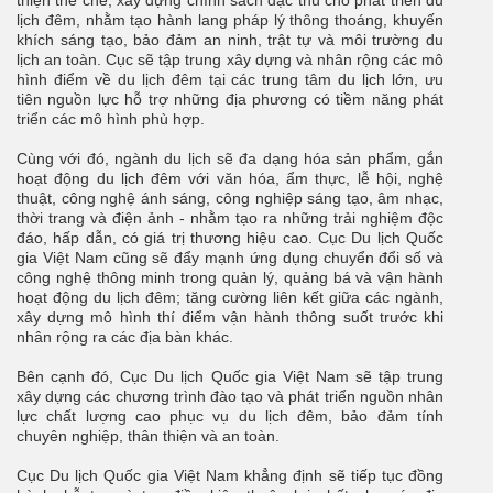
thiện thể chế, xây dựng chính sách đặc thù cho phát triển du
lịch đêm, nhằm tạo hành lang pháp lý thông thoáng, khuyến
khích sáng tạo, bảo đảm an ninh, trật tự và môi trường du
lịch an toàn. Cục sẽ tập trung xây dựng và nhân rộng các mô
hình điểm về du lịch đêm tại các trung tâm du lịch lớn, ưu
tiên nguồn lực hỗ trợ những địa phương có tiềm năng phát
triển các mô hình phù hợp.
Cùng với đó, ngành du lịch sẽ đa dạng hóa sản phẩm, gắn
hoạt động du lịch đêm với văn hóa, ẩm thực, lễ hội, nghệ
thuật, công nghệ ánh sáng, công nghiệp sáng tạo, âm nhạc,
thời trang và điện ảnh - nhằm tạo ra những trải nghiệm độc
đáo, hấp dẫn, có giá trị thương hiệu cao. Cục Du lịch Quốc
gia Việt Nam cũng sẽ đẩy mạnh ứng dụng chuyển đổi số và
công nghệ thông minh trong quản lý, quảng bá và vận hành
hoạt động du lịch đêm; tăng cường liên kết giữa các ngành,
xây dựng mô hình thí điểm vận hành thông suốt trước khi
nhân rộng ra các địa bàn khác.
Bên cạnh đó, Cục Du lịch Quốc gia Việt Nam sẽ tập trung
xây dựng các chương trình đào tạo và phát triển nguồn nhân
lực chất lượng cao phục vụ du lịch đêm, bảo đảm tính
chuyên nghiệp, thân thiện và an toàn.
Cục Du lịch Quốc gia Việt Nam khẳng định sẽ tiếp tục đồng