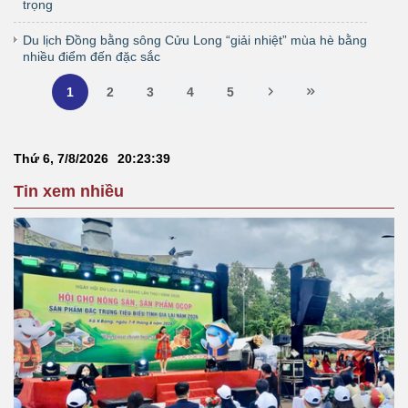
trọng
Du lịch Đồng bằng sông Cửu Long “giải nhiệt” mùa hè bằng
nhiều điểm đến đặc sắc
1
2
3
4
5
Thứ 6, 7/8/2026
20
:
23
:
39
Tin xem nhiều