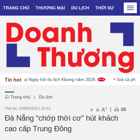
TRANG CHỦ
THƯƠNG MẠI
DU LỊCH
THỜI SỰ
DOANH N
Togg
navi
, OCOP tại Ngày hội du lịch Kbang năm 2026
Giá cà phê giả
Tin hot
Trang chủ
Du lịch
Thứ ba, 03/06/2025
|
10:42
+
|
A
-
A
A
Đà Nẵng “chớp thời cơ” hút khách
cao cấp Trung Đông