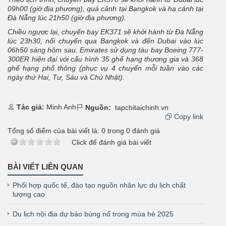
09h00 (giờ địa phương), quá cảnh tại Bangkok và hạ cánh tại
Đà Nẵng lúc 21h50 (giờ địa phương).
Chiều ngược lại, chuyến bay EK371 sẽ khởi hành từ Đà Nẵng
lúc 23h30, nối chuyến qua Bangkok và đến Dubai vào lúc
06h50 sáng hôm sau. Emirates sử dụng tàu bay Boeing 777-
300ER hiện đại với cấu hình 35 ghế hạng thương gia và 368
ghế hạng phổ thông (phục vụ 4 chuyến mỗi tuần vào các
ngày thứ Hai, Tư, Sáu và Chủ Nhật).
Tác giả:
Minh Anh
Nguồn:
tapchitaichinh.vn
Copy link
Tổng số điểm của bài viết là:
0
trong
0
đánh giá
Click để đánh giá bài viết
BÀI VIẾT LIÊN QUAN
Phối hợp quốc tế, đào tạo nguồn nhân lực du lịch chất
lượng cao
Du lịch nội địa dự báo bùng nổ trong mùa hè 2025