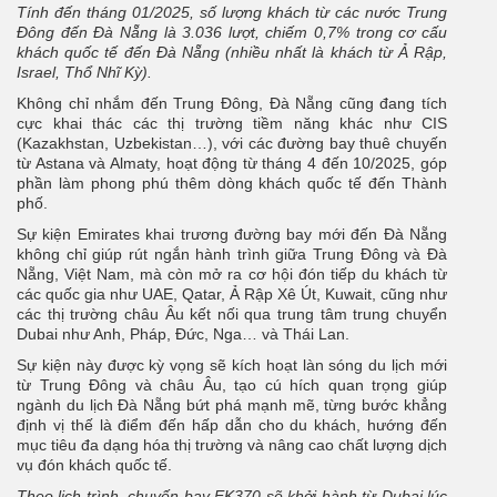
Tính đến tháng 01/2025, số lượng khách từ các nước Trung
Đông đến Đà Nẵng là 3.036 lượt, chiếm 0,7% trong cơ cấu
khách quốc tế đến Đà Nẵng (nhiều nhất là khách từ Ả Rập,
Israel, Thổ Nhĩ Kỳ).
Không chỉ nhắm đến Trung Đông, Đà Nẵng cũng đang tích
cực khai thác các thị trường tiềm năng khác như CIS
(Kazakhstan, Uzbekistan…), với các đường bay thuê chuyến
từ Astana và Almaty, hoạt động từ tháng 4 đến 10/2025, góp
phần làm phong phú thêm dòng khách quốc tế đến Thành
phố.
Sự kiện Emirates khai trương đường bay mới đến Đà Nẵng
không chỉ giúp rút ngắn hành trình giữa Trung Đông và Đà
Nẵng, Việt Nam, mà còn mở ra cơ hội đón tiếp du khách từ
các quốc gia như UAE, Qatar, Ả Rập Xê Út, Kuwait, cũng như
các thị trường châu Âu kết nối qua trung tâm trung chuyển
Dubai như Anh, Pháp, Đức, Nga… và Thái Lan.
Sự kiện này được kỳ vọng sẽ kích hoạt làn sóng du lịch mới
từ Trung Đông và châu Âu, tạo cú hích quan trọng giúp
ngành du lịch Đà Nẵng bứt phá mạnh mẽ, từng bước khẳng
định vị thế là điểm đến hấp dẫn cho du khách, hướng đến
mục tiêu đa dạng hóa thị trường và nâng cao chất lượng dịch
vụ đón khách quốc tế.
Theo lịch trình, chuyến bay EK370 sẽ khởi hành từ Dubai lúc