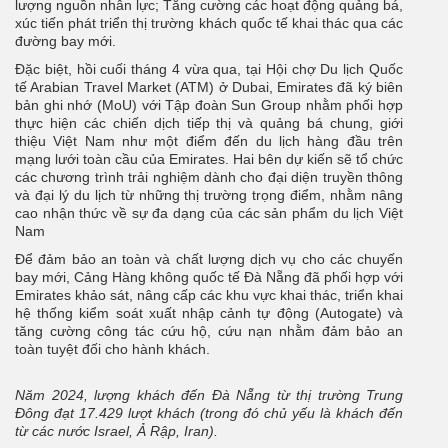
lượng nguồn nhân lực; Tăng cường các hoạt động quảng bá,
xúc tiến phát triển thị trường khách quốc tế khai thác qua các
đường bay mới.
Đặc biệt, hồi cuối tháng 4 vừa qua, tại Hội chợ Du lịch Quốc
tế Arabian Travel Market (ATM) ở Dubai, Emirates đã ký biên
bản ghi nhớ (MoU) với Tập đoàn Sun Group nhằm phối hợp
thực hiện các chiến dịch tiếp thị và quảng bá chung, giới
thiệu Việt Nam như một điểm đến du lịch hàng đầu trên
mạng lưới toàn cầu của Emirates. Hai bên dự kiến sẽ tổ chức
các chương trình trải nghiệm dành cho đại diện truyền thông
và đại lý du lịch từ những thị trường trọng điểm, nhằm nâng
cao nhận thức về sự đa dạng của các sản phẩm du lịch Việt
Nam
Để đảm bảo an toàn và chất lượng dịch vụ cho các chuyến
bay mới, Cảng Hàng không quốc tế Đà Nẵng đã phối hợp với
Emirates khảo sát, nâng cấp các khu vực khai thác, triển khai
hệ thống kiểm soát xuất nhập cảnh tự động (Autogate) và
tăng cường công tác cứu hộ, cứu nạn nhằm đảm bảo an
toàn tuyệt đối cho hành khách.
Năm 2024, lượng khách đến Đà Nẵng từ thị trường Trung
Đông đạt 17.429 lượt khách (trong đó chủ yếu là khách đến
từ các nước Israel, Ả Rập, Iran).