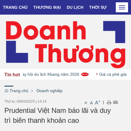
TRANG CHỦ
THƯƠNG MẠI
DU LỊCH
THỜI SỰ
DOANH N
Togg
navi
P tại Ngày hội du lịch Kbang năm 2026
Giá cà phê giảm do
Tin hot
Trang chủ
Doanh nghiệp
Thứ tư, 09/04/2025
|
14:14
+
|
A
-
A
A
Prudential Việt Nam báo lãi và duy
trì biên thanh khoản cao