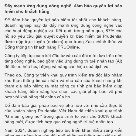
Đẩy mạnh ứng dụng công nghệ, đảm bảo quyền lợi bảo
hiểm cho khách hàng
Để đảm bảo quyền lợi bảo hiểm tốt nhất cho khách hàng,
doanh nghiệp này đã đẩy mạnh ứng dụng công nghệ vào
các hoạt động nghiệp vụ. Kết quả, trong năm qua, 87% các
hồ sơ yêu cầu giải quyết quyền lợi bảo hiểm tại Prudential
được nộp trực tuyến (e-claim) qua trang Zalo chính thức và
Cổng thông tin khách hàng PRUOnline.
Công ty tiếp tục cam kết đầu tư vào các đổi mới dựa trên nền
tảng công nghệ, bao gồm việc ứng dụng trí tuệ nhân tạo (AI)
để tối ưu hóa hoạt động và nâng cao hiệu quả dịch vụ.
Theo đó, Công ty triển khai quy trình kiểm tra độc lập nhằm
xác thực thông tin cá nhân và nhu cầu của khách hàng khi
tham gia bảo hiểm; ra mắt công cụ tính phí bảo hiểm giúp
khách hàng tiềm năng lựa chọn các giải pháp bảo vệ phù
hợp với khả năng tài chính của họ.
Để đảm bảo giải pháp bảo vệ phù hợp với nhu cầu thực tế
của khách hàng Prudential Việt Nam đã triển khai quy trình
“Ghi âm giọng nói” trong quá trình tư vấn cho 100% khách
hàng mới, được tích hợp qua công nghệ trí tuệ nhân tạo.
Năm 2024, doanh nghiệp tiếp tục triển khai nhiều sáng kiến
nâng cao năng lực của đội ngũ nhân sự thông qua việc nuôi