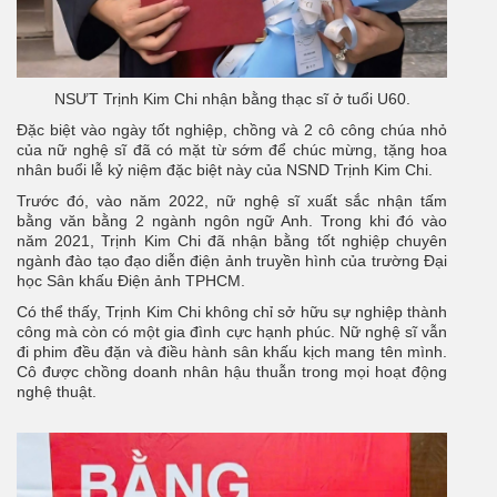
NSƯT Trịnh Kim Chi nhận bằng thạc sĩ ở tuổi U60.
Đặc biệt vào ngày tốt nghiệp, chồng và 2 cô công chúa nhỏ
của nữ nghệ sĩ đã có mặt từ sớm để chúc mừng, tặng hoa
nhân buổi lễ kỷ niệm đặc biệt này của NSND Trịnh Kim Chi.
Trước đó, vào năm 2022, nữ nghệ sĩ xuất sắc nhận tấm
bằng văn bằng 2 ngành ngôn ngữ Anh. Trong khi đó vào
năm 2021, Trịnh Kim Chi đã nhận bằng tốt nghiệp chuyên
ngành đào tạo đạo diễn điện ảnh truyền hình của trường Đại
học Sân khấu Điện ảnh TPHCM.
Có thể thấy, Trịnh Kim Chi không chỉ sở hữu sự nghiệp thành
công mà còn có một gia đình cực hạnh phúc. Nữ nghệ sĩ vẫn
đi phim đều đặn và điều hành sân khấu kịch mang tên mình.
Cô được chồng doanh nhân hậu thuẫn trong mọi hoạt động
nghệ thuật.