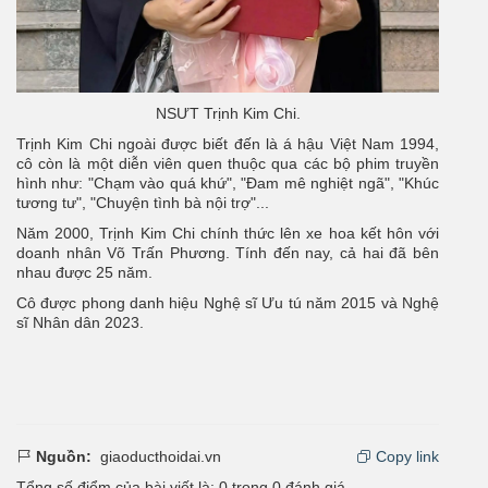
NSƯT Trịnh Kim Chi.
Trịnh Kim Chi ngoài được biết đến là á hậu Việt Nam 1994,
cô còn là một diễn viên quen thuộc qua các bộ phim truyền
hình như: "Chạm vào quá khứ", "Đam mê nghiệt ngã", "Khúc
tương tư", "Chuyện tình bà nội trợ"...
Năm 2000, Trịnh Kim Chi chính thức lên xe hoa kết hôn với
doanh nhân Võ Trấn Phương. Tính đến nay, cả hai đã bên
nhau được 25 năm.
Cô được phong danh hiệu Nghệ sĩ Ưu tú năm 2015 và Nghệ
sĩ Nhân dân 2023.
Nguồn:
giaoducthoidai.vn
Copy link
Tổng số điểm của bài viết là:
0
trong
0
đánh giá