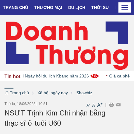
TRANG CHỦ
THƯƠNG MẠI
DU LỊCH
THỜI SỰ
DOANH N
Togg
navi
COP tại Ngày hội du lịch Kbang năm 2026
Giá cà phê giảm 
Tin hot
Trang chủ
Xã hội ngày nay
Showbiz
Thứ tư, 18/06/2025
|
10:51
+
|
A
-
A
A
NSƯT Trịnh Kim Chi nhận bằng
thạc sĩ ở tuổi U60