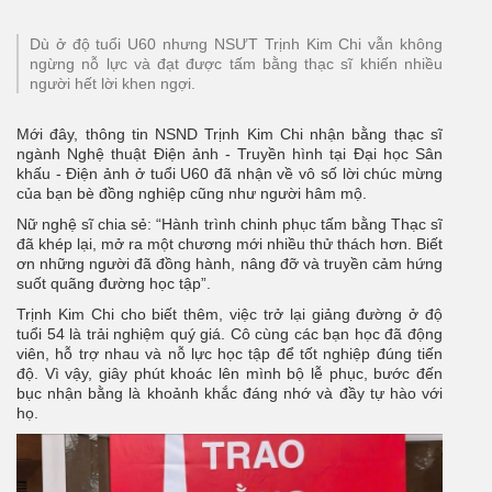
Dù ở độ tuổi U60 nhưng NSƯT Trịnh Kim Chi vẫn không
ngừng nỗ lực và đạt được tấm bằng thạc sĩ khiến nhiều
người hết lời khen ngợi.
Mới đây, thông tin NSND Trịnh Kim Chi nhận bằng thạc sĩ
ngành Nghệ thuật Điện ảnh - Truyền hình tại Đại học Sân
khấu - Điện ảnh ở tuổi U60 đã nhận về vô số lời chúc mừng
của bạn bè đồng nghiệp cũng như người hâm mộ.
Nữ nghệ sĩ chia sẻ: “Hành trình chinh phục tấm bằng Thạc sĩ
đã khép lại, mở ra một chương mới nhiều thử thách hơn. Biết
ơn những người đã đồng hành, nâng đỡ và truyền cảm hứng
suốt quãng đường học tập”.
Trịnh Kim Chi cho biết thêm, việc trở lại giảng đường ở độ
tuổi 54 là trải nghiệm quý giá. Cô cùng các bạn học đã động
viên, hỗ trợ nhau và nỗ lực học tập để tốt nghiệp đúng tiến
độ. Vì vậy, giây phút khoác lên mình bộ lễ phục, bước đến
bục nhận bằng là khoảnh khắc đáng nhớ và đầy tự hào với
họ.