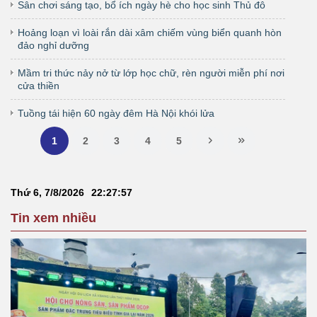
Sân chơi sáng tạo, bổ ích ngày hè cho học sinh Thủ đô
Hoảng loạn vì loài rắn dài xâm chiếm vùng biển quanh hòn
đảo nghỉ dưỡng
Mầm tri thức nảy nở từ lớp học chữ, rèn người miễn phí nơi
cửa thiền
Tuồng tái hiện 60 ngày đêm Hà Nội khói lửa
1
2
3
4
5
Thứ 6, 7/8/2026
22
:
27
:
58
Tin xem nhiều