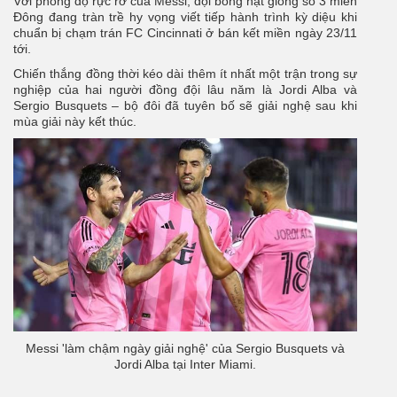
Với phong độ rực rỡ của Messi, đội bóng hạt giống số 3 miền
Đông đang tràn trề hy vọng viết tiếp hành trình kỳ diệu khi
chuẩn bị chạm trán FC Cincinnati ở bán kết miền ngày 23/11
tới.
Chiến thắng đồng thời kéo dài thêm ít nhất một trận trong sự
nghiệp của hai người đồng đội lâu năm là Jordi Alba và
Sergio Busquets – bộ đôi đã tuyên bố sẽ giải nghệ sau khi
mùa giải này kết thúc.
Messi 'làm chậm ngày giải nghệ' của Sergio Busquets và
Jordi Alba tại Inter Miami.