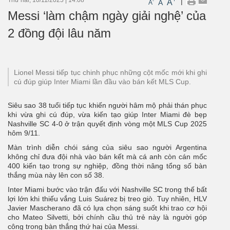
|
A
-
A
A
Messi ‘làm chậm ngày giải nghệ’ của
2 đồng đội lâu năm
Lionel Messi tiếp tục chinh phục những cột mốc mới khi ghi
cú đúp giúp Inter Miami lần đầu vào bán kết MLS Cup.
Siêu sao 38 tuổi tiếp tục khiến người hâm mộ phải thán phục
khi vừa ghi cú đúp, vừa kiến tạo giúp Inter Miami đè bẹp
Nashville SC 4-0 ở trận quyết định vòng một MLS Cup 2025
hôm 9/11.
Màn trình diễn chói sáng của siêu sao người Argentina
không chỉ đưa đội nhà vào bán kết mà cá anh còn cán mốc
400 kiến tạo trong sự nghiệp, đồng thời nâng tổng số bàn
thắng mùa này lên con số 38.
Inter Miami bước vào trận đấu với Nashville SC trong thế bất
lợi lớn khi thiếu vắng Luis Suárez bị treo giò. Tuy nhiên, HLV
Javier Mascherano đã có lựa chọn sáng suốt khi trao cơ hội
cho Mateo Silvetti, bởi chính cầu thủ trẻ này là người góp
công trong bàn thắng thứ hai của Messi.