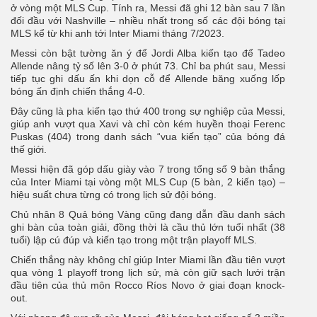
ở vòng một MLS Cup. Tính ra, Messi đã ghi 12 bàn sau 7 lần
đối đầu với Nashville – nhiều nhất trong số các đội bóng tại
MLS kể từ khi anh tới Inter Miami tháng 7/2023.
Messi còn bật tường ăn ý để Jordi Alba kiến tạo để Tadeo
Allende nâng tỷ số lên 3-0 ở phút 73. Chỉ ba phút sau, Messi
tiếp tục ghi dấu ấn khi dọn cỗ để Allende băng xuống lốp
bóng ấn định chiến thắng 4-0.
Đây cũng là pha kiến tạo thứ 400 trong sự nghiệp của Messi,
giúp anh vượt qua Xavi và chỉ còn kém huyền thoại Ferenc
Puskas (404) trong danh sách “vua kiến tạo” của bóng đá
thế giới.
Messi hiện đã góp dấu giày vào 7 trong tổng số 9 bàn thắng
của Inter Miami tại vòng một MLS Cup (5 bàn, 2 kiến tạo) –
hiệu suất chưa từng có trong lịch sử đội bóng.
Chủ nhân 8 Quả bóng Vàng cũng đang dẫn đầu danh sách
ghi bàn của toàn giải, đồng thời là cầu thủ lớn tuổi nhất (38
tuổi) lập cú đúp và kiến tạo trong một trận playoff MLS.
Chiến thắng này không chỉ giúp Inter Miami lần đầu tiên vượt
qua vòng 1 playoff trong lịch sử, mà còn giữ sạch lưới trận
đầu tiên của thủ môn Rocco Ríos Novo ở giai đoạn knock-
out.