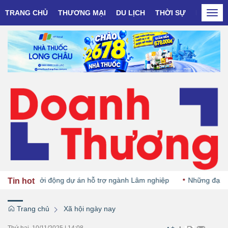
TRANG CHỦ
THƯƠNG MẠI
DU LỊCH
THỜI SỰ
DOANH N
Togg
navi
và Đức khởi động dự án hỗ trợ ngành Lâm nghiệp
Những đại học đ
Tin hot
Trang chủ
Xã hội ngày nay
Thứ hai, 10/11/2025
|
14:08
+