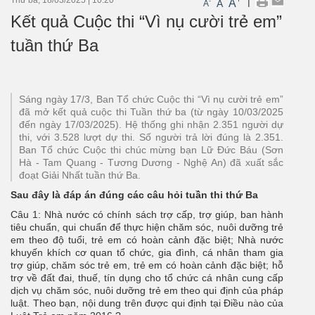
|
A
-
A
A
Kết quả Cuộc thi “Vì nụ cười trẻ em”
tuần thứ Ba
Sáng ngày 17/3, Ban Tổ chức Cuộc thi “Vì nụ cười trẻ em”
đã mở kết quả cuộc thi Tuần thứ ba (từ ngày 10/03/2025
đến ngày 17/03/2025). Hệ thống ghi nhận 2.351 người dự
thi, với 3.528 lượt dự thi. Số người trả lời đúng là 2.351.
Ban Tổ chức Cuộc thi chúc mừng bạn Lữ Đức Báu (Sơn
Hà - Tam Quang - Tương Dương - Nghệ An) đã xuất sắc
đoạt Giải Nhất tuần thứ Ba.
Sau đây là đáp án đúng các câu hỏi tuần thi thứ Ba
Câu 1: Nhà nước có chính sách trợ cấp, trợ giúp, ban hành
tiêu chuẩn, qui chuẩn để thực hiện chăm sóc, nuôi dưỡng trẻ
em theo độ tuổi, trẻ em có hoàn cảnh đặc biệt; Nhà nước
khuyến khích cơ quan tổ chức, gia đình, cá nhân tham gia
trợ giúp, chăm sóc trẻ em, trẻ em có hoàn cảnh đặc biệt; hỗ
trợ về đất đai, thuế, tín dụng cho tổ chức cá nhân cung cấp
dịch vụ chăm sóc, nuôi dưỡng trẻ em theo qui định của pháp
luật. Theo bạn, nội dung trên được qui định tại Điều nào của