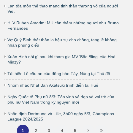
Lan tỏa môn thể thao mang tinh thần thượng võ của người
Việt
HLV Ruben Amorim: MU cần thêm những người như Bruno
Fernandes
Vợ Quý Bình thất thần lo hậu sự cho chồng, tang lễ không
nhận phúng điếu
Xuân Hinh nói gì sau khi tham gia MV 'Bắc Bling' của Hoà
Minzy?
Tái hiện Lễ cầu an của đồng bào Tày, Nùng tại Thủ đô
Nhóm nhạc Nhật Bản Akatsuki trình diễn tại Huế
Ngày Quốc tế Phụ nữ 8/3: Tôn vinh vẻ đẹp và vai trò của
phụ nữ Việt Nam trong kỷ nguyên mới
Nhận định Dortmund và Lille, 3h00 ngày 5/3, Champions
League 2024/2025
1
2
3
4
5