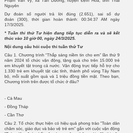
Phạm Văn Vỹ, xã Tân Dương, huyện Định Hóa, tỉnh Thái
Nguyên
Dự đoán số người trả lời đúng (2.651), sai số dự
đoán (300), thời gian hoàn thành: 00:34:37 AM ngày
17/3/2025.
* Tuần thi thứ Tư hiện đang tiếp tục diễn ra và sẽ kết
thúc vào 10 giờ 00, ngày 24/3/2025.
Nội dung câu hỏi cuộc thi tuần thứ Tư
Câu 1. Chương trình “Thắp sáng niềm tin cho em” lần thứ 9
năm 2024 tổ chức vận động, tặng quà cho trên 15.000 trẻ
em khuyết tật trong cả nước. Vận động trực tiếp hỗ trợ cho
1.330 trẻ em khuyết tật các tỉnh, thành phố vùng Tây Nam
bộ, mỗi suất gồm quà và 1 triệu đồng tiền mặt. Theo bạn,
Chương trình trên được tổ chức ở đâu?
- Cà Mau
- Đồng Tháp
- Cần Thơ
Câu 2. Tổ chức thực hiện có hiệu quả phong trào "Toàn dân
chăm sóc, giáo dục và bảo vệ trẻ em" gắn với cuộc vận động