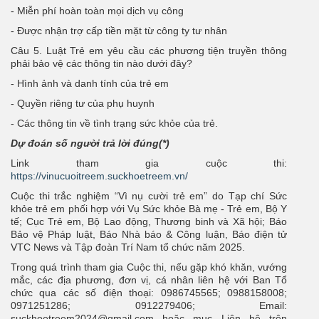
- Miễn phí hoàn toàn mọi dịch vụ công
- Được nhận trợ cấp tiền mặt từ công ty tư nhân
Câu 5. Luật Trẻ em yêu cầu các phương tiện truyền thông
phải bảo vệ các thông tin nào dưới đây?
- Hình ảnh và danh tính của trẻ em
- Quyền riêng tư của phụ huynh
- Các thông tin về tình trạng sức khỏe của trẻ.
Dự đoán số người trả lời đúng(*)
Link tham gia cuộc thi:
https://vinucuoitreem.suckhoetreem.vn/
Cuộc thi trắc nghiệm “Vì nụ cười trẻ em” do Tạp chí Sức
khỏe trẻ em phối hợp với Vụ Sức khỏe Bà mẹ - Trẻ em, Bộ Y
tế; Cục Trẻ em, Bộ Lao động, Thương binh và Xã hội; Báo
Bảo vệ Pháp luật, Báo Nhà báo & Công luận, Báo điện tử
VTC News và Tập đoàn Trí Nam tổ chức năm 2025.
Trong quá trình tham gia Cuộc thi, nếu gặp khó khăn, vướng
mắc, các địa phương, đơn vị, cá nhân liên hệ với Ban Tổ
chức qua các số điện thoại: 0986745565; 0988158008;
0971251286; 0912279406; Email:
suckhoetreem2024@gmail.com hoặc mục Liên hệ trên