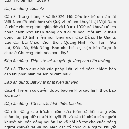
Luật Trẻ em năm 2016 ?
Đáp án đúng: Điều 42
Câu 2: Trong tháng 7 và 8/2024, Hội Cứu trợ trẻ em tàn tật
Việt Nam đã phối hợp với Quỹ vì trẻ em khuyết tật Việt Nam
tổ chức chương trình giúp đỡ và hỗ trợ 1000 trẻ khuyết tật có
hoàn cảnh khó khăn trong độ tuổi đi học, mỗi em 2 triệu
đồng, tại 10 tỉnh miền núi, biên giới: Cao Bằng, Hà Giang,
Lào Cai, Lai Châu, Điện Biên, Quảng Ninh, Kon Tum, Gia
Lai, Đăk Lăk, Đăk Nông. Bạn cho biết sự kiện trên được tổ
chức ở Chương trình nào sau đây?
Đáp án đúng: Tiếp sức trẻ khuyết tật vùng cao đến trường
Câu 3: Theo quy định của pháp luật, ai có trách nhiệm báo
cáo khi phát hiện trẻ em bị xâm hại?
Đáp án đúng: Bất kỳ ai phát hiện sự việc
Câu 4: Trẻ em có quyền được bảo vệ khỏi các hình thức bạo
lực nào?
Đáp án đúng: Tất cả các hình thức bạo lực
Câu 5: Nâng cao trách nhiệm của toàn xã hội trong việc
chăm lo, giúp đỡ người khuyết tật và các tổ chức của người
khuyết tật; vận động nguồn lực xã hội hỗ trợ cho cuộc sống
người khuyết tật và hội viên các tổ chức của người khuyết