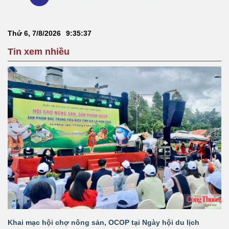
Thứ 6, 7/8/2026
9
:
35
:
38
Tin xem nhiều
Khai mạc hội chợ nông sản, OCOP tại Ngày hội du lịch