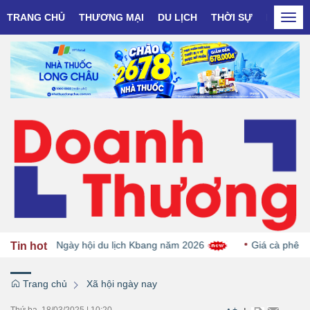
TRANG CHỦ
THƯƠNG MẠI
DU LỊCH
THỜI SỰ
DOANH N
Togg
navi
OCOP tại Ngày hội du lịch Kbang năm 2026
Giá cà phê giảm
Tin hot
Trang chủ
Xã hội ngày nay
Thứ ba, 18/03/2025
|
10:20
+