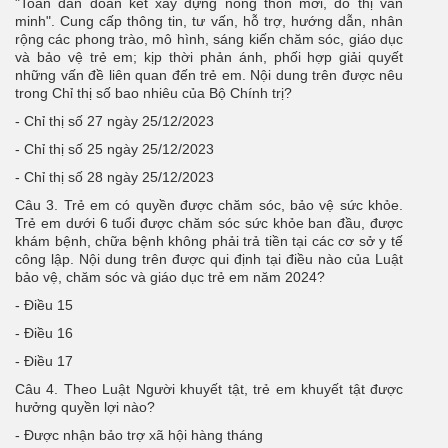
"Toàn dân đoàn kết xây dựng nông thôn mới, đô thị văn
minh". Cung cấp thông tin, tư vấn, hỗ trợ, hướng dẫn, nhân
rộng các phong trào, mô hình, sáng kiến chăm sóc, giáo dục
và bảo vệ trẻ em; kịp thời phản ánh, phối hợp giải quyết
những vấn đề liên quan đến trẻ em. Nội dung trên được nêu
trong Chỉ thị số bao nhiêu của Bộ Chính trị?
- Chỉ thị số 27 ngày 25/12/2023
- Chỉ thị số 25 ngày 25/12/2023
- Chỉ thị số 28 ngày 25/12/2023
Câu 3. Trẻ em có quyền được chăm sóc, bảo vệ sức khỏe.
Trẻ em dưới 6 tuổi được chăm sóc sức khỏe ban đầu, được
khám bệnh, chữa bệnh không phải trả tiền tại các cơ sở y tế
công lập. Nội dung trên được qui định tại điều nào của Luật
bảo vệ, chăm sóc và giáo dục trẻ em năm 2024?
- Điều 15
- Điều 16
- Điều 17
Câu 4. Theo Luật Người khuyết tật, trẻ em khuyết tật được
hưởng quyền lợi nào?
- Được nhận bảo trợ xã hội hàng tháng