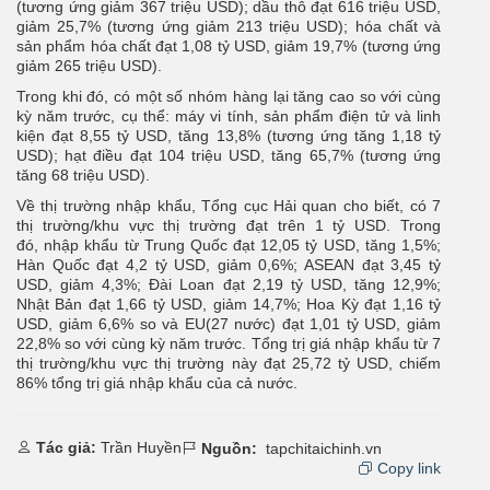
(tương ứng giảm 367 triệu USD); dầu thô đạt 616 triệu USD,
giảm 25,7% (tương ứng giảm 213 triệu USD); hóa chất và
sản phẩm hóa chất đạt 1,08 tỷ USD, giảm 19,7% (tương ứng
giảm 265 triệu USD).
Trong khi đó, có một số nhóm hàng lại tăng cao so với cùng
kỳ năm trước, cụ thể: máy vi tính, sản phẩm điện tử và linh
kiện đạt 8,55 tỷ USD, tăng 13,8% (tương ứng tăng 1,18 tỷ
USD); hạt điều đạt 104 triệu USD, tăng 65,7% (tương ứng
tăng 68 triệu USD).
Về thị trường nhập khẩu, Tổng cục Hải quan cho biết, có 7
thị trường/khu vực thị trường đạt trên 1 tỷ USD. Trong
đó, nhập khẩu từ Trung Quốc đạt 12,05 tỷ USD, tăng 1,5%;
Hàn Quốc đạt 4,2 tỷ USD, giảm 0,6%; ASEAN đạt 3,45 tỷ
USD, giảm 4,3%; Đài Loan đạt 2,19 tỷ USD, tăng 12,9%;
Nhật Bản đạt 1,66 tỷ USD, giảm 14,7%; Hoa Kỳ đạt 1,16 tỷ
USD, giảm 6,6% so và EU(27 nước) đạt 1,01 tỷ USD, giảm
22,8% so với cùng kỳ năm trước. Tổng trị giá nhập khẩu từ 7
thị trường/khu vực thị trường này đạt 25,72 tỷ USD, chiếm
86% tổng trị giá nhập khẩu của cả nước.
Tác giả:
Trần Huyền
Nguồn:
tapchitaichinh.vn
Copy link