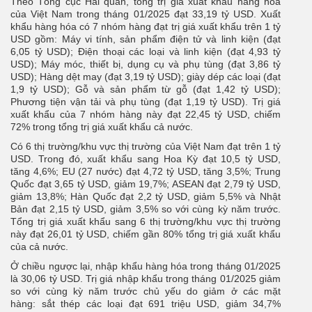
Theo Tổng cục Hải quan, tổng trị giá xuất khẩu hàng hóa
của Việt Nam trong tháng 01/2025 đạt 33,19 tỷ USD. Xuất
khẩu hàng hóa có 7 nhóm hàng đạt trị giá xuất khẩu trên 1 tỷ
USD gồm: Máy vi tính, sản phẩm điện tử và linh kiện (đạt
6,05 tỷ USD); Điện thoại các loại và linh kiện (đạt 4,93 tỷ
USD); Máy móc, thiết bị, dụng cụ và phụ tùng (đạt 3,86 tỷ
USD); Hàng dệt may (đạt 3,19 tỷ USD); giày dép các loại (đạt
1,9 tỷ USD); Gỗ và sản phẩm từ gỗ (đạt 1,42 tỷ USD);
Phương tiện vận tải và phụ tùng (đạt 1,19 tỷ USD). Trị giá
xuất khẩu của 7 nhóm hàng này đạt 22,45 tỷ USD, chiếm
72% trong tổng trị giá xuất khẩu cả nước.
Có 6 thị trường/khu vực thị trường của Việt Nam đạt trên 1 tỷ
USD. Trong đó, xuất khẩu sang Hoa Kỳ đạt 10,5 tỷ USD,
tăng 4,6%; EU (27 nước) đạt 4,72 tỷ USD, tăng 3,5%; Trung
Quốc đạt 3,65 tỷ USD, giảm 19,7%; ASEAN đạt 2,79 tỷ USD,
giảm 13,8%; Hàn Quốc đạt 2,2 tỷ USD, giảm 5,5% và Nhật
Bản đạt 2,15 tỷ USD, giảm 3,5% so với cùng kỳ năm trước.
Tổng trị giá xuất khẩu sang 6 thị trường/khu vực thị trường
này đạt 26,01 tỷ USD, chiếm gần 80% tổng trị giá xuất khẩu
của cả nước.
Ở chiều ngược lại, nhập khẩu hàng hóa trong tháng 01/2025
là 30,06 tỷ USD. Trị giá nhập khẩu trong tháng 01/2025 giảm
so với cùng kỳ năm trước chủ yếu do giảm ở các mặt
hàng: sắt thép các loại đạt 691 triệu USD, giảm 34,7%