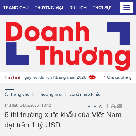
TRANG CHỦ
THƯƠNG MẠI
DU LỊCH
THỜI SỰ
DOANH N
Togg
navi
OCOP tại Ngày hội du lịch Kbang năm 2026
Giá cà phê giảm 
Tin hot
Trang chủ
Thương mại
Xuất nhập khẩu
Thứ sáu, 14/02/2025
|
13:42
+
|
A
-
A
A
6 thị trường xuất khẩu của Việt Nam
đạt trên 1 tỷ USD