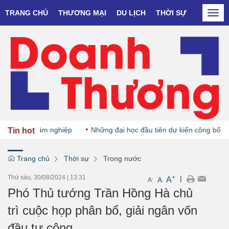
TRANG CHỦ
THƯƠNG MẠI
DU LỊCH
THỜI SỰ
DOANH N
Togg
navi
rợ ngành Lâm nghiệp
Những đại học đầu tiên dự kiến công bố điể
Tin hot
Trang chủ
Thời sự
Trong nước
Thứ sáu, 30/08/2024
|
13:31
+
|
A
-
A
A
Phó Thủ tướng Trần Hồng Hà chủ
trì cuộc họp phân bổ, giải ngân vốn
đầu tư công