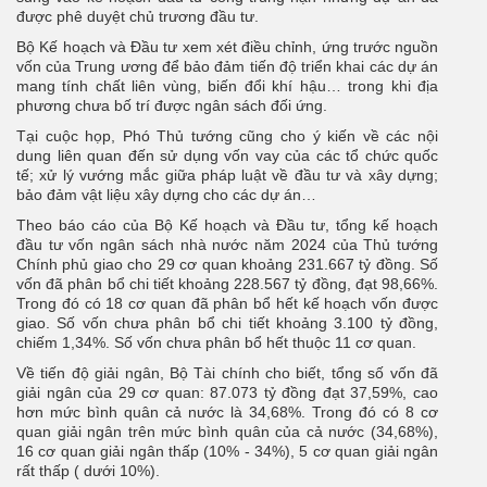
được phê duyệt chủ trương đầu tư.
Bộ Kế hoạch và Đầu tư xem xét điều chỉnh, ứng trước nguồn
vốn của Trung ương để bảo đảm tiến độ triển khai các dự án
mang tính chất liên vùng, biến đổi khí hậu… trong khi địa
phương chưa bố trí được ngân sách đối ứng.
Tại cuộc họp, Phó Thủ tướng cũng cho ý kiến về các nội
dung liên quan đến sử dụng vốn vay của các tổ chức quốc
tế; xử lý vướng mắc giữa pháp luật về đầu tư và xây dựng;
bảo đảm vật liệu xây dựng cho các dự án…
Theo báo cáo của Bộ Kế hoạch và Đầu tư, tổng kế hoạch
đầu tư vốn ngân sách nhà nước năm 2024 của Thủ tướng
Chính phủ giao cho 29 cơ quan khoảng 231.667 tỷ đồng. Số
vốn đã phân bổ chi tiết khoảng 228.567 tỷ đồng, đạt 98,66%.
Trong đó có 18 cơ quan đã phân bổ hết kế hoạch vốn được
giao. Số vốn chưa phân bổ chi tiết khoảng 3.100 tỷ đồng,
chiếm 1,34%. Số vốn chưa phân bổ hết thuộc 11 cơ quan.
Về tiến độ giải ngân, Bộ Tài chính cho biết, tổng số vốn đã
giải ngân của 29 cơ quan: 87.073 tỷ đồng đạt 37,59%, cao
hơn mức bình quân cả nước là 34,68%. Trong đó có 8 cơ
quan giải ngân trên mức bình quân của cả nước (34,68%),
16 cơ quan giải ngân thấp (10% - 34%), 5 cơ quan giải ngân
rất thấp ( dưới 10%).