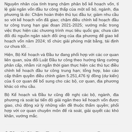
Nguyên nhân của tình trạng chậm phân bổ kế hoạch vốn, tỉ
lệ giải ngân vốn đầu tư công thấp của một số bộ, ngành, địa
phương là do: Chậm hoàn thiện thủ tục đầu tư; giảm nhu cầu
so với kế hoạch vốn đã giao; chậm điều chỉnh kế hoạch đầu
tư công trung hạn giai đoạn 2021-2025; vướng mắc trong
việc thực hiện các chương trình mục tiêu quốc gia; chưa cân
đối đủ nguồn ngân sách đối ứng của địa phương để giao kế
hoạch vốn năm 2024; tổ chức giải phóng mặt bằng, tái định
cư chưa tốt…
Hiện, Bộ Kế hoạch và Đầu tư đang phối hợp với các cơ quan
liên quan, sửa đổi Luật Đầu tư công theo hướng tăng cường
phân cấp, nhằm rút ngắn thời gian thực hiện các thủ tục điều
chỉnh kế hoạch đầu tư công trung hạn; tổng hợp, báo cáo
cấp thẩm quyền điều chỉnh giảm 5.251,476 tỷ đồng (dự kiến)
của 6 cơ quan để bổ sung cho các bộ, cơ quan, địa phương
khác có nhu cầu.
Bộ Kế hoạch và Đầu tư cũng đề nghị các bộ, ngành, địa
phương rà soát lại tiến độ giải ngân theo kế hoạch vốn được
giao, chủ động xử lý những vấn đề thuộc thẩm quyền; phối
hợp với cơ quan chuyên môn để rà soát, giải quyết các khó
khăn, vướng mắc.