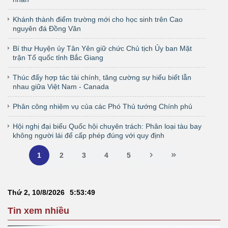
Khánh thành điểm trường mới cho học sinh trên Cao
nguyên đá Đồng Văn
Bí thư Huyện ủy Tân Yên giữ chức Chủ tịch Ủy ban Mặt
trận Tổ quốc tỉnh Bắc Giang
Thúc đẩy hợp tác tài chính, tăng cường sự hiểu biết lẫn
nhau giữa Việt Nam - Canada
Phân công nhiệm vụ của các Phó Thủ tướng Chính phủ
Hội nghị đại biểu Quốc hội chuyên trách: Phân loại tàu bay
không người lái để cấp phép đúng với quy định
1
2
3
4
5
Thứ 2, 10/8/2026
5
:
53
:
49
Tin xem nhiều