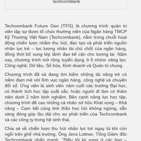
TechcomBank
Techcombank Future Gen (TFG) là chương trình quản trị
viên tập sự được tổ chức thường niên của Ngân hàng TMCP
Kỹ Thương Việt Nam (Techcombank), nằm trong chuỗi hoạt
động chiến lược nhằm thu hút, đào tạo và phát triển nguồn
nhân lực trẻ – lực lượng nhân tài chủ chốt của ngân hàng,
đồng thời bổ sung lớp lãnh đạo kế cận cho tương lai. Năm
nay, chương trình mở rộng tuyển dụng ở 5 nhóm năng lực:
Công nghệ, Dữ liệu, Số hóa, Kinh doanh và Quản trị chung.
Chương trình đã và đang tìm kiếm những tài năng trẻ có
niềm đam mê với lĩnh vực ngân hàng, công nghệ và chuyển
đổi số. Ứng viên là sinh viên năm cuối các trường Đại học,
có thành tích học tập xuất sắc; hoặc người đi làm có thâm
niên dưới 2 năm kinh nghiệm. Bên cạnh năng lực học tập,
chương trình đề cao những cá nhân sở hữu Khát vọng – Khả
năng – Cam kết cùng tinh thần học hỏi không ngừng, sẵn
sàng đóng góp lâu dài cho sự phát triển của Techcombank
và các công ty trong hệ sinh thái.
Chia sẻ về chiến lược thu hút nhân lực trẻ ngay từ khi còn
ngồi trên ghế nhà trường, Ông Jens Lottner, Tổng Giám đốc
Techcombank nhấn mạnh:
"Điều tôi kỳ vọng ở các bạn –