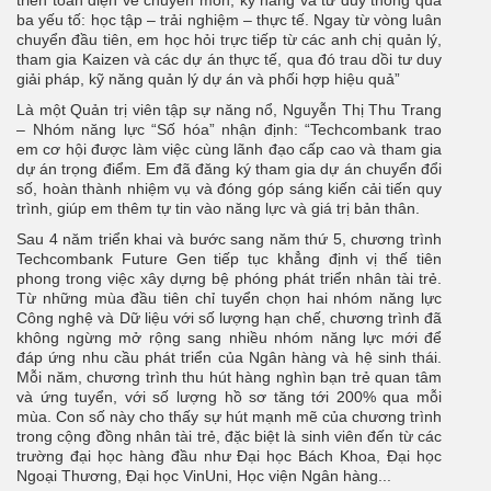
triển toàn diện về chuyên môn, kỹ năng và tư duy thông qua
ba yếu tố: học tập – trải nghiệm – thực tế. Ngay từ vòng luân
chuyển đầu tiên, em học hỏi trực tiếp từ các anh chị quản lý,
tham gia Kaizen và các dự án thực tế, qua đó trau dồi tư duy
giải pháp, kỹ năng quản lý dự án và phối hợp hiệu quả”
Là một Quản trị viên tập sự năng nổ, Nguyễn Thị Thu Trang
– Nhóm năng lực “Số hóa” nhận định: “Techcombank trao
em cơ hội được làm việc cùng lãnh đạo cấp cao và tham gia
dự án trọng điểm. Em đã đăng ký tham gia dự án chuyển đổi
số, hoàn thành nhiệm vụ và đóng góp sáng kiến cải tiến quy
trình, giúp em thêm tự tin vào năng lực và giá trị bản thân.
Sau 4 năm triển khai và bước sang năm thứ 5, chương trình
Techcombank Future Gen tiếp tục khẳng định vị thế tiên
phong trong việc xây dựng bệ phóng phát triển nhân tài trẻ.
Từ những mùa đầu tiên chỉ tuyển chọn hai nhóm năng lực
Công nghệ và Dữ liệu với số lượng hạn chế, chương trình đã
không ngừng mở rộng sang nhiều nhóm năng lực mới để
đáp ứng nhu cầu phát triển của Ngân hàng và hệ sinh thái.
Mỗi năm, chương trình thu hút hàng nghìn bạn trẻ quan tâm
và ứng tuyển, với số lượng hồ sơ tăng tới 200% qua mỗi
mùa. Con số này cho thấy sự hút mạnh mẽ của chương trình
trong cộng đồng nhân tài trẻ, đặc biệt là sinh viên đến từ các
trường đại học hàng đầu như Đại học Bách Khoa, Đại học
Ngoại Thương, Đại học VinUni, Học viện Ngân hàng...