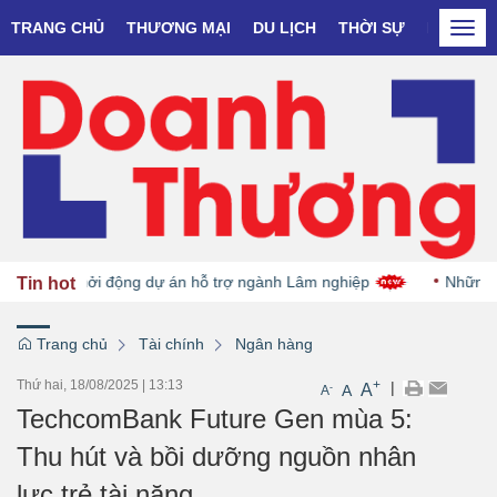
TRANG CHỦ
THƯƠNG MẠI
DU LỊCH
THỜI SỰ
DOANH N
Togg
navi
và Đức khởi động dự án hỗ trợ ngành Lâm nghiệp
Những đại 
Tin hot
Trang chủ
Tài chính
Ngân hàng
Thứ hai, 18/08/2025
|
13:13
+
|
A
-
A
A
TechcomBank Future Gen mùa 5:
Thu hút và bồi dưỡng nguồn nhân
lực trẻ tài năng