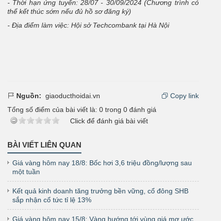
- Thời hạn ứng tuyển: 28/07 - 30/09/2024 (Chương trình có
thể kết thúc sớm nếu đủ hồ sơ đăng ký)
- Địa điểm làm việc: Hội sở Techcombank tại Hà Nội
Nguồn:
giaoducthoidai.vn
Copy link
Tổng số điểm của bài viết là:
0
trong
0
đánh giá
Click để đánh giá bài viết
BÀI VIẾT LIÊN QUAN
Giá vàng hôm nay 18/8: Bốc hơi 3,6 triệu đồng/lượng sau
một tuần
Kết quả kinh doanh tăng trưởng bền vững, cổ đông SHB
sắp nhận cổ tức tỉ lệ 13%
Giá vàng hôm nay 15/8: Vàng hướng tới vùng giá mơ ước