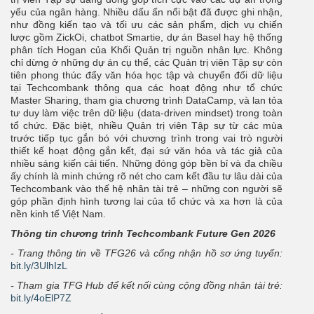
yếu của ngân hàng. Nhiều dấu ấn nổi bật đã được ghi nhận,
như đồng kiến tạo và tối ưu các sản phẩm, dịch vụ chiến
lược gồm ZickOi, chatbot Smartie, dự án Basel hay hệ thống
phân tích Hogan của Khối Quản trị nguồn nhân lực. Không
chỉ dừng ở những dự án cụ thể, các Quản trị viên Tập sự còn
tiên phong thúc đẩy văn hóa học tập và chuyển đổi dữ liệu
tại Techcombank thông qua các hoạt động như tổ chức
Master Sharing, tham gia chương trình DataCamp, và lan tỏa
tư duy làm việc trên dữ liệu (data-driven mindset) trong toàn
tổ chức. Đặc biệt, nhiều Quản trị viên Tập sự từ các mùa
trước tiếp tục gắn bó với chương trình trong vai trò người
thiết kế hoạt động gắn kết, đại sứ văn hóa và tác giả của
nhiều sáng kiến cải tiến. Những đóng góp bền bỉ và đa chiều
ấy chính là minh chứng rõ nét cho cam kết đầu tư lâu dài của
Techcombank vào thế hệ nhân tài trẻ – những con người sẽ
góp phần định hình tương lai của tổ chức và xa hơn là của
nền kinh tế Việt Nam.
Thông tin chương trình Techcombank Future Gen 2026
- Trang thông tin về TFG26 và cổng nhận hồ sơ ứng tuyển:
bit.ly/3UlhIzL
- Tham gia TFG Hub để kết nối cùng cộng đồng nhân tài trẻ:
bit.ly/4oElP7Z