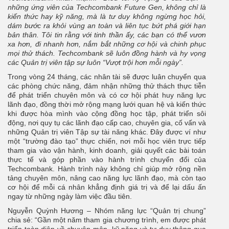
những ứng viên của Techcombank Future Gen, không chỉ là
kiến thức hay kỹ năng, mà là tư duy không ngừng học hỏi,
dám bước ra khỏi vùng an toàn và liên tục bứt phá giới hạn
bản thân. Tôi tin rằng với tinh thần ấy, các bạn có thể vươn
xa hơn, đi nhanh hơn, nắm bắt những cơ hội và chinh phục
mọi thử thách. Techcombank sẽ luôn đồng hành và hy vọng
các Quản trị viên tập sự luôn “Vượt trội hơn mỗi ngày”.
Trong vòng 24 tháng, các nhân tài sẽ được luân chuyển qua
các phòng chức năng, đảm nhận những thử thách thực tiễn
để phát triển chuyên môn và có cơ hội phát huy năng lực
lãnh đạo, đồng thời mở rộng mạng lưới quan hệ và kiến thức
khi được hòa mình vào cộng đồng học tập, phát triển sôi
động, nơi quy tụ các lãnh đạo cấp cao, chuyên gia, cố vấn và
những Quản trị viên Tập sự tài năng khác. Đây được ví như
một “trường đào tạo” thực chiến, nơi mỗi học viên trực tiếp
tham gia vào vận hành, kinh doanh, giải quyết các bài toán
thực tế và góp phần vào hành trình chuyển đổi của
Techcombank. Hành trình này không chỉ giúp mở rộng nền
tảng chuyên môn, nâng cao năng lực lãnh đạo, mà còn tạo
cơ hội để mỗi cá nhân khẳng định giá trị và để lại dấu ấn
ngay từ những ngày làm việc đầu tiên.
Nguyễn Quỳnh Hương – Nhóm năng lực “Quản trị chung”
chia sẻ: “Gần một năm tham gia chương trình, em được phát