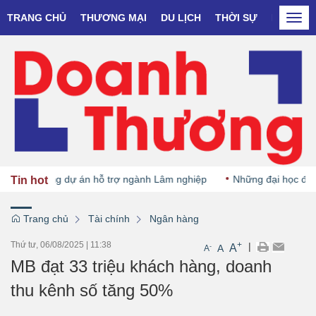
TRANG CHỦ
THƯƠNG MẠI
DU LỊCH
THỜI SỰ
DOANH N
Togg
navi
khởi động dự án hỗ trợ ngành Lâm nghiệp
Những đại học đầu tiê
Tin hot
Trang chủ
Tài chính
Ngân hàng
Thứ tư, 06/08/2025
|
11:38
+
|
A
-
A
A
MB đạt 33 triệu khách hàng, doanh
thu kênh số tăng 50%