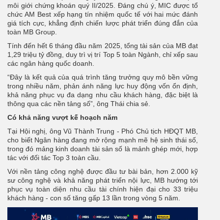
môi giới chứng khoán quý II/2025. Đáng chú ý, MIC được tổ
chức AM Best xếp hạng tín nhiệm quốc tế với hai mức đánh
giá tích cực, khẳng định chiến lược phát triển đúng đắn của
toàn MB Group.
Tính đến hết 6 tháng đầu năm 2025, tổng tài sản của MB đạt
1,29 triệu tỷ đồng, duy trì vị trí Top 5 toàn Ngành, chỉ xếp sau
các ngân hàng quốc doanh.
“Đây là kết quả của quá trình tăng trưởng quy mô bền vững
trong nhiều năm, phản ánh năng lực huy động vốn ổn định,
khả năng phục vụ đa dạng nhu cầu khách hàng, đặc biệt là
thông qua các nền tảng số”, ông Thái chia sẻ.
Có khả năng vượt kế hoạch năm
Tại Hội nghị, ông Vũ Thành Trung - Phó Chủ tịch HĐQT MB,
cho biết Ngân hàng đang mở rộng mạnh mẽ hệ sinh thái số,
trong đó mảng kinh doanh tài sản số là mảnh ghép mới, hợp
tác với đối tác Top 3 toàn cầu.
Với nền tảng công nghệ được đầu tư bài bản, hơn 2.000 kỹ
sư công nghệ và khả năng phát triển nội lực, MB hướng tới
phục vụ toàn diện nhu cầu tài chính hiện đại cho 33 triệu
khách hàng - con số tăng gấp 13 lần trong vòng 5 năm.