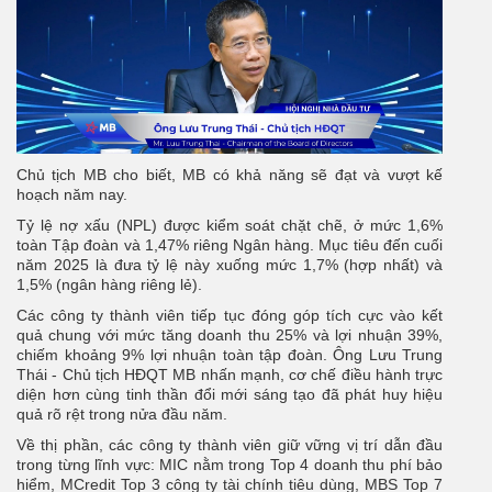
Chủ tịch MB cho biết, MB có khả năng sẽ đạt và vượt kế
hoạch năm nay.
Tỷ lệ nợ xấu (NPL) được kiểm soát chặt chẽ, ở mức 1,6%
toàn Tập đoàn và 1,47% riêng Ngân hàng. Mục tiêu đến cuối
năm 2025 là đưa tỷ lệ này xuống mức 1,7% (hợp nhất) và
1,5% (ngân hàng riêng lẻ).
Các công ty thành viên tiếp tục đóng góp tích cực vào kết
quả chung với mức tăng doanh thu 25% và lợi nhuận 39%,
chiếm khoảng 9% lợi nhuận toàn tập đoàn. Ông Lưu Trung
Thái - Chủ tịch HĐQT MB nhấn mạnh, cơ chế điều hành trực
diện hơn cùng tinh thần đổi mới sáng tạo đã phát huy hiệu
quả rõ rệt trong nửa đầu năm.
Về thị phần, các công ty thành viên giữ vững vị trí dẫn đầu
trong từng lĩnh vực: MIC nằm trong Top 4 doanh thu phí bảo
hiểm, MCredit Top 3 công ty tài chính tiêu dùng, MBS Top 7