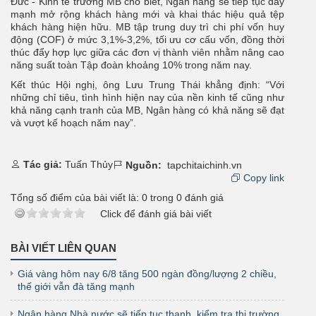
Đức - Kinh tế trưởng MB cho biết, Ngân hàng sẽ tiếp tục đẩy
mạnh mở rộng khách hàng mới và khai thác hiệu quả tệp
khách hàng hiện hữu. MB tập trung duy trì chi phí vốn huy
động (COF) ở mức 3,1%-3,2%, tối ưu cơ cấu vốn, đồng thời
thúc đẩy hợp lực giữa các đơn vị thành viên nhằm nâng cao
năng suất toàn Tập đoàn khoảng 10% trong năm nay.
Kết thúc Hội nghị, ông Lưu Trung Thái khẳng định: “Với
những chỉ tiêu, tình hình hiện nay của nền kinh tế cũng như
khả năng cạnh tranh của MB, Ngân hàng có khả năng sẽ đạt
và vượt kế hoạch năm nay”.
Tác giả:
Tuấn Thủy
Nguồn:
tapchitaichinh.vn
Copy link
Tổng số điểm của bài viết là:
0
trong
0
đánh giá
Click để đánh giá bài viết
BÀI VIẾT LIÊN QUAN
Giá vàng hôm nay 6/8 tăng 500 ngàn đồng/lượng 2 chiều,
thế giới vẫn đà tăng mạnh
Ngân hàng Nhà nước sẽ tiếp tục thanh, kiểm tra thị trường