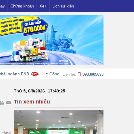
nay
Chứng khoán
Xe+
Lịch sự kiện
F&B
Công ty chứng khoán 'chung nhà' với MoMo lỗ quý II hơn 
Liên hệ:
0983985693
Thứ 5, 6/8/2026
17
:
40
:
26
Tin xem nhiều
à tăng