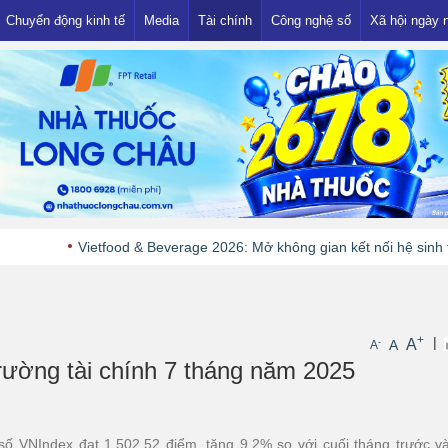
Chuyển động kinh tế
Media
Tài chính
Công nghệ số
Xã hội ngày 
Thị trường
Ngân hàng
Showbiz
Khuyến mại
Đầu tư
Nhà đất
Tiền - Vàng
Vietfood & Beverage 2026: Mở không gian kết nối hệ sinh thái ngành 
+
|
A
-
A
A
ường tài chính 7 tháng năm 2025
 số VNIndex đạt 1.502,52 điểm, tăng 9,2% so với cuối tháng trước v