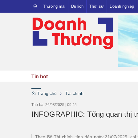
Thương mại
Du lịch
Thời sự
Doanh nghiệp
Xuất nhập khẩu
Trong nước
Người Việt - Hàng Việt
Quốc tế
OCOP
Pháp luật
Emagazine
Tin hot
Trang chủ
Tài chính
Thứ ba, 26/08/2025
|
09:45
INFOGRAPHIC: Tổng quan thị tr
Theo Bộ Tài chính, tính đến ngày 31/07/2025, chỉ