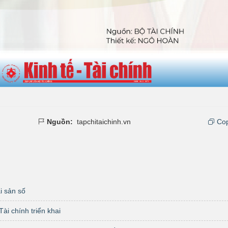
Nguồn:
tapchitaichinh.vn
Cop
i sản số
ài chính triển khai