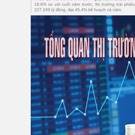
18,6% so với cuối năm trước; thị trường trái ph
227.249 tỷ đồng, đạt 45,4% kế hoạch cả năm.