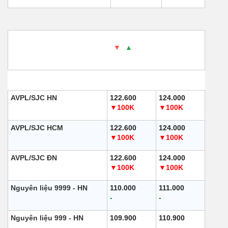
1. DOJI
- Cập nhật: 08/08/2025 10:00 - Thời gian
website nguồn cung cấp -
▼
/
▲
So với ngày hôm
qua.
Loại
Mua vào
Bán ra
AVPL/SJC HN
122.600
124.000
▼100K
▼100K
AVPL/SJC HCM
122.600
124.000
▼100K
▼100K
AVPL/SJC ĐN
122.600
124.000
▼100K
▼100K
Nguyên liệu 9999 - HN
110.000
111.000
-
-
Nguyên liệu 999 - HN
109.900
110.900
-
-