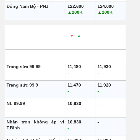
Đông Nam Bộ - PNJ
122.600
124.000
▲200K
▲200K
3. AJC
- Cập nhật: 08/08/2025 10:00 - Thời gian
website nguồn cung cấp -
▼
/
▲
So với ngày hôm
qua.
Loại
Mua vào
Bán ra
Trang sức 99.99
11,480
11,930
-
-
Trang sức 99.9
11,470
11,920
-
-
NL 99.99
10,830
-
-
Nhẫn tròn không ép vỉ
10,830
-
T.Bình
-