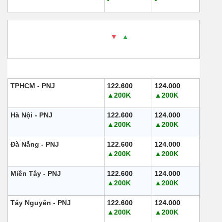
2. PNJ
- Cập nhật: 08/08/2025 10:00 - Thời gian
website nguồn cung cấp -
▼
/
▲
So với ngày hôm
qua.
Khu vực
Mua vào
Bán ra
TPHCM - PNJ
122.600
124.000
▲200K
▲200K
Hà Nội - PNJ
122.600
124.000
▲200K
▲200K
Đà Nẵng - PNJ
122.600
124.000
▲200K
▲200K
Miền Tây - PNJ
122.600
124.000
▲200K
▲200K
Tây Nguyên - PNJ
122.600
124.000
▲200K
▲200K