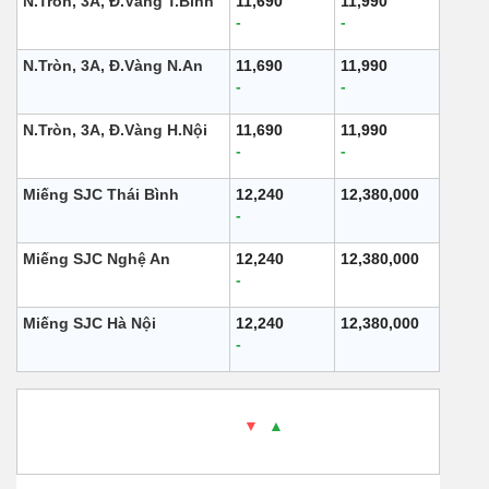
N.Tròn, 3A, Đ.Vàng T.Bình
11,690
11,990
-
-
N.Tròn, 3A, Đ.Vàng N.An
11,690
11,990
-
-
N.Tròn, 3A, Đ.Vàng H.Nội
11,690
11,990
-
-
Miếng SJC Thái Bình
12,240
12,380,000
-
Miếng SJC Nghệ An
12,240
12,380,000
-
Miếng SJC Hà Nội
12,240
12,380,000
-
4. SJC
- Cập nhật: 08/08/2025 10:00 - Thời gian
website nguồn cung cấp -
▼
/
▲
So với ngày hôm
qua.