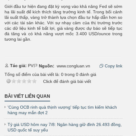
Giới đầu tư hiện đang đặt kỳ vọng vào khả năng Fed sẽ sớm
hạ lãi suất để kích thích tăng trưởng kinh tế. Trong bối cảnh
lãi suất thấp, vàng trở thành lựa chọn đầu tư hấp dẫn hơn so
với các tài sản khác. Với sự nhạy cảm của thị trường trước
các dữ liệu kinh tế bất lợi, giá vàng được dự báo sẽ tiếp tục
đà tăng và có khả năng vượt mốc 3.400 USD/ounce trong
tương lai gần.
Tác giả:
PV
Nguồn:
www.congluan.vn
Copy link
Tổng số điểm của bài viết là:
0
trong
0
đánh giá
Click để đánh giá bài viết
BÀI VIẾT LIÊN QUAN
'Cùng OCB rinh quà thịnh vượng' tiếp tục tìm kiếm khách
hàng may mắn đợt 2
Tỷ giá USD hôm nay 7/8: Ngân hàng giữ đỉnh 26.493 đồng,
USD quốc tế suy yếu