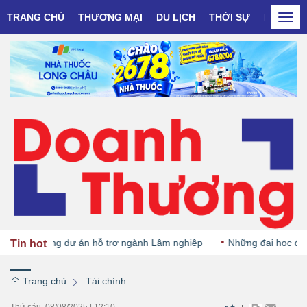
TRANG CHỦ
THƯƠNG MẠI
DU LỊCH
THỜI SỰ
DOANH N
Togg
navi
khởi động dự án hỗ trợ ngành Lâm nghiệp
Những đại học đầu tiên
Tin hot
Trang chủ
Tài chính
Thứ sáu, 08/08/2025
|
12:10
+