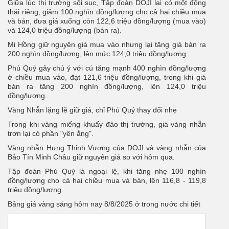
Giữa lúc thị trường sôi sục, Tập đoàn DOJI lại có một động
thái riêng, giảm 100 nghìn đồng/lượng cho cả hai chiều mua
và bán, đưa giá xuống còn 122,6 triệu đồng/lượng (mua vào)
và 124,0 triệu đồng/lượng (bán ra).
Mi Hồng giữ nguyên giá mua vào nhưng lại tăng giá bán ra
200 nghìn đồng/lượng, lên mức 124,0 triệu đồng/lượng.
Phú Quý gây chú ý với cú tăng mạnh 400 nghìn đồng/lượng
ở chiều mua vào, đạt 121,6 triệu đồng/lượng, trong khi giá
bán ra tăng 200 nghìn đồng/lượng, lên 124,0 triệu
đồng/lượng.
Vàng Nhẫn lặng lẽ giữ giá, chỉ Phú Quý thay đổi nhẹ
Trong khi vàng miếng khuấy đảo thị trường, giá vàng nhẫn
trơn lại có phần "yên ắng".
Vàng nhẫn Hưng Thịnh Vượng của DOJI và vàng nhẫn của
Bảo Tín Minh Châu giữ nguyên giá so với hôm qua.
Tập đoàn Phú Quý là ngoại lệ, khi tăng nhẹ 100 nghìn
đồng/lượng cho cả hai chiều mua và bán, lên 116,8 - 119,8
triệu đồng/lượng.
Bảng giá vàng sáng hôm nay 8/8/2025 ở trong nước chi tiết
Giá vàng hôm nay 8/8/2025 (Báo Đà Nẵng tổng hợp)