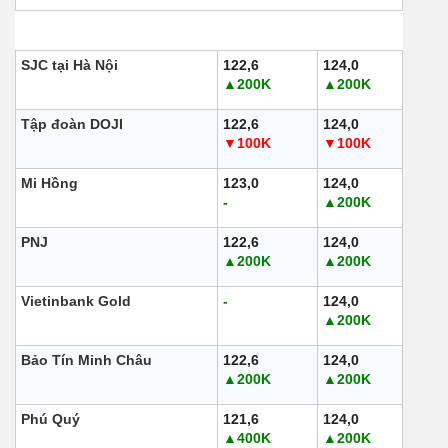
Loại
Mua vào
Bán ra
SJC tại Hà Nội
122,6
124,0
▲200K
▲200K
Tập đoàn DOJI
122,6
124,0
▼100K
▼100K
Mi Hồng
123,0
124,0
-
▲200K
PNJ
122,6
124,0
▲200K
▲200K
Vietinbank Gold
-
124,0
▲200K
Bảo Tín Minh Châu
122,6
124,0
▲200K
▲200K
Phú Quý
121,6
124,0
▲400K
▲200K