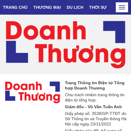
TRANG CHỦ
THƯƠNG MẠI
DU LỊCH
THỜI SỰ
DOANH N
Togg
navi
Trang Thông tin Điện tử Tổng
hợp Doanh Thương
Chịu trách nhiệm trang thông tin
điện tử tổng hợp:
Giám đốc - Vũ Văn Tuấn Anh
Giấy phép số: 3538/GP-TTĐT do
Sở Thông tin và Truyền thông Hà
Nội cấp ngày 23/11/2022
Giấy phép sửa đổi, bổ sung số: