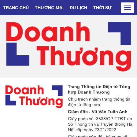
TRANG CHỦ
THƯƠNG MẠI
DU LỊCH
THỜI SỰ
DOANH N
Togg
navi
Trang Thông tin Điện tử Tổng
hợp Doanh Thương
Chịu trách nhiệm trang thông tin
điện tử tổng hợp:
Giám đốc - Vũ Văn Tuấn Anh
Giấy phép số: 3538/GP-TTĐT do
Sở Thông tin và Truyền thông Hà
Nội cấp ngày 23/11/2022
Giấy phép sửa đổi, bổ sung số: