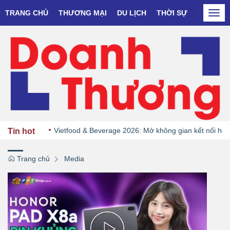
TRANG CHỦ
THƯƠNG MẠI
DU LỊCH
THỜI SỰ
DOANH N
Togg
navi
Vietfood & Beverage 2026: Mở không gian kết nối hệ sin
Tin hot
Trang chủ
Media