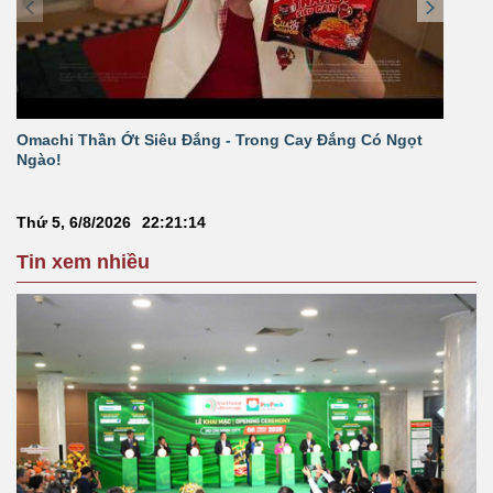
Omachi Thần Ớt Siêu Đắng - Trong Cay Đắng Có Ngọt
MUA
Ngào!
QUÀ
Thứ 5, 6/8/2026
22
:
21
:
14
Tin xem nhiều