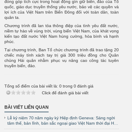
đóng góp tích cực trong hoạt động gìn giữ biển, đảo của Tổ
quốc, giáo dục truyền thống yêu nước, bảo vệ các quyền và
lợi ích của Việt Nam trên Biển Đông đối với toàn dân, toàn
quân ta.
Chương trình đã lan tỏa thông điệp của tình yêu đất nước,
niềm tự hào về vùng trời, vùng biển Việt Nam, của khát vọng
kiến tạo đất nước Việt Nam hùng cường, hòa bình và hạnh
phúc.
Tại chương trình, Ban Tổ chức chương trình đã trao tặng 20
chiếc máy tính xách tay trị giá 300 triệu đồng cho Quân
chủng Hải quân nhằm phục vụ nâng cao công tác tuyên
truyền biển, đảo.
Tổng số điểm của bài viết là:
0
trong
0
đánh giá
Click để đánh giá bài viết
BÀI VIẾT LIÊN QUAN
Lễ kỷ niệm 70 năm ngày ký Hiệp định Geneva: Sáng ngời
tâm thế, bản lĩnh, bản sắc ngoại giao Việt Nam thời đại Hồ
Chí Minh