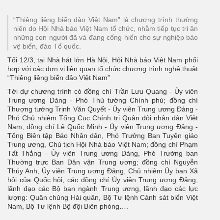
“Thiêng liêng biển đảo Việt Nam” là chương trình thường
niên do Hội Nhà báo Việt Nam tổ chức, nhằm tiếp tục tri ân
những con người đã và đang cống hiến cho sự nghiệp bảo
vệ biển, đảo Tổ quốc.
Tối 12/3, tại Nhà hát lớn Hà Nội, Hội Nhà báo Việt Nam phối
hợp với các đơn vị liên quan tổ chức chương trình nghệ thuật
“Thiêng liêng biển đảo Việt Nam”
Tới dự chương trình có đồng chí Trần Lưu Quang - Ủy viên
Trung ương Đảng - Phó Thủ tướng Chính phủ; đồng chí
Thượng tướng Trịnh Văn Quyết - Ủy viên Trung ương Đảng -
Phó Chủ nhiệm Tổng Cục Chính trị Quân đội nhân dân Việt
Nam; đồng chí Lê Quốc Minh - Ủy viên Trung ương Đảng -
Tổng Biên tập Báo Nhân dân, Phó Trưởng Ban Tuyên giáo
Trung ương, Chủ tịch Hội Nhà báo Việt Nam; đồng chí Phạm
Tất Thắng - Ủy viên Trung ương Đảng, Phó Trưởng ban
Thường trực Ban Dân vận Trung ương; đồng chí Nguyễn
Thúy Anh, Ủy viên Trung ương Đảng, Chủ nhiệm Ủy ban Xã
hội của Quốc hội; các đồng chí Ủy viên Trung ương Đảng,
lãnh đạo các Bộ ban ngành Trung ương, lãnh đạo các lực
lượng: Quân chủng Hải quân, Bộ Tư lệnh Cảnh sát biển Việt
Nam, Bộ Tư lệnh Bộ đội Biên phòng….