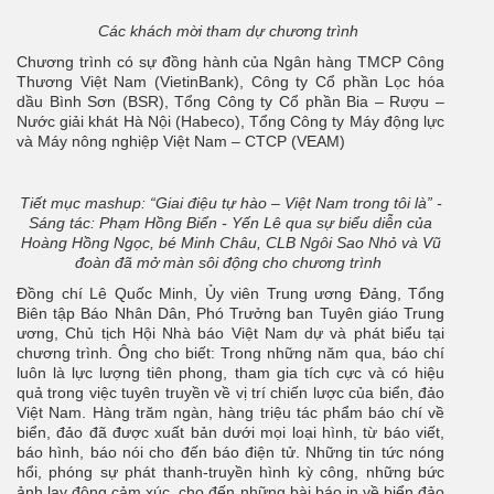
Các khách mời tham dự chương trình
Chương trình có sự đồng hành của Ngân hàng TMCP Công
Thương Việt Nam (VietinBank), Công ty Cổ phần Lọc hóa
dầu Bình Sơn (BSR), Tổng Công ty Cổ phần Bia – Rượu –
Nước giải khát Hà Nội (Habeco), Tổng Công ty Máy động lực
và Máy nông nghiệp Việt Nam – CTCP (VEAM)
Tiết mục mashup: “Giai điệu tự hào – Việt Nam trong tôi là” -
Sáng tác: Phạm Hồng Biển - Yến Lê qua sự biểu diễn của
Hoàng Hồng Ngọc, bé Minh Châu, CLB Ngôi Sao Nhỏ và Vũ
đoàn đã mở màn sôi động cho chương trình
Đồng chí Lê Quốc Minh, Ủy viên Trung ương Đảng, Tổng
Biên tập Báo Nhân Dân, Phó Trưởng ban Tuyên giáo Trung
ương, Chủ tịch Hội Nhà báo Việt Nam dự và phát biểu tại
chương trình. Ông cho biết: Trong những năm qua, báo chí
luôn là lực lượng tiên phong, tham gia tích cực và có hiệu
quả trong việc tuyên truyền về vị trí chiến lược của biển, đảo
Việt Nam. Hàng trăm ngàn, hàng triệu tác phẩm báo chí về
biển, đảo đã được xuất bản dưới mọi loại hình, từ báo viết,
báo hình, báo nói cho đến báo điện tử. Những tin tức nóng
hổi, phóng sự phát thanh-truyền hình kỳ công, những bức
ảnh lay động cảm xúc, cho đến những bài báo in về biển đảo