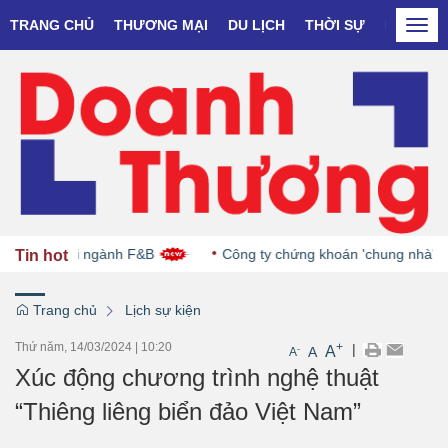
TRANG CHỦ
THƯƠNG MẠI
DU LỊCH
THỜI SỰ
DOANH N
Togg
navi
ệ sinh thái ngành F&B
Công ty chứng khoán 'chung nhà' với M
Tin hot
Trang chủ
Lịch sự kiện
Thứ năm, 14/03/2024
|
10:20
+
|
A
-
A
A
Xúc động chương trình nghệ thuật
“Thiêng liêng biển đảo Việt Nam”