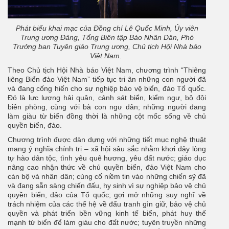
Phát biểu khai mạc của Đồng chí Lê Quốc Minh, Ủy viên
Trung ương Đảng, Tổng Biên tập Báo Nhân Dân, Phó
Trưởng ban Tuyên giáo Trung ương, Chủ tịch Hội Nhà báo
Việt Nam.
Theo Chủ tịch Hội Nhà báo Việt Nam, chương trình “Thiêng
liêng Biển đảo Việt Nam” tiếp tục tri ân những con người đã
và đang cống hiến cho sự nghiệp bảo vệ biển, đảo Tổ quốc.
Đó là lực lượng hải quân, cảnh sát biển, kiểm ngư, bộ đội
biên phòng, cùng với bà con ngư dân; những người đang
làm giàu từ biển đồng thời là những cột mốc sống về chủ
quyền biển, đảo.
Chương trình được dàn dựng với những tiết mục nghệ thuật
mang ý nghĩa chính trị – xã hội sâu sắc nhằm khơi dậy lòng
tự hào dân tộc, tình yêu quê hương, yêu đất nước; giáo dục
nâng cao nhận thức về chủ quyền biển, đảo Việt Nam cho
cán bộ và nhân dân; củng cố niềm tin vào những chiến sỹ đã
và đang sẵn sàng chiến đấu, hy sinh vì sự nghiệp bảo vệ chủ
quyền biển, đảo của Tổ quốc; gợi mở những suy nghĩ về
trách nhiệm của các thế hệ về đấu tranh gìn giữ, bảo vệ chủ
quyền và phát triển bền vững kinh tế biển, phát huy thế
mạnh từ biển để làm giàu cho đất nước; tuyên truyền những