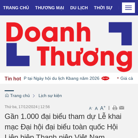
TRANG CHỦ
THƯƠNG MẠI
DU LỊCH
THỜI SỰ
DOANH N
Togg
navi
OP tại Ngày hội du lịch Kbang năm 2026
Giá cà phê giảm d
Tin hot
Trang chủ
Lịch sự kiện
Thứ ba, 17/12/2024
|
12:56
+
|
A
-
A
A
Gần 1.000 đại biểu tham dự Lễ khai
mạc Đại hội đại biểu toàn quốc Hội
Liên hiệp Thanh niên Việt Nam