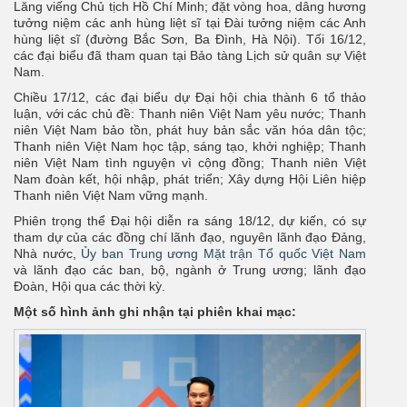
Lăng viếng Chủ tịch Hồ Chí Minh; đặt vòng hoa, dâng hương
tưởng niệm các anh hùng liệt sĩ tại Đài tưởng niệm các Anh
hùng liệt sĩ (đường Bắc Sơn, Ba Đình, Hà Nội). Tối 16/12,
các đại biểu đã tham quan tại Bảo tàng Lịch sử quân sự Việt
Nam.
Chiều 17/12, các đại biểu dự Đại hội chia thành 6 tổ thảo
luận, với các chủ đề: Thanh niên Việt Nam yêu nước; Thanh
niên Việt Nam bảo tồn, phát huy bản sắc văn hóa dân tộc;
Thanh niên Việt Nam học tập, sáng tạo, khởi nghiệp; Thanh
niên Việt Nam tình nguyện vì cộng đồng; Thanh niên Việt
Nam đoàn kết, hội nhập, phát triển; Xây dựng Hội Liên hiệp
Thanh niên Việt Nam vững mạnh.
Phiên trọng thể Đại hội diễn ra sáng 18/12, dự kiến, có sự
tham dự của các đồng chí lãnh đạo, nguyên lãnh đạo Đảng,
Nhà nước,
Ủy ban Trung ương Mặt trận Tổ quốc Việt Nam
và lãnh đạo các ban, bộ, ngành ở Trung ương; lãnh đạo
Đoàn, Hội qua các thời kỳ.
Một số hình ảnh ghi nhận tại phiên khai mạc: