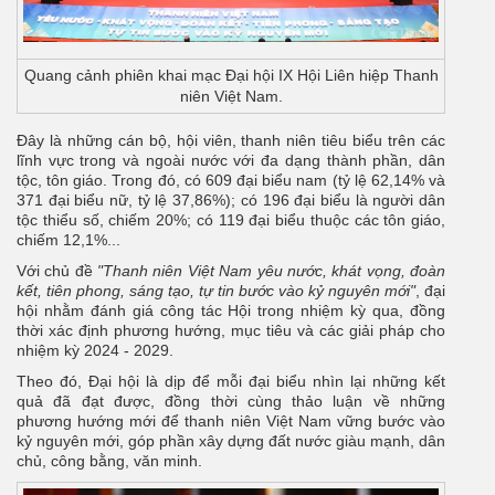
Quang cảnh phiên khai mạc Đại hội IX Hội Liên hiệp Thanh
niên Việt Nam.
Đây là những cán bộ, hội viên, thanh niên tiêu biểu trên các
lĩnh vực trong và ngoài nước với đa dạng thành phần, dân
tộc, tôn giáo. Trong đó, có 609 đại biểu nam (tỷ lệ 62,14% và
371 đại biểu nữ, tỷ lệ 37,86%); có 196 đại biểu là người dân
tộc thiểu số, chiếm 20%; có 119 đại biểu thuộc các tôn giáo,
chiếm 12,1%...
Với chủ đề
"Thanh niên Việt Nam yêu nước, khát vọng, đoàn
kết, tiên phong, sáng tạo, tự tin bước vào kỷ nguyên mới"
, đại
hội nhằm đánh giá công tác Hội trong nhiệm kỳ qua, đồng
thời xác định phương hướng, mục tiêu và các giải pháp cho
nhiệm kỳ 2024 - 2029.
Theo đó, Đại hội là dịp để mỗi đại biểu nhìn lại những kết
quả đã đạt được, đồng thời cùng thảo luận về những
phương hướng mới để thanh niên Việt Nam vững bước vào
kỷ nguyên mới, góp phần xây dựng đất nước giàu mạnh, dân
chủ, công bằng, văn minh.