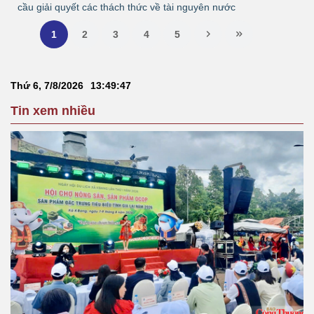
cầu giải quyết các thách thức về tài nguyên nước
1
2
3
4
5
Thứ 6, 7/8/2026
13
:
49
:
49
Tin xem nhiều