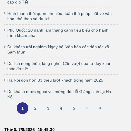
cao dịp Tết
Hình thành thói quen tìm hiểu, tuân thủ pháp luật về văn
hóa, thể thao và du lịch
Phú Quốc: 20 danh lam thắng cảnh tiêu biểu cho hành
trình khám phá
Du khách trải nghiệm Ngày hội Văn hóa các dân tộc xã
Sam Mứn
Du lịch nông thôn, làng nghề: Cần vượt qua tư duy khai
thác đơn lẻ
Hà Nội đón hơn 33 triệu lượt khách trong năm 2025
Du khách nước ngoài vui mừng đón lễ Giáng sinh tại Hà
Nội
1
2
3
4
5
Thứ 6, 7/8/2026
15
:
49
:
31