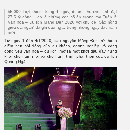
55.000 lượt khách trong 4 ngày, doanh thu ước tính đạt
27,5 tỷ đồng – đó là những con số ấn tượng mà Tuần lễ
Văn hóa – Du lịch Măng Đen 2026 với chủ đề “Sắc hồng
giữa đại ngàn” đã ghi dấu ngay trong những ngày đầu năm
mới.
Từ ngày 1 đến 4/1/2026, cao nguyên Măng Đen trở thành
điểm hẹn sôi động của du khách, doanh nghiệp và cộng
đồng yêu văn hóa – du lịch, mở ra một khởi đầu đầy hứng
khởi cho năm mới và cho hành trình phát triển của du lịch
Quảng Ngãi.