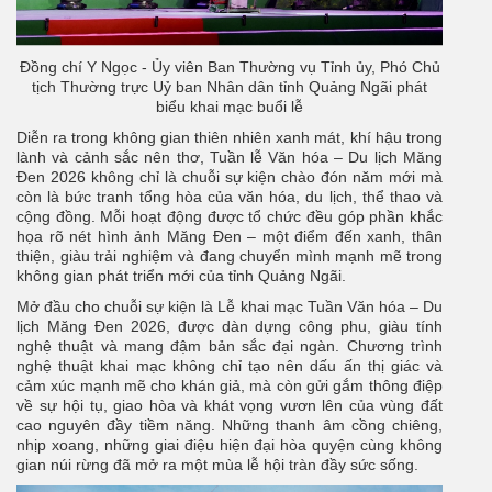
Đồng chí Y Ngọc - Ủy viên Ban Thường vụ Tỉnh ủy, Phó Chủ
tịch Thường trực Uỷ ban Nhân dân tỉnh Quảng Ngãi phát
biểu khai mạc buổi lễ
Diễn ra trong không gian thiên nhiên xanh mát, khí hậu trong
lành và cảnh sắc nên thơ, Tuần lễ Văn hóa – Du lịch Măng
Đen 2026 không chỉ là chuỗi sự kiện chào đón năm mới mà
còn là bức tranh tổng hòa của văn hóa, du lịch, thể thao và
cộng đồng. Mỗi hoạt động được tổ chức đều góp phần khắc
họa rõ nét hình ảnh Măng Đen – một điểm đến xanh, thân
thiện, giàu trải nghiệm và đang chuyển mình mạnh mẽ trong
không gian phát triển mới của tỉnh Quảng Ngãi.
Mở đầu cho chuỗi sự kiện là Lễ khai mạc Tuần Văn hóa – Du
lịch Măng Đen 2026, được dàn dựng công phu, giàu tính
nghệ thuật và mang đậm bản sắc đại ngàn. Chương trình
nghệ thuật khai mạc không chỉ tạo nên dấu ấn thị giác và
cảm xúc mạnh mẽ cho khán giả, mà còn gửi gắm thông điệp
về sự hội tụ, giao hòa và khát vọng vươn lên của vùng đất
cao nguyên đầy tiềm năng. Những thanh âm cồng chiêng,
nhịp xoang, những giai điệu hiện đại hòa quyện cùng không
gian núi rừng đã mở ra một mùa lễ hội tràn đầy sức sống.