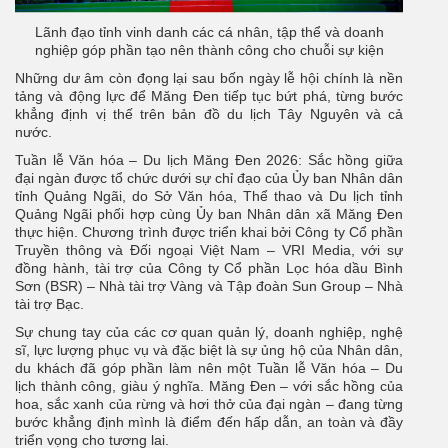
Lãnh đạo tỉnh vinh danh các cá nhân, tập thể và doanh
nghiệp góp phần tạo nên thành công cho chuỗi sự kiện
Những dư âm còn đọng lại sau bốn ngày lễ hội chính là nền
tảng và động lực để Măng Đen tiếp tục bứt phá, từng bước
khẳng định vị thế trên bản đồ du lịch Tây Nguyên và cả
nước.
Tuần lễ Văn hóa – Du lịch Măng Đen 2026: Sắc hồng giữa
đại ngàn được tổ chức dưới sự chỉ đạo của Ủy ban Nhân dân
tỉnh Quảng Ngãi, do Sở Văn hóa, Thể thao và Du lịch tỉnh
Quảng Ngãi phối hợp cùng Ủy ban Nhân dân xã Măng Đen
thực hiện. Chương trình được triển khai bởi Công ty Cổ phần
Truyền thông và Đối ngoại Việt Nam – VRI Media, với sự
đồng hành, tài trợ của Công ty Cổ phần Lọc hóa dầu Bình
Sơn (BSR) – Nhà tài trợ Vàng và Tập đoàn Sun Group – Nhà
tài trợ Bạc.
Sự chung tay của các cơ quan quản lý, doanh nghiệp, nghệ
sĩ, lực lượng phục vụ và đặc biệt là sự ủng hộ của Nhân dân,
du khách đã góp phần làm nên một Tuần lễ Văn hóa – Du
lịch thành công, giàu ý nghĩa. Măng Đen – với sắc hồng của
hoa, sắc xanh của rừng và hơi thở của đại ngàn – đang từng
bước khẳng định mình là điểm đến hấp dẫn, an toàn và đầy
triển vọng cho tương lai.