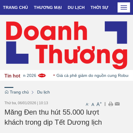
TRANG CHỦ
THƯƠNG MẠI
DU LỊCH
THỜI SỰ
DOANH N
Togg
navi
ang năm 2026
Giá cà phê giảm do nguồn cung Robusta gia t
Tin hot
Trang chủ
Du lịch
Thứ ba, 06/01/2026
|
10:13
+
|
A
-
A
A
Măng Đen thu hút 55.000 lượt
khách trong dịp Tết Dương lịch