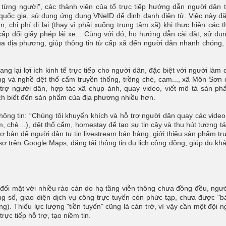
từng người", các thành viên của tổ trực tiếp hướng dẫn người dân t
quốc gia, sử dụng ứng dụng VNeID để định danh điện tử. Việc này đặ
, chi phí đi lại (thay vì phải xuống trung tâm xã) khi thực hiện các t
ấp đổi giấy phép lái xe... Cùng với đó, họ hướng dẫn cài đặt, sử dụ
ủa địa phương, giúp thông tin từ cấp xã đến người dân nhanh chóng,
lại lợi ích kinh tế trực tiếp cho người dân, đặc biệt với người làm d
đồng và nghề dệt thổ cẩm truyền thống, trồng chè, cam..., xã Môn Sơn 
trợ người dân, hợp tác xã chụp ảnh, quay video, viết mô tả sản p
ch biết đến sản phẩm của địa phương nhiều hơn.
g tin: “Chúng tôi khuyến khích và hỗ trợ người dân quay các vide
cam, chè…), dệt thổ cẩm, homestay để tạo sự tin cậy và thu hút tương tá
 bản để người dân tự tin livestream bán hàng, giới thiệu sản phẩm trự
sơ trên Google Maps, đăng tải thông tin du lịch cộng đồng, giúp du kh
 đối mặt với nhiều rào cản do hạ tầng viễn thông chưa đồng đều, ngư
ng số, giao diện dịch vụ công trực tuyến còn phức tạp, chưa được "b
). Thiếu lực lượng "tiền tuyến" cũng là cản trở, vì vậy cần một đội 
rực tiếp hỗ trợ, tạo niềm tin.