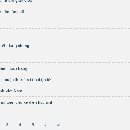
ần mềm gián điệp
n nền tảng số
nhất dùng chung
nghiệm bán hàng
g cuộc thi kiếm tiền điện tử
inh Việt Nam
an toàn cho xe điện học sinh
3
4
5