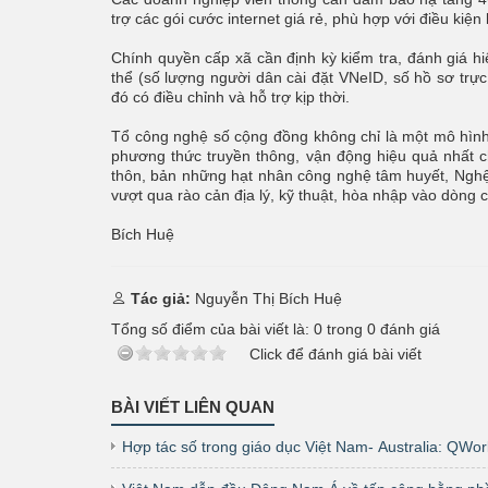
trợ các gói cước internet giá rẻ, phù hợp với điều kiện
Chính quyền cấp xã cần định kỳ kiểm tra, đánh giá h
thể (số lượng người dân cài đặt VNeID, số hồ sơ trự
đó có điều chỉnh và hỗ trợ kịp thời.
Tổ công nghệ số cộng đồng không chỉ là một mô hình h
phương thức truyền thông, vận động hiệu quả nhất c
thôn, bản những hạt nhân công nghệ tâm huyết, Nghệ
vượt qua rào cản địa lý, kỹ thuật, hòa nhập vào dòng c
Bích Huệ
Tác giả:
Nguyễn Thị Bích Huệ
Tổng số điểm của bài viết là:
0
trong
0
đánh giá
Click để đánh giá bài viết
BÀI VIẾT LIÊN QUAN
Hợp tác số trong giáo dục Việt Nam- Australia: QWo