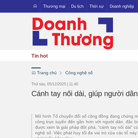
Thương mại
Du lịch
Thời sự
Doanh nghiệp
Xuất nhập khẩu
Trong nước
Người Việt - Hàng Việt
Quốc tế
OCOP
Pháp luật
Tin hot
Emagazine
Trang chủ
Công nghệ số
Thứ sáu, 05/12/2025
|
11:40
Cánh tay nối dài, giúp người dâ
Mô hình Tổ chuyển đổi số cộng đồng đang chứng minh
công trực tuyến đến gần hơn với người dân, đặc b
được xem là giải pháp đột phá, "cánh tay nối dài" c
nghệ số. Việc phát huy tối đa vai trò của các tổ nà