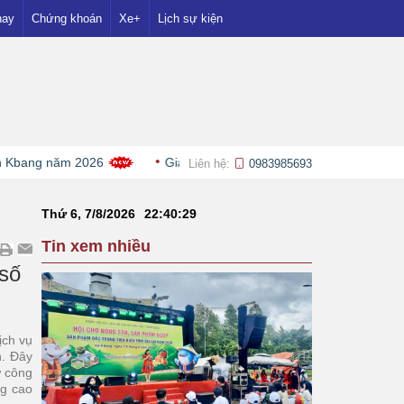
nay
Chứng khoán
Xe+
Lịch sự kiện
bang năm 2026
Giá cà phê giảm do nguồn cung Robusta gia 
Liên hệ:
0983985693
Thứ 6, 7/8/2026
22
:
40
:
30
Tin xem nhiều
 số
ịch vụ
n. Đây
ừ công
ng cao