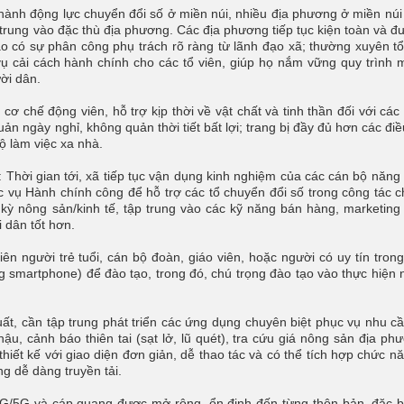
hành động lực chuyển đổi số ở miền núi, nhiều địa phương ở miền nú
 trung vào đặc thù địa phương. Các địa phương tiếp tục kiện toàn và đ
o có sự phân công phụ trách rõ ràng từ lãnh đạo xã; thường xuyên t
ụ cải cách hành chính cho các tổ viên, giúp họ nắm vững quy trình 
ời dân.
ơ chế động viên, hỗ trợ kịp thời về vật chất và tinh thần đối với các
ản ngày nghỉ, không quản thời tiết bất lợi; trang bị đầy đủ hơn các điề
bộ làm việc xa nhà.
hời gian tới, xã tiếp tục vận dụng kinh nghiệm của các cán bộ năng
 vụ Hành chính công để hỗ trợ các tổ chuyển đổi số trong công tác 
kỳ nông sản/kinh tế, tập trung vào các kỹ năng bán hàng, marketing
 dân tốt hơn.
iên người trẻ tuổi, cán bộ đoàn, giáo viên, hoặc người có uy tín tron
g smartphone) để đào tạo, trong đó, chú trọng đào tạo vào thực hiện
t, cần tập trung phát triển các ứng dụng chuyên biệt phục vụ nhu c
ậu, cảnh báo thiên tai (sạt lở, lũ quét), tra cứu giá nông sản địa phư
hiết kế với giao diện đơn giản, dễ thao tác và có thể tích hợp chức n
g dễ dàng truyền tải.
G/5G và cáp quang được mở rộng, ổn định đến từng thôn bản, đặc b