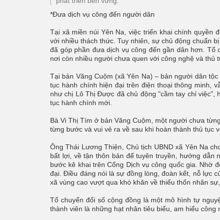
phát triển bền vững.
*Đưa dịch vụ công đến người dân
Tại xã miền núi Yên Na, việc triển khai chính quyền
với nhiều thách thức. Tuy nhiên, sự chủ động chuẩn b
đã góp phần đưa dịch vụ công đến gần dân hơn. Tổ chu
nơi còn nhiều người chưa quen với công nghệ và thủ t
Tại bản Văng Cuộm (xã Yên Na) – bản người dân tộc Th
tục hành chính hiện đại trên điện thoại thông minh,
như chị Lô Thị Được đã chủ động "cầm tay chỉ việc", 
tục hành chính mới.
Bà Vi Thị Tím ở bản Văng Cuộm, một người chưa từng t
từng bước và vui vẻ ra về sau khi hoàn thành thủ tục 
Ông Thái Lương Thiện, Chủ tịch UBND xã Yên Na cho b
bất lợi, về tận thôn bản để tuyên truyền, hướng dẫn 
bước kê khai trên Cổng Dịch vụ công quốc gia. Nhờ đ
đại. Điều đáng nói là sự đồng lòng, đoàn kết, nỗ lực c
xã vùng cao vượt qua khó khăn về thiếu thốn nhân sự, 
Tổ chuyển đổi số cộng đồng là một mô hình tự nguyệ
thành viên là những hạt nhân tiêu biểu, am hiểu công