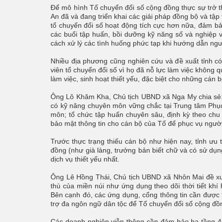
Để mô hình Tổ chuyển đổi số cộng đồng thực sự trở t
An đã và đang triển khai các giải pháp đồng bộ và tập
tổ chuyển đổi số hoạt động tích cực hơn nữa, đảm bả
các buổi tập huấn, bồi dưỡng kỹ năng số và nghiệp v
cách xử lý các tình huống phức tạp khi hướng dẫn ngư
Nhiều địa phương cũng nghiên cứu và đề xuất tỉnh có c
viên tổ chuyển đổi số vì họ đã nỗ lực làm việc không qu
làm việc, sinh hoạt thiết yếu, đặc biệt cho những cán 
Ông Lô Khăm Kha, Chủ tịch UBND xã Nga My chia sẻ: T
có kỹ năng chuyên môn vững chắc tại Trung tâm Phục
môn; tổ chức tập huấn chuyên sâu, định kỳ theo chu 
bảo mật thông tin cho cán bộ của Tổ để phục vụ người
Trước thực trạng thiếu cán bộ như hiện nay, tỉnh ưu t
đồng (như già làng, trưởng bản biết chữ và có sử dụn
dịch vụ thiết yếu nhất.
Ông Lê Hồng Thái, Chủ tịch UBND xã Nhôn Mai đề xuấ
thù của miền núi như ứng dụng theo dõi thời tiết khí h
Bên cạnh đó, các ứng dụng, cổng thông tin cần được t
trợ đa ngôn ngữ dân tộc để Tổ chuyển đổi số cộng đồn
Các doanh nghiệp viễn thông cần đảm bảo hạ tầng 4