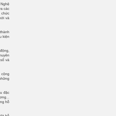
i Nghệ
ưa các
ổ chức
mới và
 thành
u kiện
 động,
chuyên
 số và
g cộng
 những
ầu đặc
ơng...
ăng hỗ
iệt hỗ