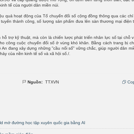
 kinh tế của người dân miền núi.
iệu quả hoạt động của Tổ chuyển đổi số cộng đồng thông qua các chỉ
c tuyến thành công, số lượng sản phẩm đưa lên sàn thương mại điện t
ỗ trợ kỹ thuật, mà còn là chiến lược phát triển nhân lực số tại chỗ 
ho công cuộc chuyển đổi số ở vùng khó khăn. Bằng cách trang bị c
 An đang xây dựng những "cầu nối số" vững chắc, giúp người dân mi
hảy của nền kinh tế số và xã hội số./.
Nguồn:
TTXVN
Cop
rld mở đường học tập xuyên quốc gia bằng AI