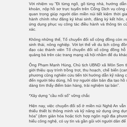
Với nhiệm vụ "Đi từng ngõ, gõ từng nhà, hướng dẫn 
khoản, nộp hồ sơ trực tuyến trên Cổng Dịch vụ công 
quan trọng giúp người dân miền núi tiết kiệm thời gian
hành chính như đăng ký khai sinh, đăng ký kết hôn, c
ứng dụng phục vụ công tác điều hành và thông tin c
xác.
Không những thế, Tổ chuyển đổi số cộng đồng còn mang 
sinh thái, nông nghiệp. Với lợi thế về du lịch cộng 
đạo các thành viên Tổ chuyển đổi số cộng đồng hỗ 
quảng bá trên các trang mạng xã hội nhằm để du khá
Ông Phạm Mạnh Hùng, Chủ tịch UBND xã Môn Sơn thôn
giới thiệu quy trình trồng trọt, thu hoạch, chế biến (
phương cũng nghiên cứu tiến tới hướng dẫn kỹ năng cơ
đến người tiêu dùng, hỗ trợ người dân bản địa tạo hồ 
dàng tìm thấy điểm bán hàng, trải nghiệm tại bản”.
*Xây dựng “cầu nối số” vững chắc
Hiện nay, việc chuyển đổi số ở miền núi Nghệ An vẫn
thiếu thiết bị thông minh và kỹ năng sử dụng ứng dụ
hóa" (đơn giản hóa hoặc tích hợp ngôn ngữ địa phương
hiểu công nghệ, có uy tín và gần gũi với người dân để t