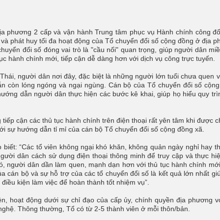
 địa phương 2 cấp và vận hành Trung tâm phục vụ Hành chính công đố
ị và phát huy tối đa hoạt động của Tổ chuyển đổi số cộng đồng ở địa 
yển đổi số đóng vai trò là "cầu nối" quan trọng, giúp người dân miề
ục hành chính mới, tiếp cận dễ dàng hơn với dịch vụ công trực tuyến.
ái, người dân nơi đây, đặc biệt là những người lớn tuổi chưa quen v
 vẫn còn lóng ngóng và ngại ngùng. Cán bộ của Tổ chuyển đổi số cộn
hướng dẫn người dân thực hiện các bước kê khai, giúp họ hiểu quy trì
iếp cận các thủ tục hành chính trên điện thoại rất yên tâm khi được c
với sự hướng dẫn tỉ mỉ của cán bộ Tổ chuyển đổi số cộng đồng xã.
iết: “Các tổ viên không ngại khó khăn, không quản ngày nghỉ hay thờ
người dân cách sử dụng điện thoại thông minh để truy cập và thực hi
ó, người dân dần làm quen, mạnh dạn hơn với thủ tục hành chính mới
ủa cán bộ và sự hỗ trợ của các tổ chuyển đổi số là kết quả lớn nhất gi
điều kiện làm việc để hoàn thành tốt nhiệm vụ”.
n, hoạt động dưới sự chỉ đạo của cấp ủy, chính quyền địa phương v
 nghệ. Thông thường, Tổ có từ 2-5 thành viên ở mỗi thôn/bản.