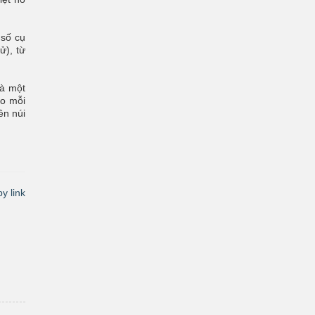
 số cụ
ử), từ
và một
ho mỗi
ền núi
y link