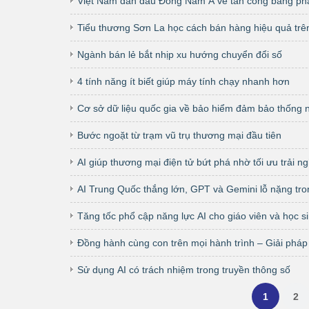
Việt Nam dẫn đầu Đông Nam Á về tấn công bằng ph
Tiểu thương Sơn La học cách bán hàng hiệu quả trê
Ngành bán lẻ bắt nhịp xu hướng chuyển đổi số
4 tính năng ít biết giúp máy tính chạy nhanh hơn
Cơ sở dữ liệu quốc gia về bảo hiểm đảm bảo thống 
Bước ngoặt từ trạm vũ trụ thương mại đầu tiên
AI giúp thương mại điện tử bứt phá nhờ tối ưu trải 
AI Trung Quốc thắng lớn, GPT và Gemini lỗ nặng tron
Tăng tốc phổ cập năng lực AI cho giáo viên và học s
Đồng hành cùng con trên mọi hành trình – Giải pháp 
Sử dụng AI có trách nhiệm trong truyền thông số
1
2