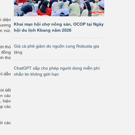
i diện
Khai mạc hội chợ nông sản, OCOP tại Ngày
phương
hội du lịch Kbang năm 2026
n núi,
Giá cà phê giảm do nguồn cung Robusta gia
ới thủ
tăng
g đồng
nh thủ
ChatGPT sắp cho phép người dùng miễn phí
hỉ dẫn
nhắn tin không giới hạn
i tiết
ện các
, hiện
úp các
ới các