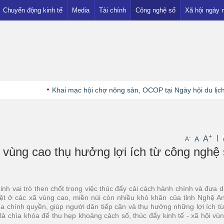
Chuyển động kinh tế
Media
Tài chính
Công nghệ số
Xã hội ngày 
Thị trường
Ngân hàng
Showbiz
Khuyến mại
Đầu tư
Nhà đất
Tiền - Vàng
Khai mạc hội chợ nông sản, OCOP tại Ngày hội du lịch K
+
|
A
-
A
A
n vùng cao thụ hưởng lợi ích từ công nghệ
 vai trò then chốt trong việc thúc đẩy cải cách hành chính và đưa d
iệt ở các xã vùng cao, miền núi còn nhiều khó khăn của tỉnh Nghệ A
ủa chính quyền, giúp người dân tiếp cận và thụ hưởng những lợi ích t
y là chìa khóa để thu hẹp khoảng cách số, thúc đẩy kinh tế - xã hội vù