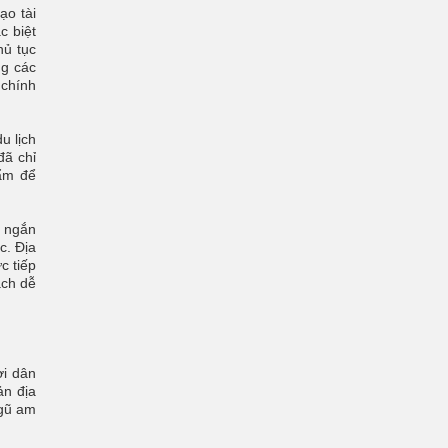
ạo tài
c biệt
hủ tục
ng các
 chính
u lịch
đã chỉ
hẩm để
o ngắn
c. Địa
c tiếp
ách dễ
ời dân
ản địa
ngũ am