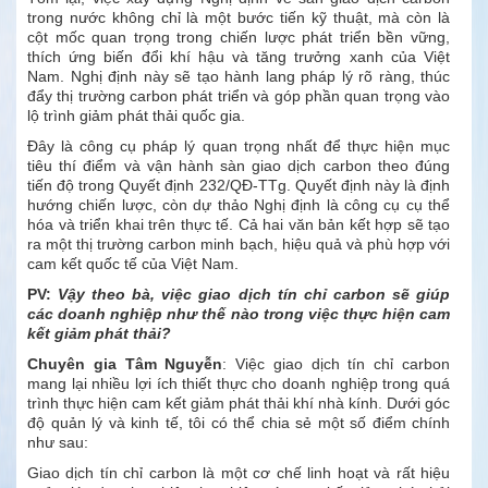
trong nước không chỉ là một bước tiến kỹ thuật, mà còn là
cột mốc quan trọng trong chiến lược phát triển bền vững,
thích ứng biến đổi khí hậu và tăng trưởng xanh của Việt
Nam. Nghị định này sẽ tạo hành lang pháp lý rõ ràng, thúc
đẩy thị trường carbon phát triển và góp phần quan trọng vào
lộ trình giảm phát thải quốc gia.
Đây là công cụ pháp lý quan trọng nhất để thực hiện mục
tiêu thí điểm và vận hành sàn giao dịch carbon theo đúng
tiến độ trong Quyết định 232/QĐ-TTg. Quyết định này là định
hướng chiến lược, còn dự thảo Nghị định là công cụ cụ thể
hóa và triển khai trên thực tế. Cả hai văn bản kết hợp sẽ tạo
ra một thị trường carbon minh bạch, hiệu quả và phù hợp với
cam kết quốc tế của Việt Nam.
PV:
Vậy theo bà, việc giao dịch tín chỉ carbon sẽ giúp
các doanh nghiệp như thế nào trong việc thực hiện cam
kết giảm phát thải?
Chuyên gia
Tâm Nguyễn
: Việc giao dịch tín chỉ carbon
mang lại nhiều lợi ích thiết thực cho doanh nghiệp trong quá
trình thực hiện cam kết giảm phát thải khí nhà kính. Dưới góc
độ quản lý và kinh tế, tôi có thể chia sẻ một số điểm chính
như sau:
Giao dịch tín chỉ carbon là một cơ chế linh hoạt và rất hiệu