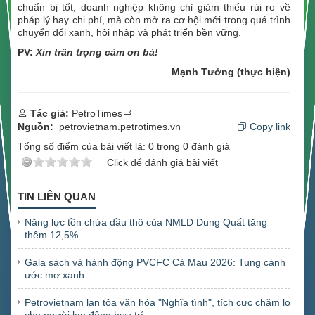
chuẩn bị tốt, doanh nghiệp không chỉ giảm thiểu rủi ro về
pháp lý hay chi phí, mà còn mở ra cơ hội mới trong quá trình
chuyển đổi xanh, hội nhập và phát triển bền vững.
PV:
Xin trân trọng cảm ơn bà!
Mạnh Tưởng (thực hiện)
Tác giả:
PetroTimes
Nguồn:
petrovietnam.petrotimes.vn
Copy link
Tổng số điểm của bài viết là:
0
trong
0
đánh giá
Click để đánh giá bài viết
TIN LIÊN QUAN
Năng lực tồn chứa dầu thô của NMLD Dung Quất tăng
thêm 12,5%
Gala sách và hành động PVCFC Cà Mau 2026: Tung cánh
ước mơ xanh
Petrovietnam lan tỏa văn hóa "Nghĩa tình", tích cực chăm lo
cho người lao động hưu trí