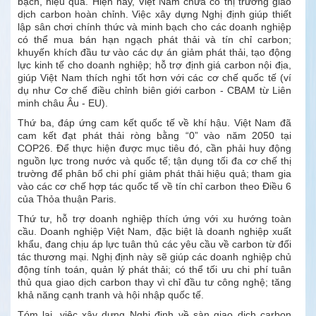
bạch, hiệu quả. Hiện nay, Việt Nam chưa có thị trường giao
dịch carbon hoàn chỉnh. Việc xây dựng Nghị định giúp thiết
lập sân chơi chính thức và minh bạch cho các doanh nghiệp
có thể mua bán hạn ngạch phát thải và tín chỉ carbon;
khuyến khích đầu tư vào các dự án giảm phát thải, tạo động
lực kinh tế cho doanh nghiệp; hỗ trợ định giá carbon nội địa,
giúp Việt Nam thích nghi tốt hơn với các cơ chế quốc tế (ví
dụ như Cơ chế điều chỉnh biên giới carbon - CBAM từ Liên
minh châu Âu - EU).
Thứ ba, đáp ứng cam kết quốc tế về khí hậu. Việt Nam đã
cam kết đạt phát thải ròng bằng “0” vào năm 2050 tại
COP26. Để thực hiện được mục tiêu đó, cần phải huy động
nguồn lực trong nước và quốc tế; tận dụng tối đa cơ chế thị
trường để phân bổ chi phí giảm phát thải hiệu quả; tham gia
vào các cơ chế hợp tác quốc tế về tín chỉ carbon theo Điều 6
của Thỏa thuận Paris.
Thứ tư, hỗ trợ doanh nghiệp thích ứng với xu hướng toàn
cầu. Doanh nghiệp Việt Nam, đặc biệt là doanh nghiệp xuất
khẩu, đang chịu áp lực tuân thủ các yêu cầu về carbon từ đối
tác thương mại. Nghị định này sẽ giúp các doanh nghiệp chủ
động tính toán, quản lý phát thải; có thể tối ưu chi phí tuân
thủ qua giao dịch carbon thay vì chỉ đầu tư công nghệ; tăng
khả năng cạnh tranh và hội nhập quốc tế.
Tóm lại, việc xây dựng Nghị định về sàn giao dịch carbon