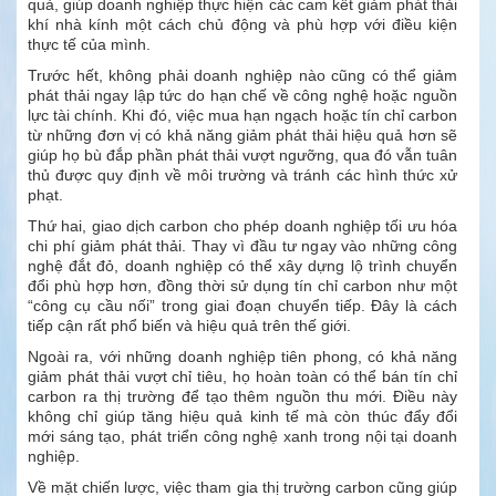
quả, giúp doanh nghiệp thực hiện các cam kết giảm phát thải
khí nhà kính một cách chủ động và phù hợp với điều kiện
thực tế của mình.
Trước hết, không phải doanh nghiệp nào cũng có thể giảm
phát thải ngay lập tức do hạn chế về công nghệ hoặc nguồn
lực tài chính. Khi đó, việc mua hạn ngạch hoặc tín chỉ carbon
từ những đơn vị có khả năng giảm phát thải hiệu quả hơn sẽ
giúp họ bù đắp phần phát thải vượt ngưỡng, qua đó vẫn tuân
thủ được quy định về môi trường và tránh các hình thức xử
phạt.
Thứ hai, giao dịch carbon cho phép doanh nghiệp tối ưu hóa
chi phí giảm phát thải. Thay vì đầu tư ngay vào những công
nghệ đắt đỏ, doanh nghiệp có thể xây dựng lộ trình chuyển
đổi phù hợp hơn, đồng thời sử dụng tín chỉ carbon như một
“công cụ cầu nối” trong giai đoạn chuyển tiếp. Đây là cách
tiếp cận rất phổ biến và hiệu quả trên thế giới.
Ngoài ra, với những doanh nghiệp tiên phong, có khả năng
giảm phát thải vượt chỉ tiêu, họ hoàn toàn có thể bán tín chỉ
carbon ra thị trường để tạo thêm nguồn thu mới. Điều này
không chỉ giúp tăng hiệu quả kinh tế mà còn thúc đẩy đổi
mới sáng tạo, phát triển công nghệ xanh trong nội tại doanh
nghiệp.
Về mặt chiến lược, việc tham gia thị trường carbon cũng giúp