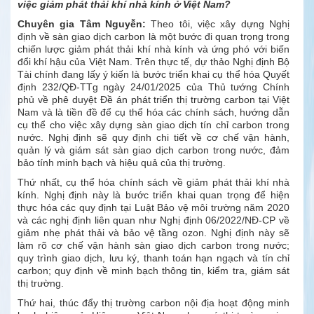
việc giảm phát thải khí nhà kính ở Việt Nam?
Chuyên gia
Tâm Nguyễn:
Theo tôi, việc xây dựng Nghị
định về sàn giao dịch carbon là một bước đi quan trọng trong
chiến lược giảm phát thải khí nhà kính và ứng phó với biến
đổi khí hậu của Việt Nam. Trên thực tế, dự thảo Nghị định Bộ
Tài chính đang lấy ý kiến là bước triển khai cụ thể hóa Quyết
định 232/QĐ-TTg ngày 24/01/2025 của Thủ tướng Chính
phủ về phê duyệt Đề án phát triển thị trường carbon tại Việt
Nam và là tiền đề để cụ thể hóa các chính sách, hướng dẫn
cụ thể cho việc xây dựng sàn giao dịch tín chỉ carbon trong
nước. Nghị định sẽ quy định chi tiết về cơ chế vận hành,
quản lý và giám sát sàn giao dịch carbon trong nước, đảm
bảo tính minh bạch và hiệu quả của thị trường.
Thứ nhất, cụ thể hóa chính sách về giảm phát thải khí nhà
kính. Nghị định này là bước triển khai quan trọng để hiện
thực hóa các quy định tại Luật Bảo vệ môi trường năm 2020
và các nghị định liên quan như Nghị định 06/2022/NĐ-CP về
giảm nhẹ phát thải và bảo vệ tầng ozon. Nghị định này sẽ
làm rõ cơ chế vận hành sàn giao dịch carbon trong nước;
quy trình giao dịch, lưu ký, thanh toán hạn ngạch và tín chỉ
carbon; quy định về minh bạch thông tin, kiểm tra, giám sát
thị trường.
Thứ hai, thúc đẩy thị trường carbon nội địa hoạt động minh