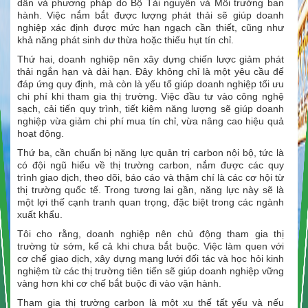
dẫn và phương pháp do Bộ Tài nguyên và Môi trường ban
hành. Việc nắm bắt được lượng phát thải sẽ giúp doanh
nghiệp xác định được mức hạn ngạch cần thiết, cũng như
khả năng phát sinh dư thừa hoặc thiếu hụt tín chỉ.
Thứ hai, doanh nghiệp nên xây dựng chiến lược giảm phát
thải ngắn hạn và dài hạn. Đây không chỉ là một yêu cầu để
đáp ứng quy định, mà còn là yếu tố giúp doanh nghiệp tối ưu
chi phí khi tham gia thị trường. Việc đầu tư vào công nghệ
sạch, cải tiến quy trình, tiết kiệm năng lượng sẽ giúp doanh
nghiệp vừa giảm chi phí mua tín chỉ, vừa nâng cao hiệu quả
hoạt động.
Thứ ba, cần chuẩn bị năng lực quản trị carbon nội bộ, tức là
có đội ngũ hiểu về thị trường carbon, nắm được các quy
trình giao dịch, theo dõi, báo cáo và thậm chí là các cơ hội từ
thị trường quốc tế. Trong tương lai gần, năng lực này sẽ là
một lợi thế cạnh tranh quan trọng, đặc biệt trong các ngành
xuất khẩu.
Tôi cho rằng, doanh nghiệp nên chủ động tham gia thị
trường từ sớm, kể cả khi chưa bắt buộc. Việc làm quen với
cơ chế giao dịch, xây dựng mạng lưới đối tác và học hỏi kinh
nghiệm từ các thị trường tiên tiến sẽ giúp doanh nghiệp vững
vàng hơn khi cơ chế bắt buộc đi vào vận hành.
Tham gia thị trường carbon là một xu thế tất yếu và nếu