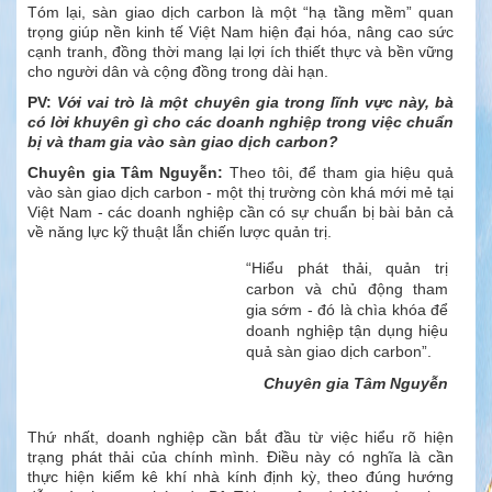
Tóm lại, sàn giao dịch carbon là một “hạ tầng mềm” quan
trọng giúp nền kinh tế Việt Nam hiện đại hóa, nâng cao sức
cạnh tranh, đồng thời mang lại lợi ích thiết thực và bền vững
cho người dân và cộng đồng trong dài hạn.
PV:
Với vai trò là một chuyên gia trong lĩnh vực này, bà
có lời khuyên gì cho các doanh nghiệp trong việc chuẩn
bị và tham gia vào sàn giao dịch carbon?
Chuyên gia
Tâm Nguyễn:
Theo tôi, để tham gia hiệu quả
vào sàn giao dịch carbon - một thị trường còn khá mới mẻ tại
Việt Nam - các doanh nghiệp cần có sự chuẩn bị bài bản cả
về năng lực kỹ thuật lẫn chiến lược quản trị.
“Hiểu phát thải, quản trị
carbon và chủ động tham
gia sớm - đó là chìa khóa để
doanh nghiệp tận dụng hiệu
quả sàn giao dịch carbon”.
Chuyên gia Tâm Nguyễn
Thứ nhất, doanh nghiệp cần bắt đầu từ việc hiểu rõ hiện
trạng phát thải của chính mình. Điều này có nghĩa là cần
thực hiện kiểm kê khí nhà kính định kỳ, theo đúng hướng