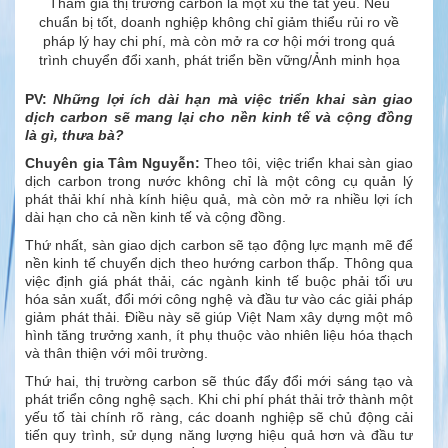
Tham gia thị trường carbon là một xu thế tất yếu. Nếu
chuẩn bị tốt, doanh nghiệp không chỉ giảm thiểu rủi ro về
pháp lý hay chi phí, mà còn mở ra cơ hội mới trong quá
trình chuyển đổi xanh, phát triển bền vững/Ảnh minh họa
PV:
Những lợi ích dài hạn mà việc triển khai sàn giao
dịch carbon sẽ mang lại cho nền kinh tế và cộng đồng
là gì, thưa bà?
Chuyên gia
Tâm Nguyễn:
Theo tôi, việc triển khai sàn giao
dịch carbon trong nước không chỉ là một công cụ quản lý
phát thải khí nhà kính hiệu quả, mà còn mở ra nhiều lợi ích
dài hạn cho cả nền kinh tế và cộng đồng.
Thứ nhất, sàn giao dịch carbon sẽ tạo động lực mạnh mẽ để
nền kinh tế chuyển dịch theo hướng carbon thấp. Thông qua
việc định giá phát thải, các ngành kinh tế buộc phải tối ưu
hóa sản xuất, đổi mới công nghệ và đầu tư vào các giải pháp
giảm phát thải. Điều này sẽ giúp Việt Nam xây dựng một mô
hình tăng trưởng xanh, ít phụ thuộc vào nhiên liệu hóa thạch
và thân thiện với môi trường.
Thứ hai, thị trường carbon sẽ thúc đẩy đổi mới sáng tạo và
phát triển công nghệ sạch. Khi chi phí phát thải trở thành một
yếu tố tài chính rõ ràng, các doanh nghiệp sẽ chủ động cải
tiến quy trình, sử dụng năng lượng hiệu quả hơn và đầu tư