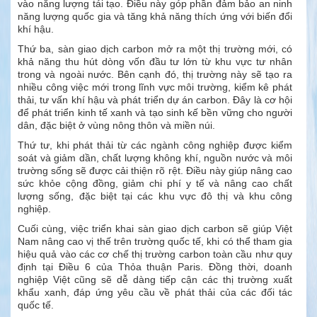
vào năng lượng tái tạo. Điều này góp phần đảm bảo an ninh
năng lượng quốc gia và tăng khả năng thích ứng với biến đổi
khí hậu.
Thứ ba, sàn giao dịch carbon mở ra một thị trường mới, có
khả năng thu hút dòng vốn đầu tư lớn từ khu vực tư nhân
trong và ngoài nước. Bên cạnh đó, thị trường này sẽ tạo ra
nhiều công việc mới trong lĩnh vực môi trường, kiểm kê phát
thải, tư vấn khí hậu và phát triển dự án carbon. Đây là cơ hội
để phát triển kinh tế xanh và tạo sinh kế bền vững cho người
dân, đặc biệt ở vùng nông thôn và miền núi.
Thứ tư, khi phát thải từ các ngành công nghiệp được kiểm
soát và giảm dần, chất lượng không khí, nguồn nước và môi
trường sống sẽ được cải thiện rõ rệt. Điều này giúp nâng cao
sức khỏe cộng đồng, giảm chi phí y tế và nâng cao chất
lượng sống, đặc biệt tại các khu vực đô thị và khu công
nghiệp.
Cuối cùng, việc triển khai sàn giao dịch carbon sẽ giúp Việt
Nam nâng cao vị thế trên trường quốc tế, khi có thể tham gia
hiệu quả vào các cơ chế thị trường carbon toàn cầu như quy
định tại Điều 6 của Thỏa thuận Paris. Đồng thời, doanh
nghiệp Việt cũng sẽ dễ dàng tiếp cận các thị trường xuất
khẩu xanh, đáp ứng yêu cầu về phát thải của các đối tác
quốc tế.