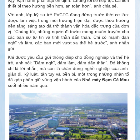
vậy, vận hành phải thật ổn định. Chúng tôi sẽ tiếp tục cải tiến
thiết bị theo hướng bền hơn, an toàn hơn”, anh chia sẻ.
Với anh, lớp kỹ sư trẻ PVCFC đang đứng trước thời cơ lớn:
được làm việc trong môi trường hiện đại, được thừa hưởng
nền tảng sáng tạo đã trở thành văn hóa đặc trưng của đơn
vị. “Chúng tôi, những người đi trước mong muốn truyền cho
các bạn sự tự tin và tinh thần dấn thân. Chỉ có mạnh dạn
nghĩ và làm, các bạn mới vượt xa thế hệ trước”, anh nhắn
gửi.
Khi được yêu cầu gửi thông điệp cho đồng nghiệp và thế hệ
trẻ, anh nói: “Dám nghĩ, dám làm, dám dấn thân”. Đó không
chỉ là lời nhắn, mà còn là chân dung nghề nghiệp của anh:
giản dị, kỷ luật, tận tụy và bền bỉ, một trong những nhân tố
đã góp phần giữ vững vận hành của
Nhà máy Đạm Cà Mau
suốt nhiều năm qua.