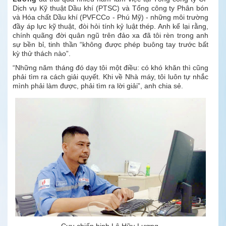
Dịch vụ Kỹ thuật Dầu khí (PTSC) và Tổng công ty Phân bón
và Hóa chất Dầu khí (PVFCCo - Phú Mỹ) - những môi trường
đầy áp lực kỹ thuật, đòi hỏi tính kỷ luật thép. Anh kể lại rằng,
chính quãng đời quân ngũ trên đảo xa đã tôi rèn trong anh
sự bền bỉ, tinh thần “không được phép buông tay trước bất
kỳ thử thách nào”.
“Những năm tháng đó dạy tôi một điều: có khó khăn thì cũng
phải tìm ra cách giải quyết. Khi về Nhà máy, tôi luôn tự nhắc
mình phải làm được, phải tìm ra lời giải”, anh chia sẻ.
Cựu chiến binh Lê Hữu Lương.