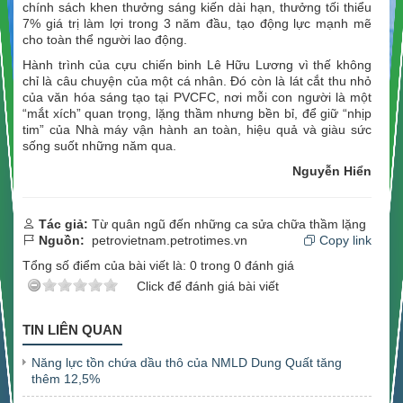
chính sách khen thưởng sáng kiến dài hạn, thưởng tối thiểu
7% giá trị làm lợi trong 3 năm đầu, tạo động lực mạnh mẽ
cho toàn thể người lao động.
Hành trình của cựu chiến binh Lê Hữu Lương vì thế không
chỉ là câu chuyện của một cá nhân. Đó còn là lát cắt thu nhỏ
của văn hóa sáng tạo tại PVCFC, nơi mỗi con người là một
“mắt xích” quan trọng, lặng thầm nhưng bền bỉ, để giữ “nhịp
tim” của Nhà máy vận hành an toàn, hiệu quả và giàu sức
sống suốt những năm qua.
Nguyễn Hiển
Tác giả:
Từ quân ngũ đến những ca sửa chữa thầm lặng
Nguồn:
petrovietnam.petrotimes.vn
Copy link
Tổng số điểm của bài viết là:
0
trong
0
đánh giá
Click để đánh giá bài viết
TIN LIÊN QUAN
Năng lực tồn chứa dầu thô của NMLD Dung Quất tăng
thêm 12,5%