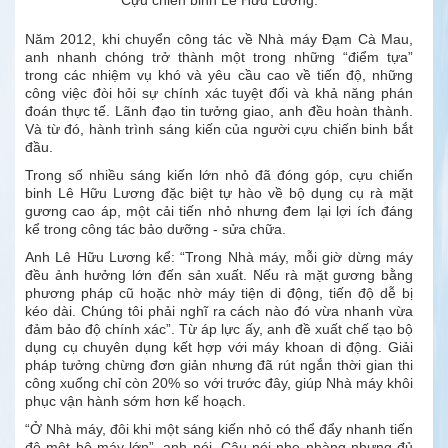
Năm 2012, khi chuyển công tác về Nhà máy Đạm Cà Mau,
anh nhanh chóng trở thành một trong những “điểm tựa”
trong các nhiệm vụ khó và yêu cầu cao về tiến độ, những
công việc đòi hỏi sự chính xác tuyệt đối và khả năng phán
đoán thực tế. Lãnh đạo tin tưởng giao, anh đều hoàn thành.
Và từ đó, hành trình sáng kiến của người cựu chiến binh bắt
đầu.
Trong số nhiều sáng kiến lớn nhỏ đã đóng góp, cựu chiến
binh Lê Hữu Lương đặc biệt tự hào về bộ dụng cụ rà mặt
gương cao áp, một cải tiến nhỏ nhưng đem lại lợi ích đáng
kể trong công tác bảo dưỡng - sửa chữa.
Anh Lê Hữu Lương kể: “Trong Nhà máy, mỗi giờ dừng máy
đều ảnh hưởng lớn đến sản xuất. Nếu rà mặt gương bằng
phương pháp cũ hoặc nhờ máy tiện di động, tiến độ dễ bị
kéo dài. Chúng tôi phải nghĩ ra cách nào đó vừa nhanh vừa
đảm bảo độ chính xác”. Từ áp lực ấy, anh đề xuất chế tạo bộ
dụng cụ chuyên dụng kết hợp với máy khoan di động. Giải
pháp tưởng chừng đơn giản nhưng đã rút ngắn thời gian thi
công xuống chỉ còn 20% so với trước đây, giúp Nhà máy khôi
phục vận hành sớm hơn kế hoạch.
“Ở Nhà máy, đôi khi một sáng kiến nhỏ có thể đẩy nhanh tiến
độ một bộ máy lớn”, anh nói. Câu nói nhẹ nhàng nhưng đủ