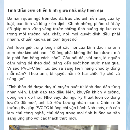
Tinh thần cựu chiến binh giữa nhà máy hiện đại
Ba năm quân ngũ trên đảo đã trao cho anh nền tảng của kỷ
luật, bản lĩnh và lòng kiên định. Chính những phẩm chất ấy
đã giúp anh vững vàng trước những tình huống áp lực cao
trong môi trường hóa chất, nơi mọi quyết định đều phải
nhanh, chuẩn xác và an toàn tuyệt đối.
Anh luôn giữ trong lòng một câu nói của lãnh đạo mà anh
xem như kim chỉ nam: “Không phải không thể làm được, mà
là phải làm bằng cách nào”. Câu nói đó, với anh, là nguồn
cảm hứng để theo đuổi sáng kiến suốt hơn mười năm qua.
Vì sao PVCFC liên tục tạo ra sáng kiến hàng chục tỷ đồng
mỗi năm? Theo anh, bí quyết nằm ở hai chữ: “tự chủ và
sáng tạo”.
“Tinh thần đó được duy trì xuyên suốt từ lãnh đạo đến từng
nhân viên. Lãnh đạo tạo điều kiện, khuyến khích ý tưởng,
động viên kịp thời. Nhờ vậy, đội ngũ kỹ thuật luôn có động
lực để đổi mới”, anh Lê Hữu Lương nhấn mạnh. Chính môi
trường ấy giúp PVCFC không chỉ vận hành Nhà máy, mà còn
làm chủ công nghệ, chủ động trong mọi tình huống và sẵn
sàng ứng phó với các thách thức mới.