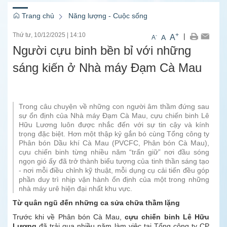
Trang chủ
Năng lượng - Cuộc sống
Thứ tư, 10/12/2025
|
14:10
+
|
A
-
A
A
Người cựu binh bền bỉ với những
sáng kiến ở Nhà máy Đạm Cà Mau
Trong câu chuyện về những con người âm thầm đứng sau
sự ổn định của Nhà máy Đạm Cà Mau, cựu chiến binh Lê
Hữu Lương luôn được nhắc đến với sự tin cậy và kính
trọng đặc biệt. Hơn một thập kỷ gắn bó cùng Tổng công ty
Phân bón Dầu khí Cà Mau (PVCFC, Phân bón Cà Mau),
cựu chiến binh từng nhiều năm “trấn giữ” nơi đầu sóng
ngọn gió ấy đã trở thành biểu tượng của tinh thần sáng tạo
- nơi mỗi điều chỉnh kỹ thuật, mỗi dụng cụ cải tiến đều góp
phần duy trì nhịp vận hành ổn định của một trong những
nhà máy urê hiện đại nhất khu vực.
Từ quân ngũ đến những ca sửa chữa thầm lặng
Trước khi về Phân bón Cà Mau,
cựu chiến binh Lê Hữu
Lương
đã trải qua nhiều năm làm việc tại Tổng công ty CP