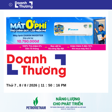
Thứ 7 , 8 / 8 / 2026
|
11
:
50
:
17
PM