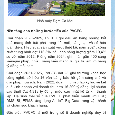
Nhà máy Đạm Cà Mau.
Nền tảng cho những bước tiến của PVCFC
Giai đoạn 2020-2025, PVCFC ghi dấu ấn bằng những kết
quả mang tính bứt phá trong đổi mới, sáng tạo và số hóa
toàn diện: Hiệu suất sản xuất vượt thiết kế; năm 2024, công
suất trung bình đạt 115,5%, tiêu hao năng lượng giảm 10,4%
so với năm 2012. Riêng năm 2024, ghi nhận gần 400 sáng
kiến/giải pháp, nhiều sáng kiến mang lại giá trị làm lợi hàng
tỷ đồng mỗi năm.
Giai đoạn 2021-2025, PVCFC đạt 23 giải thưởng khoa học
công nghệ, sở hữu 16 văn bằng bảo hộ gồm sáng chế và
giải pháp hữu ích. Năm 2022, doanh nghiệp lập kỷ lục về kết
quả kinh doanh với doanh thu hơn 16.200 tỷ đồng, lợi nhuận
sau thuế đạt 4.313 tỷ đồng, mức cao nhất kể từ khi thành
lập. Hệ sinh thái số của PVCFC phát triển mạnh với ERP,
DMS, BI, EPMS; ứng dụng AI, IoT, Big Data trong vận hành
và chăm sóc khách hàng.
Đặc biệt, PVCFC là một trong số ít doanh nghiệp duy trì