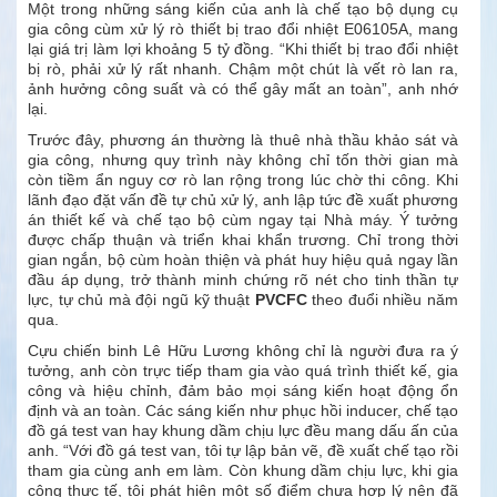
Một trong những sáng kiến của anh là chế tạo bộ dụng cụ
gia công cùm xử lý rò thiết bị trao đổi nhiệt E06105A, mang
lại giá trị làm lợi khoảng 5 tỷ đồng. “Khi thiết bị trao đổi nhiệt
bị rò, phải xử lý rất nhanh. Chậm một chút là vết rò lan ra,
ảnh hưởng công suất và có thể gây mất an toàn”, anh nhớ
lại.
Trước đây, phương án thường là thuê nhà thầu khảo sát và
gia công, nhưng quy trình này không chỉ tốn thời gian mà
còn tiềm ẩn nguy cơ rò lan rộng trong lúc chờ thi công. Khi
lãnh đạo đặt vấn đề tự chủ xử lý, anh lập tức đề xuất phương
án thiết kế và chế tạo bộ cùm ngay tại Nhà máy. Ý tưởng
được chấp thuận và triển khai khẩn trương. Chỉ trong thời
gian ngắn, bộ cùm hoàn thiện và phát huy hiệu quả ngay lần
đầu áp dụng, trở thành minh chứng rõ nét cho tinh thần tự
lực, tự chủ mà đội ngũ kỹ thuật
PVCFC
theo đuổi nhiều năm
qua.
Cựu chiến binh Lê Hữu Lương không chỉ là người đưa ra ý
tưởng, anh còn trực tiếp tham gia vào quá trình thiết kế, gia
công và hiệu chỉnh, đảm bảo mọi sáng kiến hoạt động ổn
định và an toàn. Các sáng kiến như phục hồi inducer, chế tạo
đồ gá test van hay khung dầm chịu lực đều mang dấu ấn của
anh. “Với đồ gá test van, tôi tự lập bản vẽ, đề xuất chế tạo rồi
tham gia cùng anh em làm. Còn khung dầm chịu lực, khi gia
công thực tế, tôi phát hiện một số điểm chưa hợp lý nên đã