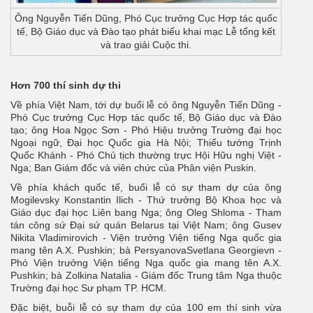
Ông Nguyễn Tiến Dũng, Phó Cục trưởng Cục Hợp tác quốc
tế, Bộ Giáo dục và Đào tạo phát biểu khai mạc Lễ tổng kết
và trao giải Cuộc thi.
Hơn 700 thí sinh dự thi
Về phía Việt Nam, tới dự buổi lễ có ông Nguyễn Tiến Dũng -
Phó Cục trưởng Cục Hợp tác quốc tế, Bộ Giáo dục và Đào
tạo; ông Hoa Ngọc Sơn - Phó Hiệu trưởng Trường đại học
Ngoại ngữ, Đại học Quốc gia Hà Nội; Thiếu tướng Trịnh
Quốc Khánh - Phó Chủ tịch thường trực Hội Hữu nghị Việt -
Nga; Ban Giám đốc và viên chức của Phân viện Puskin.
Về phía khách quốc tế, buổi lễ có sự tham dự của ông
Mogilevsky Konstantin Ilich - Thứ trưởng Bộ Khoa học và
Giáo dục đại học Liên bang Nga; ông Oleg Shloma - Tham
tán công sứ Đại sứ quán Belarus tại Việt Nam; ông Gusev
Nikita Vladimirovich - Viện trưởng Viện tiếng Nga quốc gia
mang tên A.X. Pushkin; bà PersyanovaSvetlana Georgievn -
Phó Viện trưởng Viện tiếng Nga quốc gia mang tên A.X.
Pushkin; bà Zolkina Natalia - Giám đốc Trung tâm Nga thuộc
Trường đại học Sư phạm TP. HCM.
Đặc biệt, buỗi lễ có sự tham dự của 100 em thí sinh vừa