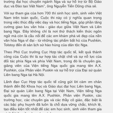
trường đại học chuyên ngành Nga và sự hỗ trợ từ Bộ Giáo
dục và Đào tạo Việt Nam”, ông Nguyễn Tiến Dũng chia sẻ.
Với sự tham gia của hơn 700 thí sinh học sinh, sinh viên Việt
Nam trên toàn quốc, Cuộc thi này có ý nghĩa quan trọng
trong việc thúc đẩy việc dạy và học tiếng Nga, góp phần tăng
cường giao lưu văn hóa - giáo dục giữa Việt Nam và Liên
bang Nga. Đây không chỉ là nơi thử thách kiến thức ngôn
ngữ mà còn là cầu nối để các em khám phá vẻ đẹp của nền
văn hóa Nga vĩ đại - từ những tác phẩm bất hủ của Pushkin,
Tolstoy đến di sản lịch sử hào hùng của dân tộc Nga.
Theo Phó Cục trưởng Cục Hợp tác quốc tế, kết quả thành
công của Cuộc thi là sự hợp tác chặt chẽ và sự nỗ lực của
đối tác phía Nga và phía Việt Nam, trong đó là chuyên gia,
giảng viên của Viện tiếng Nga quốc gia mang tên A.X.
Pushkin, của Phân viện Puskin và sự hỗ trợ của Đại sứ quán
Liên bang Nga tại Hà Nội.
Lãnh đạo Cục Hợp tác quốc tế cũng gửi lời cảm ơn chân
thành đến Bộ Khoa học và Giáo dục đại học Liên bang Nga,
Đại sứ quán Liên bang Nga tại Việt Nam, Viện tiếng Nga
quốc gia mang tên A.X. Pushkin, Phân viện Puskin, các
trường học, các chuyên gia và các thầy cô giáo, đặc biệt là
các bậc phụ huynh đã luôn là chỗ dựa vững chắc, khích lệ,
tạo điều kiện tốt nhất để các em học sinh, sinh viên tham gia