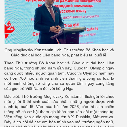
Ông Mogilevsky Konstantin Ilich, Thứ trưởng Bộ Khoa học và
Giáo dục đại học Liên bang Nga, phát biểu tại buổi lễ.
Theo Thứ trưởng Bộ Khoa học và Giáo dục đại học Liên
bang Nga, trong những năm gần đây, Cuộc thi Olympic ngày
càng được nhiều người quan tâm. Cuộc thi Olympic năm nay
có hơn 700 học sinh và sinh viên tham gia vòng sơ loại là
một minh chứng rõ ràng cho sự quan tâm ngày càng tăng
của giới trẻ Việt Nam đối với tiếng Nga.
Đặc biệt, Thứ trưởng Mogilevsky Konstantin Ilich gửi lời chúc
mừng tới 6 thí sinh xuất sắc nhất, những người được vinh
danh tại buổi lễ. Vào mùa hè năm 2026, các thí sinh chiến
thắng sẽ có cơ hội tham gia khóa học kéo dài một tháng tại
Viện tiếng Nga quốc gia mang tên A.X. Pushkin, Mát-xcơ-va.
Đây là cơ hội để các em hòa mình vào môi trường ngôn ngữ,
khám phá thủ đô nước Nga và gặp gỡ các sinh viên, giảng