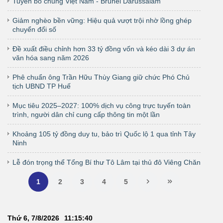
Tuyên bố chung Việt Nam - Brunei Darussalam
Giảm nghèo bền vững: Hiệu quả vượt trội nhờ lồng ghép
chuyển đổi số
Đề xuất điều chỉnh hơn 33 tỷ đồng vốn và kéo dài 3 dự án
văn hóa sang năm 2026
Phê chuẩn ông Trần Hữu Thùy Giang giữ chức Phó Chủ
tịch UBND TP Huế
Mục tiêu 2025–2027: 100% dịch vụ công trực tuyến toàn
trình, người dân chỉ cung cấp thông tin một lần
Khoảng 105 tỷ đồng duy tu, bảo trì Quốc lộ 1 qua tỉnh Tây
Ninh
Lễ đón trọng thể Tổng Bí thư Tô Lâm tại thủ đô Viêng Chăn
1
2
3
4
5
Thứ 6, 7/8/2026
11
:
15
:
41