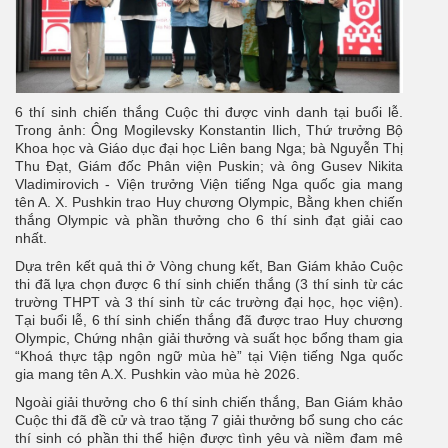
6 thí sinh chiến thắng Cuộc thi được vinh danh tại buổi lễ.
Trong ảnh: Ông Mogilevsky Konstantin Ilich, Thứ trưởng Bộ
Khoa học và Giáo dục đại học Liên bang Nga; bà Nguyễn Thị
Thu Đạt, Giám đốc Phân viện Puskin; và ông Gusev Nikita
Vladimirovich - Viện trưởng Viện tiếng Nga quốc gia mang
tên A. X. Pushkin trao Huy chương Olympic, Bằng khen chiến
thắng Olympic và phần thưởng cho 6 thí sinh đạt giải cao
nhất.
Dựa trên kết quả thi ở Vòng chung kết, Ban Giám khảo Cuộc
thi đã lựa chọn được 6 thí sinh chiến thắng (3 thí sinh từ các
trường THPT và 3 thí sinh từ các trường đại học, học viện).
Tại buổi lễ, 6 thí sinh chiến thắng đã được trao Huy chương
Olympic, Chứng nhận giải thưởng và suất học bổng tham gia
“Khoá thực tập ngôn ngữ mùa hè” tại Viện tiếng Nga quốc
gia mang tên A.X. Pushkin vào mùa hè 2026.
Ngoài giải thưởng cho 6 thí sinh chiến thắng, Ban Giám khảo
Cuộc thi đã đề cử và trao tặng 7 giải thưởng bổ sung cho các
thí sinh có phần thi thể hiện được tình yêu và niềm đam mê