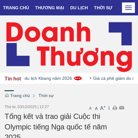
TRANG CHỦ
THƯƠNG MẠI
DU LỊCH
THỜI SỰ
DOANH N
Togg
navi
ày hội du lịch Kbang năm 2026
Giá cà phê giảm do nguồn cu
Tin hot
Trang chủ
Thời sự
Thứ tư, 03/12/2025
|
12:27
+
|
A
-
A
A
Tổng kết và trao giải Cuộc thi
Olympiс tiếng Nga quốc tế năm
2025