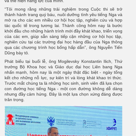
và thể hiện năng lực của mình.
“Tôi mong rằng những trải nghiệm trong Cuộc thi sẽ trở
thành hành trang quý báu, nuôi dưỡng tình yêu tiếng Nga và
mở ra cho các em nhiều cơ hội học tập, nghiên cứu và hợp
tác quốc tế trong tương lai. Thành công hôm nay là bước
khởi đầu cho những hành trình mới đầy khát khao, triển vọng
của các em, giúp sẵn sàng tiếp cận những cơ hội học tập,
nghiên cứu tại các trường đại học hàng đầu của Nga thông
qua các chương trình học bổng hấp dẫn”, ông Nguyễn Tiến
Dũng bày tỏ.
Phát biểu tại buổi lễ, ông Mogilevsky Konstantin Ilich, Thứ
trưởng Bộ Khoa học và Giáo dục đại học Liên bang Nga
nhấn mạnh, hôm nay là một ngày thật đặc biệt - ngày tổng
kết cho những nỗ lực, sự kiên trì và lòng khát khao tri thức.
Trước mắt chúng ta là những học sinh, sinh viên đã lựa chọn
con đường học tiếng Nga - một con đường không dễ dàng
nhưng đầy cảm hứng. Đây là một lựa chọn xứng đáng được
trân trọng.