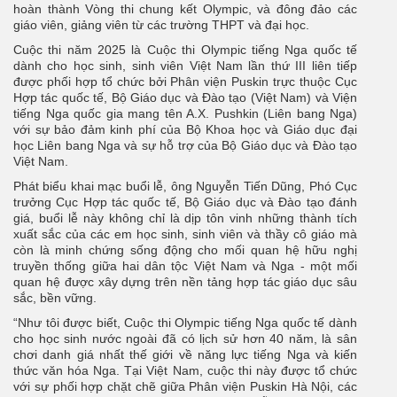
hoàn thành Vòng thi chung kết Olympic, và đông đảo các
giáo viên, giảng viên từ các trường THPT và đại học.
Cuộc thi năm 2025 là Cuộc thi Olympic tiếng Nga quốc tế
dành cho học sinh, sinh viên Việt Nam lần thứ III liên tiếp
được phối hợp tổ chức bởi Phân viện Puskin trực thuộc Cục
Hợp tác quốc tế, Bộ Giáo dục và Đào tạo (Việt Nam) và Viện
tiếng Nga quốc gia mang tên A.X. Pushkin (Liên bang Nga)
với sự bảo đảm kinh phí của Bộ Khoa học và Giáo dục đại
học Liên bang Nga và sự hỗ trợ của Bộ Giáo dục và Đào tạo
Việt Nam.
Phát biểu khai mạc buổi lễ, ông Nguyễn Tiến Dũng, Phó Cục
trưởng Cục Hợp tác quốc tế, Bộ Giáo dục và Đào tạo đánh
giá, buổi lễ này không chỉ là dịp tôn vinh những thành tích
xuất sắc của các em học sinh, sinh viên và thầy cô giáo mà
còn là minh chứng sống động cho mối quan hệ hữu nghị
truyền thống giữa hai dân tộc Việt Nam và Nga - một mối
quan hệ được xây dựng trên nền tảng hợp tác giáo dục sâu
sắc, bền vững.
“Như tôi được biết, Cuộc thi Olympic tiếng Nga quốc tế dành
cho học sinh nước ngoài đã có lịch sử hơn 40 năm, là sân
chơi danh giá nhất thế giới về năng lực tiếng Nga và kiến
thức văn hóa Nga. Tại Việt Nam, cuộc thi này được tổ chức
với sự phối hợp chặt chẽ giữa Phân viện Puskin Hà Nội, các