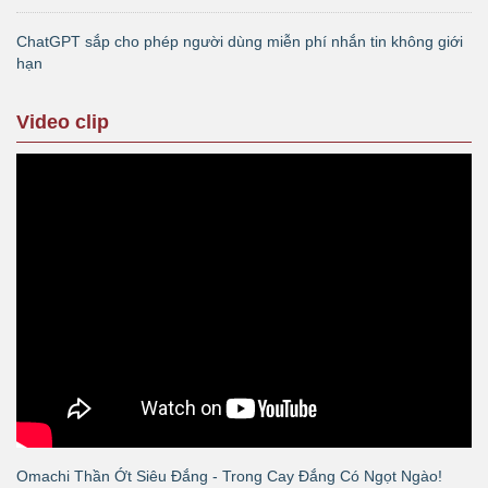
ChatGPT sắp cho phép người dùng miễn phí nhắn tin không giới
hạn
Video clip
Omachi Thần Ớt Siêu Đắng - Trong Cay Đắng Có Ngọt Ngào!