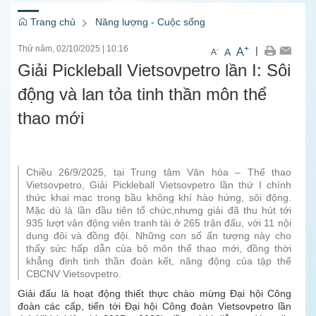
Trang chủ
Năng lượng - Cuộc sống
Thứ năm, 02/10/2025
|
10:16
+
|
A
-
A
A
Giải Pickleball Vietsovpetro lần I: Sôi
động và lan tỏa tinh thần môn thể
thao mới
Chiều 26/9/2025, tại Trung tâm Văn hóa – Thể thao
Vietsovpetro, Giải Pickleball Vietsovpetro lần thứ I chính
thức khai mạc trong bầu không khí hào hứng, sôi động.
Mặc dù là lần đầu tiên tổ chức,nhưng giải đã thu hút tới
935 lượt vận động viên tranh tài ở 265 trận đấu, với 11 nội
dung đôi và đồng đội. Những con số ấn tượng này cho
thấy sức hấp dẫn của bộ môn thể thao mới, đồng thời
khẳng định tinh thần đoàn kết, năng động của tập thể
CBCNV Vietsovpetro.
Giải đấu là hoạt động thiết thực chào mừng Đại hội Công
đoàn các cấp, tiến tới Đại hội Công đoàn Vietsovpetro lần