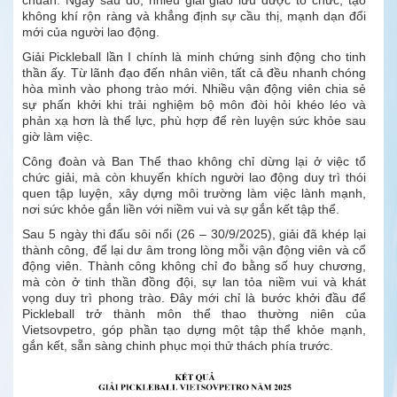
không khí rộn ràng và khẳng định sự cầu thị, mạnh dạn đổi
mới của người lao động.
Giải Pickleball lần I chính là minh chứng sinh động cho tinh
thần ấy. Từ lãnh đạo đến nhân viên, tất cả đều nhanh chóng
hòa mình vào phong trào mới. Nhiều vận động viên chia sẻ
sự phấn khởi khi trải nghiệm bộ môn đòi hỏi khéo léo và
phản xạ hơn là thể lực, phù hợp để rèn luyện sức khỏe sau
giờ làm việc.
Công đoàn và Ban Thể thao không chỉ dừng lại ở việc tổ
chức giải, mà còn khuyến khích người lao động duy trì thói
quen tập luyện, xây dựng môi trường làm việc lành mạnh,
nơi sức khỏe gắn liền với niềm vui và sự gắn kết tập thể.
Sau 5 ngày thi đấu sôi nổi (26 – 30/9/2025), giải đã khép lại
thành công, để lại dư âm trong lòng mỗi vận động viên và cổ
động viên. Thành công không chỉ đo bằng số huy chương,
mà còn ở tinh thần đồng đội, sự lan tỏa niềm vui và khát
vọng duy trì phong trào. Đây mới chỉ là bước khởi đầu để
Pickleball trở thành môn thể thao thường niên của
Vietsovpetro, góp phần tạo dựng một tập thể khỏe mạnh,
gắn kết, sẵn sàng chinh phục mọi thử thách phía trước.