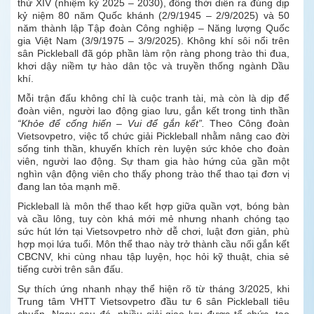
thứ XIV (nhiệm kỳ 2025 – 2030), đồng thời diễn ra đúng dịp
kỷ niệm 80 năm Quốc khánh (2/9/1945 – 2/9/2025) và 50
năm thành lập Tập đoàn Công nghiệp – Năng lượng Quốc
gia Việt Nam (3/9/1975 – 3/9/2025). Không khí sôi nổi trên
sân Pickleball đã góp phần làm rộn ràng phong trào thi đua,
khơi dậy niềm tự hào dân tộc và truyền thống ngành Dầu
khí.
Mỗi trận đấu không chỉ là cuộc tranh tài, mà còn là dịp để
đoàn viên, người lao động giao lưu, gắn kết trong tinh thần
“Khỏe để cống hiến – Vui để gắn kết”.
Theo Công đoàn
Vietsovpetro, việc tổ chức giải Pickleball nhằm nâng cao đời
sống tinh thần, khuyến khích rèn luyện sức khỏe cho đoàn
viên, người lao động. Sự tham gia hào hứng của gần một
nghìn vận động viên cho thấy phong trào thể thao tại đơn vị
đang lan tỏa mạnh mẽ.
Pickleball là môn thể thao kết hợp giữa quần vợt, bóng bàn
và cầu lông, tuy còn khá mới mẻ nhưng nhanh chóng tạo
sức hút lớn tại Vietsovpetro nhờ dễ chơi, luật đơn giản, phù
hợp mọi lứa tuổi. Môn thể thao này trở thành cầu nối gắn kết
CBCNV, khi cùng nhau tập luyện, học hỏi kỹ thuật, chia sẻ
tiếng cười trên sân đấu.
Sự thích ứng nhanh nhạy thể hiện rõ từ tháng 3/2025, khi
Trung tâm VHTT Vietsovpetro đầu tư 6 sân Pickleball tiêu
chuẩn. Ngay sau đó, nhiều giải giao lưu được tổ chức, tạo