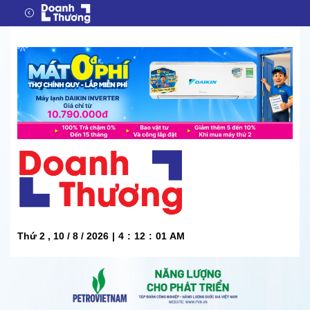
Thứ 2 , 10 / 8 / 2026
|
4
:
12
:
02
AM