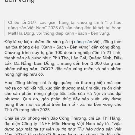
Chiều tối 31/7, các gian hàng tại chương trình "Tự hào
nông sản Việt Nam" 2025 đã sẵn sàng đón khách tại Aeon
Mall Hà Đông, với thông điệp xanh - sạch - bền vững.
Đây là sự kiện nhằm tôn vinh giá trị
nông sản
Việt, đồng thời
lan tỏa thông điệp "Xanh - Sạch - Bền vững" đến cộng đồng.
Chương trình quy tụ gần 100 doanh nghiệp đến từ 21 tỉnh,
thành trên cả nước như: Phú Thọ, Lào Cai, Quảng Ninh, Đắk
Lắk, Đà Nẵng, Lâm Đồng,... mang đến hơn 1.000 dòng sản
phẩm
nông sản
, OCOP, đặc sản vùng miền và sản phẩm
nông nghiệp hữu cơ.
Hoạt động không chỉ là dịp quảng bá thương hiệu mà còn
mở ra cơ hội kết nối, xúc tiến thương mại, tìm đầu ra ổn định
cho sản phẩm nông nghiệp tiêu biểu của Hà Nội và các địa
phương. Qua đó, góp phần thúc đẩy sản xuất, xây dựng
nông thôn mới và phát triển kinh tế - xã hội bền vững cho
Thủ đô trong năm 2025.
Chia sẻ với phóng viên Báo Công Thương, chị Lại Thị Hằng,
đại diện Công ty TNHH Mộc Hương Việt Nam bày tỏ:
"Việc
được góp mặt tại sự kiện uy tín như "Tự hào nông sản Việt
Nam 2025" là cơ hội để thương hiệu của chúng tôi đến gần