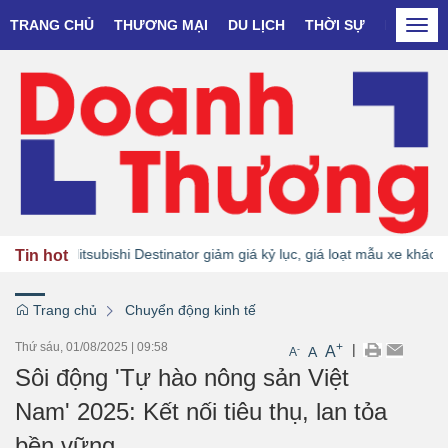
TRANG CHỦ
THƯƠNG MẠI
DU LỊCH
THỜI SỰ
DOANH N
Togg
navi
Mitsubishi Destinator giảm giá kỷ lục, giá loạt mẫu xe khác tiếp tụ
Tin hot
Trang chủ
Chuyển động kinh tế
Thứ sáu, 01/08/2025
|
09:58
+
|
A
-
A
A
Sôi động 'Tự hào nông sản Việt
Nam' 2025: Kết nối tiêu thụ, lan tỏa
bền vững