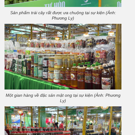
Sản phẩm trái cây rất được ưa chuộng tại sự kiện (Ảnh:
Phương Ly)
Một gian hàng về đặc sản mật ong tại sự kiện (Ảnh: Phương
Ly)